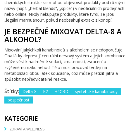
chemických struktur se mohou objevovat produkty pod různými
názvy (např. „herbal blends", „spice") v neoficiálních prodejnách
nebo online. Nikdy nekupujte produkty, které tvrdí, že jsou
„legální marihuánou", pokud neobsahují extrakt z konopí.
JE BEZPEČNÉ MIXOVAT DELTA-8 A
ALKOHOL?
Mixování jakýchkoli kanabinoidů s alkoholem se nedoporučuje.
Oba látky depresují centrální nervový systém a jejich kombinace
může vést k nadměrné sedaci, zmatenosti, zvracení a
zvýšenému riziku nehod. Tělo musí pracovat tvrději na
metabolizaci obou látek současně, což může přetížit játra a
způsobit nepředvídatelné reakce.
Štítky:
Delta-8
K2
H4CBD
syntetické kanabinoidy
bezpečnost
KATEGORIE
ZDRAVÍ A WELLNESS