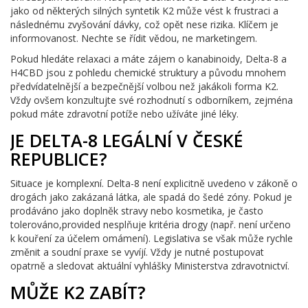
jako od některých silných syntetik K2 může vést k frustraci a
následnému zvyšování dávky, což opět nese rizika. Klíčem je
informovanost. Nechte se řídit vědou, ne marketingem.
Pokud hledáte relaxaci a máte zájem o kanabinoidy, Delta-8 a
H4CBD jsou z pohledu chemické struktury a původu mnohem
předvídatelnější a bezpečnější volbou než jakákoli forma K2.
Vždy ovšem konzultujte své rozhodnutí s odborníkem, zejména
pokud máte zdravotní potíže nebo užíváte jiné léky.
JE DELTA-8 LEGÁLNÍ V ČESKÉ
REPUBLICE?
Situace je komplexní. Delta-8 není explicitně uvedeno v zákoně o
drogách jako zakázaná látka, ale spadá do šedé zóny. Pokud je
prodáváno jako doplněk stravy nebo kosmetika, je často
tolerováno,provided nesplňuje kritéria drogy (např. není určeno
k kouření za účelem omámení). Legislativa se však může rychle
změnit a soudní praxe se vyvíjí. Vždy je nutné postupovat
opatrně a sledovat aktuální vyhlášky Ministerstva zdravotnictví.
MŮŽE K2 ZABÍT?