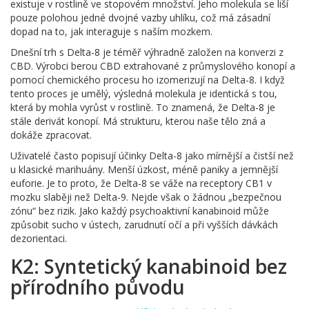
existuje v rostlině ve stopovém množství. Jeho molekula se liší
pouze polohou jedné dvojné vazby uhlíku, což má zásadní
dopad na to, jak interaguje s naším mozkem.
Dnešní trh s Delta-8 je téměř výhradně založen na konverzi z
CBD. Výrobci berou CBD extrahované z průmyslového konopí a
pomocí chemického procesu ho izomerizují na Delta-8. I když
tento proces je umělý, výsledná molekula je identická s tou,
která by mohla vyrůst v rostlině. To znamená, že Delta-8 je
stále derivát konopí. Má strukturu, kterou naše tělo zná a
dokáže zpracovat.
Uživatelé často popisují účinky Delta-8 jako mírnější a čistší než
u klasické marihuány. Menší úzkost, méně paniky a jemnější
euforie. Je to proto, že Delta-8 se váže na receptory CB1 v
mozku slaběji než Delta-9. Nejde však o žádnou „bezpečnou
zónu“ bez rizik. Jako každý psychoaktivní kanabinoid může
způsobit sucho v ústech, zarudnutí očí a při vyšších dávkách
dezorientaci.
K2: Syntetický kanabinoid bez
přírodního původu