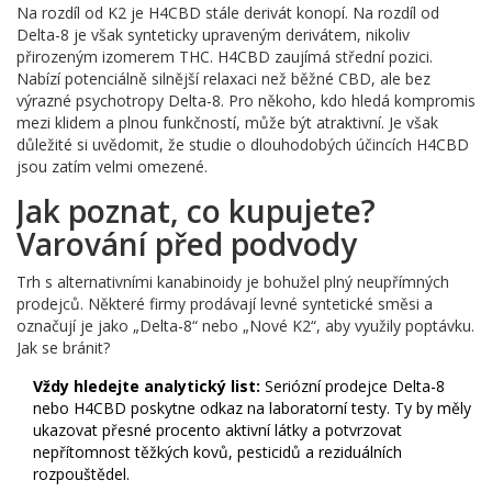
Na rozdíl od K2 je H4CBD stále derivát konopí. Na rozdíl od
Delta-8 je však synteticky upraveným derivátem, nikoliv
přirozeným izomerem THC. H4CBD zaujímá střední pozici.
Nabízí potenciálně silnější relaxaci než běžné CBD, ale bez
výrazné psychotropy Delta-8. Pro někoho, kdo hledá kompromis
mezi klidem a plnou funkčností, může být atraktivní. Je však
důležité si uvědomit, že studie o dlouhodobých účincích H4CBD
jsou zatím velmi omezené.
Jak poznat, co kupujete?
Varování před podvody
Trh s alternativními kanabinoidy je bohužel plný neupřímných
prodejců. Některé firmy prodávají levné syntetické směsi a
označují je jako „Delta-8“ nebo „Nové K2“, aby využily poptávku.
Jak se bránit?
Vždy hledejte analytický list:
Seriózní prodejce Delta-8
nebo H4CBD poskytne odkaz na laboratorní testy. Ty by měly
ukazovat přesné procento aktivní látky a potvrzovat
nepřítomnost těžkých kovů, pesticidů a reziduálních
rozpouštědel.