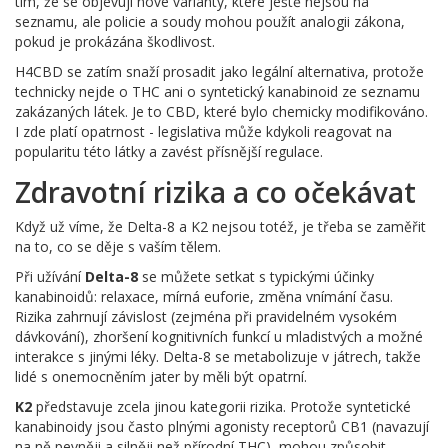
tím, že se objevují nové varianty, které ještě nejsou na
seznamu, ale policie a soudy mohou použít analogii zákona,
pokud je prokázána škodlivost.
H4CBD se zatím snaží prosadit jako legální alternativa, protože
technicky nejde o THC ani o syntetický kanabinoid ze seznamu
zakázaných látek. Je to CBD, které bylo chemicky modifikováno.
I zde platí opatrnost - legislativa může kdykoli reagovat na
popularitu této látky a zavést přísnější regulace.
Zdravotní rizika a co očekávat
Když už víme, že Delta-8 a K2 nejsou totéž, je třeba se zaměřit
na to, co se děje s vaším tělem.
Při užívání
Delta-8
se můžete setkat s typickými účinky
kanabinoidů: relaxace, mírná euforie, změna vnímání času.
Rizika zahrnují závislost (zejména při pravidelném vysokém
dávkování), zhoršení kognitivních funkcí u mladistvých a možné
interakce s jinými léky. Delta-8 se metabolizuje v játrech, takže
lidé s onemocněním jater by měli být opatrní.
K2
představuje zcela jinou kategorii rizika. Protože syntetické
kanabinoidy jsou často plnými agonisty receptorů CB1 (navazují
na ně pevněji a silněji než přírodní THC), mohou způsobit