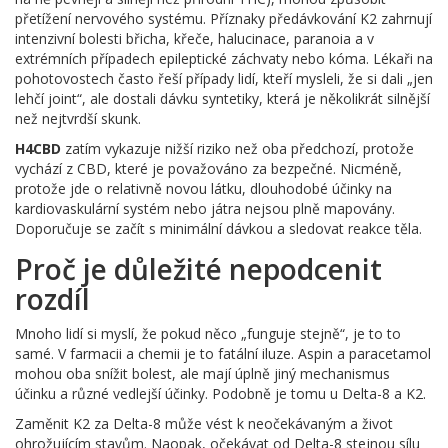
přetížení nervového systému. Příznaky předávkování K2 zahrnují
intenzivní bolesti břicha, křeče, halucinace, paranoia a v
extrémních případech epileptické záchvaty nebo kóma. Lékaři na
pohotovostech často řeší případy lidí, kteří mysleli, že si dali „jen
lehčí joint“, ale dostali dávku syntetiky, která je několikrát silnější
než nejtvrdší skunk.
H4CBD
zatím vykazuje nižší riziko než oba předchozí, protože
vychází z CBD, které je považováno za bezpečné. Nicméně,
protože jde o relativně novou látku, dlouhodobé účinky na
kardiovaskulární systém nebo játra nejsou plně mapovány.
Doporučuje se začít s minimální dávkou a sledovat reakce těla.
Proč je důležité nepodcenit
rozdíl
Mnoho lidí si myslí, že pokud něco „funguje stejně“, je to to
samé. V farmacii a chemii je to fatální iluze. Aspin a paracetamol
mohou oba snížit bolest, ale mají úplně jiný mechanismus
účinku a různé vedlejší účinky. Podobně je tomu u Delta-8 a K2.
Zaměnit K2 za Delta-8 může vést k neočekávaným a život
ohrožujícím stavům. Naopak, očekávat od Delta-8 stejnou sílu