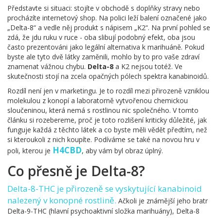
Představte si situaci: stojíte v obchodě s doplňky stravy nebo
procházíte internetový shop. Na polici leží balení označené jako
„Delta-8“ a vedle něj produkt s nápisem „K2“. Na první pohled se
zdá, že jdu ruku v ruce - oba slibují podobný efekt, oba jsou
často prezentováni jako legální alternativa k marihuáně. Pokud
byste ale tyto dvě látky zaměnili, mohlo by to pro vaše zdraví
znamenat vážnou chybu.
Delta-8
a K2 nejsou totéž. Ve
skutečnosti stojí na zcela opačných pólech spektra kanabinoidů.
Rozdíl není jen v marketingu. Je to rozdíl mezi přirozeně vzniklou
molekulou z konopí a laboratorně vytvořenou chemickou
sloučeninou, která nemá s rostlinou nic společného. V tomto
článku si rozebereme, proč je toto rozlišení kriticky důležité, jak
funguje každá z těchto látek a co byste měli vědět předtím, než
si kteroukoli z nich koupíte. Podíváme se také na novou hru v
H4CBD
poli, kterou je
, aby vám byl obraz úplný.
Co přesně je Delta-8?
Delta-8-THC
je
přirozeně se vyskytující kanabinoid
nalezený v konopné rostlině
.
Ačkoli je známější jeho bratr
Delta-9-THC (hlavní psychoaktivní složka marihuány), Delta-8