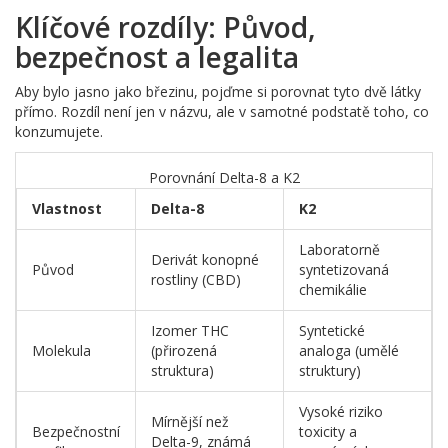
Klíčové rozdíly: Původ,
bezpečnost a legalita
Aby bylo jasno jako březinu, pojďme si porovnat tyto dvě látky
přímo. Rozdíl není jen v názvu, ale v samotné podstatě toho, co
konzumujete.
Porovnání Delta-8 a K2
Vlastnost
Delta-8
K2
Laboratorně
Derivát konopné
Původ
syntetizovaná
rostliny (CBD)
chemikálie
Izomer THC
Syntetické
Molekula
(přirozená
analoga (umělé
struktura)
struktury)
Vysoké riziko
Mírnější než
Bezpečnostní
toxicity a
Delta-9, známá