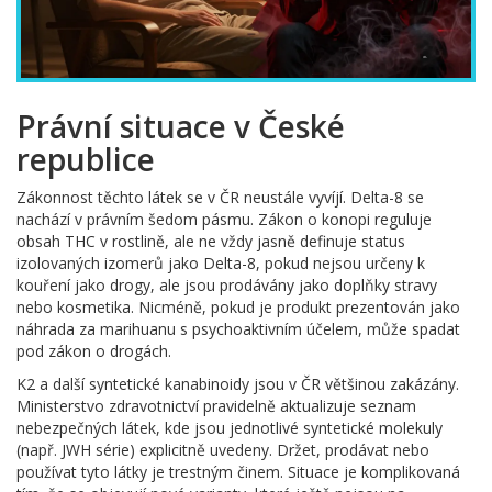
Právní situace v České
republice
Zákonnost těchto látek se v ČR neustále vyvíjí. Delta-8 se
nachází v právním šedom pásmu. Zákon o konopi reguluje
obsah THC v rostlině, ale ne vždy jasně definuje status
izolovaných izomerů jako Delta-8, pokud nejsou určeny k
kouření jako drogy, ale jsou prodávány jako doplňky stravy
nebo kosmetika. Nicméně, pokud je produkt prezentován jako
náhrada za marihuanu s psychoaktivním účelem, může spadat
pod zákon o drogách.
K2 a další syntetické kanabinoidy jsou v ČR většinou zakázány.
Ministerstvo zdravotnictví pravidelně aktualizuje seznam
nebezpečných látek, kde jsou jednotlivé syntetické molekuly
(např. JWH série) explicitně uvedeny. Držet, prodávat nebo
používat tyto látky je trestným činem. Situace je komplikovaná