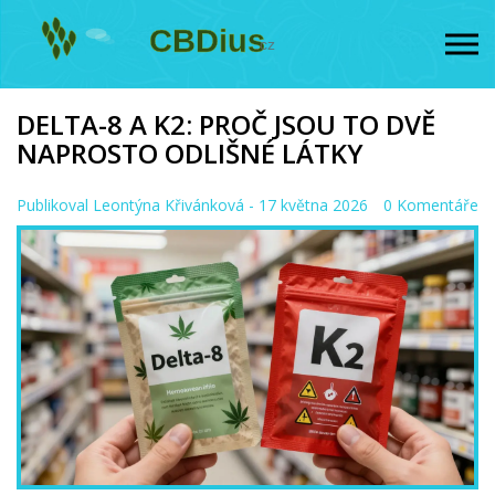
DELTA-8 A K2: PROČ JSOU TO DVĚ
NAPROSTO ODLIŠNÉ LÁTKY
Publikoval
Leontýna Křivánková
- 17 května 2026
0 Komentáře