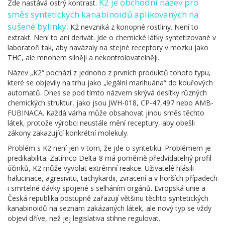
K2
je
obchodní název pro
Zde nastává ostrý kontrast.
směs syntetických kanabinoidů aplikovaných na
sušené bylinky
.
K2 nevzniká z konopné rostliny. Není to
extrakt. Není to ani derivát. Jde o chemické látky syntetizované v
laboratoři tak, aby navázaly na stejné receptory v mozku jako
THC, ale mnohem silněji a nekontrolovatelněji.
Název „K2“ pochází z jednoho z prvních produktů tohoto typu,
které se objevily na trhu jako „legální marihuána“ do kouřových
automatů. Dnes se pod tímto názvem skrývá desítky různých
chemických struktur, jako jsou JWH-018, CP-47,497 nebo AMB-
FUBINACA. Každá várha může obsahovat jinou směs těchto
látek, protože výrobci neustále mění receptury, aby obešli
zákony zakazující konkrétní molekuly.
Problém s K2 není jen v tom, že jde o syntetiku. Problémem je
predikabilita. Zatímco Delta-8 má poměrně předvídatelný profil
účinků, K2 může vyvolat extrémní reakce. Uživatelé hlásili
halucinace, agresivitu, tachykardii, zvracení a v horších případech
i smrtelné dávky spojené s selháním orgánů. Evropská unie a
Česká republika postupně zařazují většinu těchto syntetických
kanabinoidů na seznam zakázaných látek, ale nový typ se vždy
objeví dříve, než jej legislativa stihne regulovat.