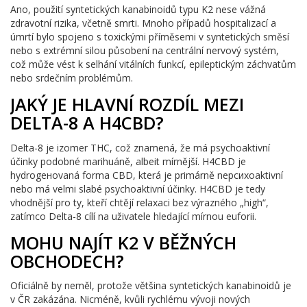
Ano, použití syntetických kanabinoidů typu K2 nese vážná
zdravotní rizika, včetně smrti. Mnoho případů hospitalizací a
úmrtí bylo spojeno s toxickými příměsemi v syntetických směsí
nebo s extrémní silou působení na centrální nervový systém,
což může vést k selhání vitálních funkcí, epileptickým záchvatům
nebo srdečním problémům.
JAKÝ JE HLAVNÍ ROZDÍL MEZI
DELTA-8 A H4CBD?
Delta-8 je izomer THC, což znamená, že má psychoaktivní
účinky podobné marihuáně, albeit mírnější. H4CBD je
hydrogеноvaná forma CBD, která je primárně nepсихоaktivní
nebo má velmi slabé psychoaktivní účinky. H4CBD je tedy
vhodnější pro ty, kteří chtějí relaxaci bez výrazného „high“,
zatímco Delta-8 cílí na uživatele hledající mírnou euforii.
MOHU NAJÍT K2 V BĚŽNÝCH
OBCHODECH?
Oficiálně by neměl, protože většina syntetických kanabinoidů je
v ČR zakázána. Nicméně, kvůli rychlému vývoji nových