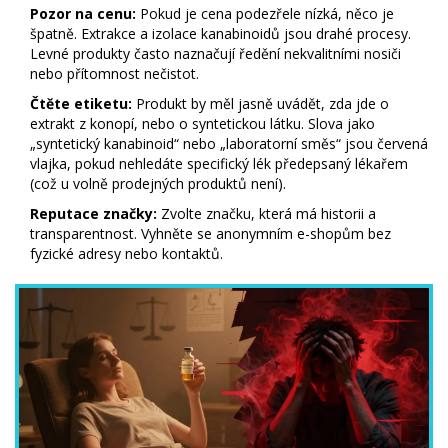
Pozor na cenu:
Pokud je cena podezřele nízká, něco je
špatně. Extrakce a izolace kanabinoidů jsou drahé procesy.
Levné produkty často naznačují ředění nekvalitními nosiči
nebo přítomnost nečistot.
Čtěte etiketu:
Produkt by měl jasně uvádět, zda jde o
extrakt z konopí, nebo o syntetickou látku. Slova jako
„syntetický kanabinoid“ nebo „laboratorní směs“ jsou červená
vlajka, pokud nehledáte specifický lék předepsaný lékařem
(což u volně prodejných produktů není).
Reputace značky:
Zvolte značku, která má historii a
transparentnost. Vyhněte se anonymním e-shopům bez
fyzické adresy nebo kontaktů.