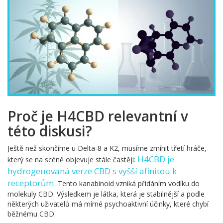
Proč je H4CBD relevantní v
této diskusi?
Ještě než skončíme u Delta-8 a K2, musíme zmínit třetí hráče,
H4CBD
je
který se na scéně objevuje stále častěji:
hydrogеноvaná verze CBD s vyšší afinitou k
receptorům
.
Tento kanabinoid vzniká přidáním vodíku do
molekuly CBD. Výsledkem je látka, která je stabilnější a podle
některých uživatelů má mírné psychoaktivní účinky, které chybí
běžnému CBD.