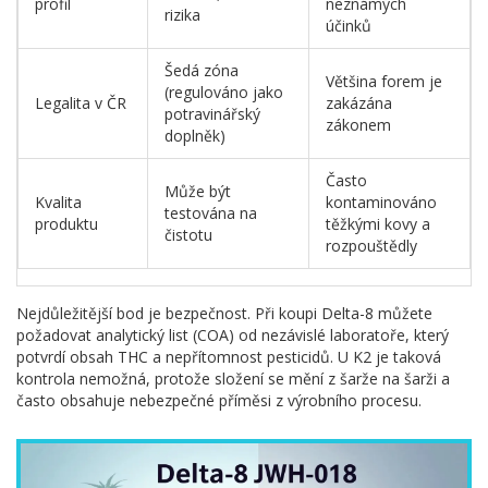
profil
neznámých
rizika
účinků
Šedá zóna
Většina forem je
(regulováno jako
Legalita v ČR
zakázána
potravinářský
zákonem
doplněk)
Často
Může být
Kvalita
kontaminováno
testována na
produktu
těžkými kovy a
čistotu
rozpouštědly
Nejdůležitější bod je bezpečnost. Při koupi Delta-8 můžete
požadovat analytický list (COA) od nezávislé laboratoře, který
potvrdí obsah THC a nepřítomnost pesticidů. U K2 je taková
kontrola nemožná, protože složení se mění z šarže na šarži a
často obsahuje nebezpečné příměsi z výrobního procesu.