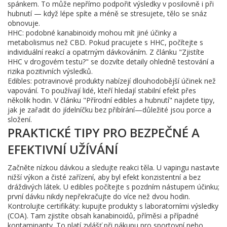
spánkem. To může nepřímo podpořit výsledky v posilovně i při
hubnutí — když lépe spíte a méně se stresujete, tělo se snáz
obnovuje.
HHC: podobné kanabinoidy mohou mít jiné účinky a
metabolismus než CBD. Pokud pracujete s HHC, počítejte s
individuální reakcí a opatrným dávkováním. Z článku "Zjistíte
HHC v drogovém testu?" se dozvíte detaily ohledně testování a
rizika pozitivních výsledků.
Edibles: potravinové produkty nabízejí dlouhodobější účinek než
vapování. To používají lidé, kteří hledají stabilní efekt přes
několik hodin. V článku "Přírodní edibles a hubnutí" najdete tipy,
jak je zařadit do jídelníčku bez přibírání—důležité jsou porce a
složení.
PRAKTICKÉ TIPY PRO BEZPEČNÉ A
EFEKTIVNÍ UŽÍVÁNÍ
Začněte nízkou dávkou a sledujte reakci těla. U vapingu nastavte
nižší výkon a čisté zařízení, aby byl efekt konzistentní a bez
dráždivých látek. U edibles počítejte s pozdním nástupem účinku;
první dávku nikdy nepřekračujte do více než dvou hodin.
Kontrolujte certifikáty: kupujte produkty s laboratorními výsledky
(COA). Tam zjistíte obsah kanabinoidů, příměsi a případné
kontaminanty. To platí zvlášť při nákupu pro sportovní nebo