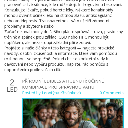
pracovně citlivé situace, kde může dojít k drogovému testování.
Konzultujte lékaře, pokud berete léky. Některé kanabinoidy
mohou ovlivnit účinek léků na štítnou žlázu, antikoagulancií
nebo antidepresiv. Transparentnost vám ušetří zdravotní
problémy a zbytečné riziko.
Zařaďte kanabinoidy do širšího plánu: správná strava, pravidelný
trénink a spánek jsou základ. CBD nebo HHC mohou být
doplňkem, ale nezastoupí základní pilíře zdraví.
Projděte si naše články v této kategorii — najdete praktické
návody, osobní zkušenosti a informace, které vám pomůžou
rozhodnout se bezpečně. Pokud chcete konkrétní rady k
dávkování nebo výběru produktu, napište, rád pomůžu s
doporučením podle vašich cílů.
2
PŘÍRODNÍ EDIBLES A HUBNUTÍ: ÚČINNÉ
KOMBINACE PRO SPRÁVNOU VÁHU
LED
Posted by
Leontýna Křivánková
0 Comments