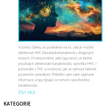
V tomto článku se podíváme na to, zda je možné
detekovat HHC (hexahydrokanabinol) v drogových
testech. Prozkoumáme, jaké typy testů se běžně
používají k detekování kanabinoidů, specifika HHC v
porovnání s THC a možnosti, jak se vyhnout falešně
pozitivním výsledkům. Přiblížím vám také zajímavé
informace a tipy týkající se tohoto specifického
kanabinoidu.
ČÍST VÍCE
KATEGORIE