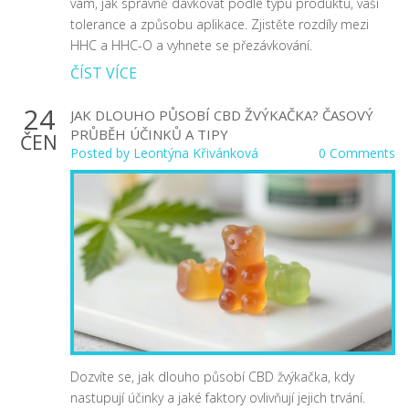
vám, jak správně dávkovat podle typu produktu, vaší
tolerance a způsobu aplikace. Zjistěte rozdíly mezi
HHC a HHC-O a vyhnete se přezávkování.
ČÍST VÍCE
24
JAK DLOUHO PŮSOBÍ CBD ŽVÝKAČKA? ČASOVÝ
PRŮBĚH ÚČINKŮ A TIPY
ČEN
Posted by
Leontýna Křivánková
0 Comments
Dozvíte se, jak dlouho působí CBD žvýkačka, kdy
nastupují účinky a jaké faktory ovlivňují jejich trvání.