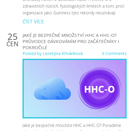
zdravotních rizicích, fyziologických limitech a tom, proč
organizace jako Guinness tyto rekordy neuznávají.
ČÍST VÍCE
25
JAKÉ JE BEZPEČNÉ MNOŽSTVÍ HHC A HHC-O?
PRŮVODCE DÁVKOVÁNÍM PRO ZAČÁTEČNÍKY I
ČEN
POKROČILÉ
Posted by
Leontýna Křivánková
0 Comments
Jaké je bezpečné množství HHC a HHC-O? Poradíme