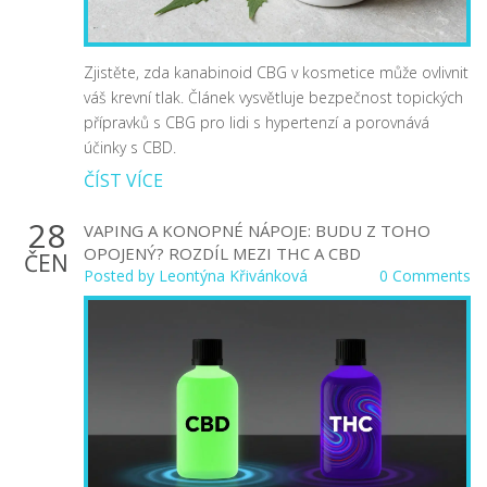
Zjistěte, zda kanabinoid CBG v kosmetice může ovlivnit
váš krevní tlak. Článek vysvětluje bezpečnost topických
přípravků s CBG pro lidi s hypertenzí a porovnává
účinky s CBD.
ČÍST VÍCE
28
VAPING A KONOPNÉ NÁPOJE: BUDU Z TOHO
OPOJENÝ? ROZDÍL MEZI THC A CBD
ČEN
Posted by
Leontýna Křivánková
0 Comments