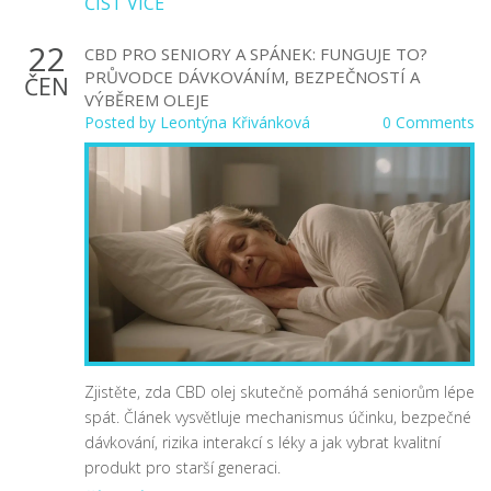
ČÍST VÍCE
22
CBD PRO SENIORY A SPÁNEK: FUNGUJE TO?
PRŮVODCE DÁVKOVÁNÍM, BEZPEČNOSTÍ A
ČEN
VÝBĚREM OLEJE
Posted by
Leontýna Křivánková
0 Comments
Zjistěte, zda CBD olej skutečně pomáhá seniorům lépe
spát. Článek vysvětluje mechanismus účinku, bezpečné
dávkování, rizika interakcí s léky a jak vybrat kvalitní
produkt pro starší generaci.