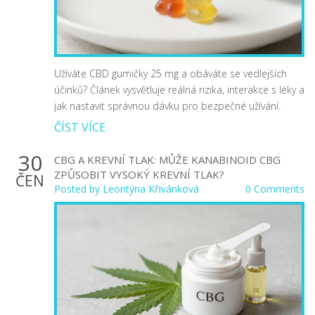
Užíváte CBD gumičky 25 mg a obáváte se vedlejších
účinků? Článek vysvětluje reálná rizika, interakce s léky a
jak nastavit správnou dávku pro bezpečné užívání.
ČÍST VÍCE
30
CBG A KREVNÍ TLAK: MŮŽE KANABINOID CBG
ZPŮSOBIT VYSOKÝ KREVNÍ TLAK?
ČEN
Posted by
Leontýna Křivánková
0 Comments