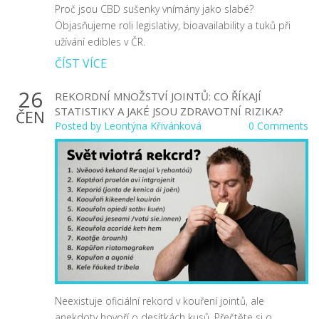
Proč jsou CBD sušenky vnímány jako slabé?
Objasňujeme roli legislativy, bioavailability a tuků při
užívání edibles v ČR.
ČÍST VÍCE
26
REKORDNÍ MNOŽSTVÍ JOINTŮ: CO ŘÍKAJÍ
STATISTIKY A JAKÉ JSOU ZDRAVOTNÍ RIZIKA?
ČEN
Posted by
Leontýna Křivánková
0 Comments
Neexistuje oficiální rekord v kouření jointů, ale
anekdoty hovoří o desítkách kusů. Přečtěte si o