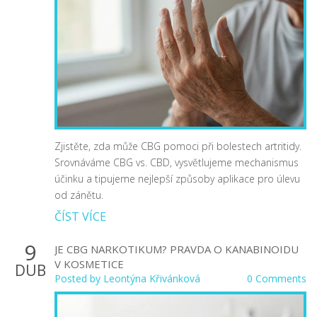
Zjistěte, zda může CBG pomoci při bolestech artritidy.
Srovnáváme CBG vs. CBD, vysvětlujeme mechanismus
účinku a tipujeme nejlepší způsoby aplikace pro úlevu
od zánětu.
ČÍST VÍCE
9
JE CBG NARKOTIKUM? PRAVDA O KANABINOIDU
V KOSMETICE
DUB
Posted by
Leontýna Křivánková
0 Comments