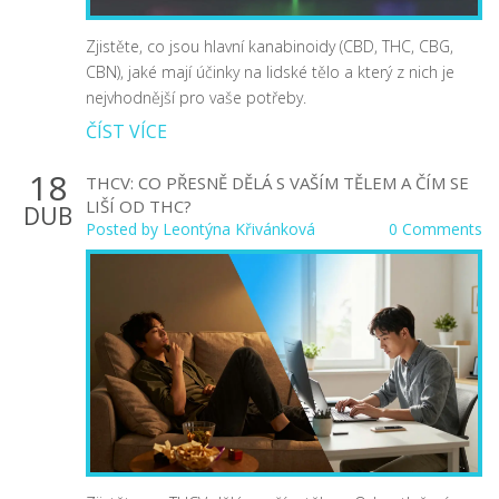
Zjistěte, co jsou hlavní kanabinoidy (CBD, THC, CBG,
CBN), jaké mají účinky na lidské tělo a který z nich je
nejvhodnější pro vaše potřeby.
ČÍST VÍCE
18
THCV: CO PŘESNĚ DĚLÁ S VAŠÍM TĚLEM A ČÍM SE
LIŠÍ OD THC?
DUB
Posted by
Leontýna Křivánková
0 Comments