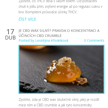
Zjistěte, co THCV dělá s vaším tělem. Od potlačení
chutí k jídlu přes zvýšení energie až po regulaci cukru v
krvi. Kompletní průvodce účinky THCV.
ČÍST VÍCE
17
JE CBD WAX SILNÝ? PRAVDA O KONCENTRACI A
ÚČINCÍCH CBD CRUMBLE
DUB
Posted by
Leontýna Křivánková
0 Comments
Zjistěte, zda je CBD wax skutečně silný, jaký je rozdíl
mezi ním a CBD crumble a jak tyto koncentráty