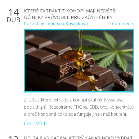
14
KTERÉ EXTRAKT Z KONOPÍ MAJÍ NEJVĚTŠÍ
ÚČINEK? PRŮVODCE PRO ZAČÁTEČNÍKY
DUB
Posted by
Leontýna Křivánková
0 Comments
Zjistěte, které extrakty z konopí skutečně vyvolávají
pocit „high“. Rozebíráme THC vs. CBD, typy koncentrátů
a proč konopná čokoláda funguje jinak než kouření.
ČÍST VÍCE
DELTA 8 VS. SATIVA: KTERÝ KANABINOID VYBRAT