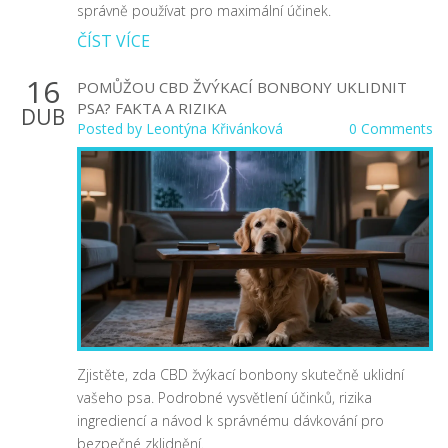
správně používat pro maximální účinek.
ČÍST VÍCE
16
POMŮŽOU CBD ŽVÝKACÍ BONBONY UKLIDNIT
PSA? FAKTA A RIZIKA
DUB
Posted by
Leontýna Křivánková
0 Comments
Zjistěte, zda CBD žvýkací bonbony skutečně uklidní
vašeho psa. Podrobné vysvětlení účinků, rizika
ingrediencí a návod k správnému dávkování pro
bezpečné zklidnění.