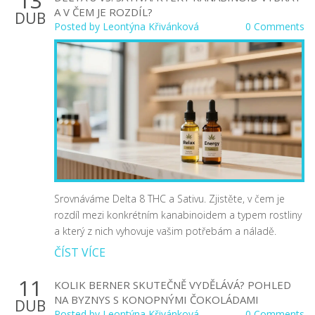
13
A V ČEM JE ROZDÍL?
DUB
Posted by
Leontýna Křivánková
0 Comments
Srovnáváme Delta 8 THC a Sativu. Zjistěte, v čem je
rozdíl mezi konkrétním kanabinoidem a typem rostliny
a který z nich vyhovuje vašim potřebám a náladě.
ČÍST VÍCE
11
KOLIK BERNER SKUTEČNĚ VYDĚLÁVÁ? POHLED
NA BYZNYS S KONOPNÝMI ČOKOLÁDAMI
DUB
Posted by
Leontýna Křivánková
0 Comments