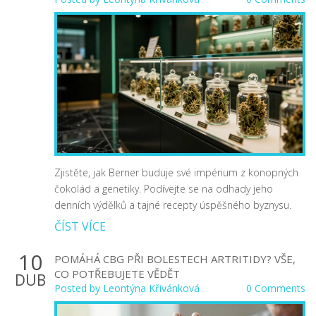
Zjistěte, jak Berner buduje své impérium z konopných
čokolád a genetiky. Podívejte se na odhady jeho
denních výdělků a tajné recepty úspěšného byznysu.
ČÍST VÍCE
10
POMÁHÁ CBG PŘI BOLESTECH ARTRITIDY? VŠE,
CO POTŘEBUJETE VĚDĚT
DUB
Posted by
Leontýna Křivánková
0 Comments