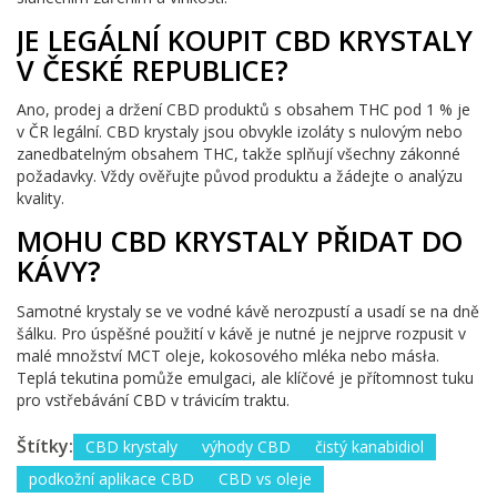
JE LEGÁLNÍ KOUPIT CBD KRYSTALY
V ČESKÉ REPUBLICE?
Ano, prodej a držení CBD produktů s obsahem THC pod 1 % je
v ČR legální. CBD krystaly jsou obvykle izoláty s nulovým nebo
zanedbatelným obsahem THC, takže splňují všechny zákonné
požadavky. Vždy ověřujte původ produktu a žádejte o analýzu
kvality.
MOHU CBD KRYSTALY PŘIDAT DO
KÁVY?
Samotné krystaly se ve vodné kávě nerozpustí a usadí se na dně
šálku. Pro úspěšné použití v kávě je nutné je nejprve rozpusit v
malé množství MCT oleje, kokosového mléka nebo másła.
Teplá tekutina pomůže emulgaci, ale klíčové je přítomnost tuku
pro vstřebávání CBD v trávicím traktu.
Štítky:
CBD krystaly
výhody CBD
čistý kanabidiol
podkožní aplikace CBD
CBD vs oleje