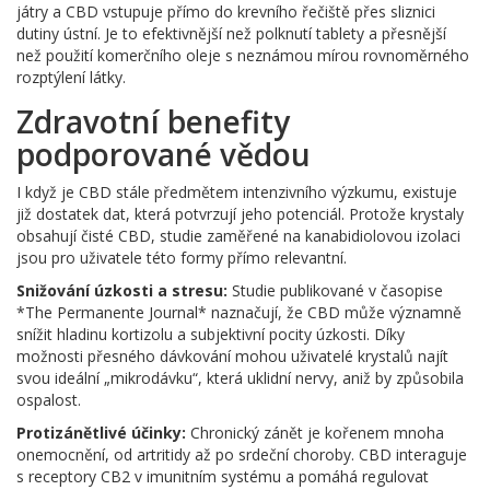
játry a CBD vstupuje přímo do krevního řečiště přes sliznici
dutiny ústní. Je to efektivnější než polknutí tablety a přesnější
než použití komerčního oleje s neznámou mírou rovnoměrného
rozptýlení látky.
Zdravotní benefity
podporované vědou
I když je CBD stále předmětem intenzivního výzkumu, existuje
již dostatek dat, která potvrzují jeho potenciál. Protože krystaly
obsahují čisté CBD, studie zaměřené na kanabidiolovou izolaci
jsou pro uživatele této formy přímo relevantní.
Snižování úzkosti a stresu:
Studie publikované v časopise
*The Permanente Journal* naznačují, že CBD může významně
snížit hladinu kortizolu a subjektivní pocity úzkosti. Díky
možnosti přesného dávkování mohou uživatelé krystalů najít
svou ideální „mikrodávku“, která uklidní nervy, aniž by způsobila
ospalost.
Protizánětlivé účinky:
Chronický zánět je kořenem mnoha
onemocnění, od artritidy až po srdeční choroby. CBD interaguje
s receptory CB2 v imunitním systému a pomáhá regulovat