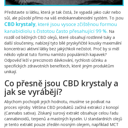
Představte si látku, která je tak čistá, že vypadá jako cukr nebo
sůl, ale působí přímo na váš endokannabinoidní systém. To jsou
CBD krystaly
, které jsou
vysoce zčištěnou formou
kanabidiolu s čistotou často přesahující 99 %
.
Na
rozdíl od běžných CBD olejů, které obsahují rostlinné tuky a
další sloučeniny, nabízejí tyto bílé pryskyřičité kousky maximální
koncentraci aktivní látky bez jakýchkoli nečistot. Proč by si měl
někdo vybrat tuto formu namísto populárních kapavek?
Odpověď leží v preciznosti dávkování, rychlosti účinku a
specifických zdravotních benefitech, které jiným produktům
unikají.
Co přesně jsou CBD krystaly a
jak se vyrábějí?
Abychom pochopili jejich hodnotu, musíme se podívat na
proces výroby. Většina CBD produktů začíná extrakcí z konopí
(Cannabis sativa). Získaný surový extrakt obsahuje celou řadu
cannabinoidů, terpenů a mastných kyselin. U standardních olejů
je tento extrakt pouze zředěn nosným olejem, například MCT