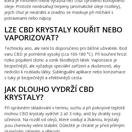
která je mnohem méně výrazná než chuť syrového konopného
oleje. Protože neobsahují terpeny (aromatické oleje rostliny),
jejich chuť je neutrální a snadno se maskuje při míchání s
potravinami nebo nápoji.
LZE CBD KRYSTALY KOUŘIT NEBO
VAPORIZOVAT?
Technicky ano, ale není to doporučeno pro běžné uživatele. Bod
varu CBD je poměrně vysoký (cca 160-180 °C). Při kouření hrozí
riziko popálení sliznic a vznik škodlivých látek. Vaporizace je
bezpečnější, ale vyžaduje speciální zařízení a zkušenosti, aby
nedošlo k rozkladu látky. Sublinguální aplikace nebo konzumace
s tuky je bezpečnější a efektivnější cesta.
JAK DLOUHO VYDRŽÍ CBD
KRYSTALY?
Při správném skladování v temnu, suchu a při pokojové teplotě
mohou CBD krystaly vydržet 2 až 3 roky, aniž by ztratily svoji
účinnost. Na rozdíl od olejů, které oxidují a žluknou, krystaly
jsou chemicky velmi stabilní. Důležité je chránit je před přímým
slunečním zářením a vlhkostí.