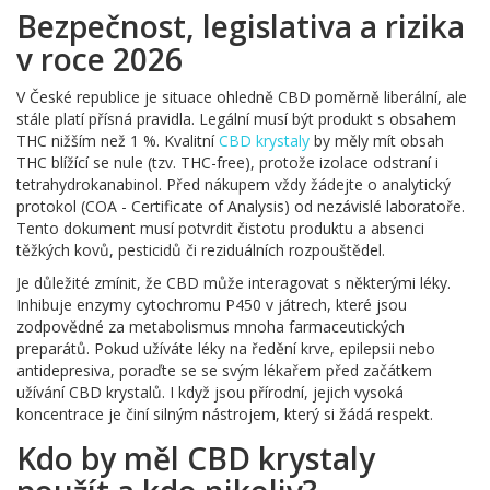
Bezpečnost, legislativa a rizika
v roce 2026
V České republice je situace ohledně CBD poměrně liberální, ale
stále platí přísná pravidla. Legální musí být produkt s obsahem
THC nižším než 1 %. Kvalitní
CBD krystaly
by měly mít obsah
THC blížící se nule (tzv. THC-free), protože izolace odstraní i
tetrahydrokanabinol. Před nákupem vždy žádejte o analytický
protokol (COA - Certificate of Analysis) od nezávislé laboratoře.
Tento dokument musí potvrdit čistotu produktu a absenci
těžkých kovů, pesticidů či reziduálních rozpouštědel.
Je důležité zmínit, že CBD může interagovat s některými léky.
Inhibuje enzymy cytochromu P450 v játrech, které jsou
zodpovědné za metabolismus mnoha farmaceutických
preparátů. Pokud užíváte léky na ředění krve, epilepsii nebo
antidepresiva, poraďte se se svým lékařem před začátkem
užívání CBD krystalů. I když jsou přírodní, jejich vysoká
koncentrace je činí silným nástrojem, který si žádá respekt.
Kdo by měl CBD krystaly