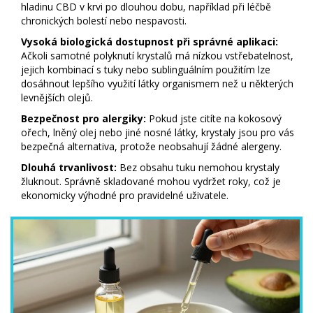
hladinu CBD v krvi po dlouhou dobu, například při léčbě
chronických bolestí nebo nespavosti.
Vysoká biologická dostupnost při správné aplikaci:
Ačkoli samotné polyknutí krystalů má nízkou vstřebatelnost,
jejich kombinací s tuky nebo sublinguálním použitím lze
dosáhnout lepšího využití látky organismem než u některých
levnějších olejů.
Bezpečnost pro alergiky:
Pokud jste citíte na kokosový
ořech, lněný olej nebo jiné nosné látky, krystaly jsou pro vás
bezpečná alternativa, protože neobsahují žádné alergeny.
Dlouhá trvanlivost:
Bez obsahu tuku nemohou krystaly
žluknout. Správně skladované mohou vydržet roky, což je
ekonomicky výhodné pro pravidelné uživatele.