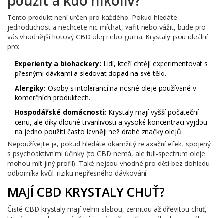
použít a kdo nikoliv?
Tento produkt není určen pro každého. Pokud hledáte
jednoduchost a nechcete nic míchat, vařit nebo vážit, bude pro
vás vhodnější hotový CBD olej nebo guma. Krystaly jsou ideální
pro:
Experienty a biohackery:
Lidí, kteří chtějí experimentovat s
přesnými dávkami a sledovat dopad na své tělo.
Alergiky:
Osoby s intolerancí na nosné oleje používané v
komerčních produktech.
Hospodářské domácnosti:
Krystaly mají vyšší počáteční
cenu, ale díky dlouhé trvanlivosti a vysoké koncentraci vyjdou
na jedno použití často levněji než drahé značky olejů.
Nepoužívejte je, pokud hledáte okamžitý relaxační efekt spojený
s psychoaktivními účinky (to CBD nemá, ale full-spectrum oleje
mohou mít jiný profil). Také nejsou vhodné pro děti bez dohledu
odborníka kvůli riziku nepřesného dávkování.
MAJÍ CBD KRYSTALY CHUŤ?
Čisté CBD krystaly mají velmi slabou, zemitou až dřevitou chuť,