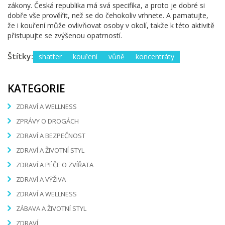
zákony. Česká republika má svá specifika, a proto je dobré si
dobře vše prověřit, než se do čehokoliv vrhnete. A pamatujte,
že i kouření může ovlivňovat osoby v okolí, takže k této aktivitě
přistupujte se zvýšenou opatrností.
Štítky:
shatter
kouření
vůně
koncentráty
KATEGORIE
ZDRAVÍ A WELLNESS
ZPRÁVY O DROGÁCH
ZDRAVÍ A BEZPEČNOST
ZDRAVÍ A ŽIVOTNÍ STYL
ZDRAVÍ A PÉČE O ZVÍŘATA
ZDRAVÍ A VÝŽIVA
ZDRAVÍ A WELLNESS
ZÁBAVA A ŽIVOTNÍ STYL
ZDRAVÍ