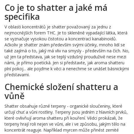
Co je to shatter a jaké má
specifika
V oblasti koncentrátů je shatter považovaný za jednu z
nejmocnějších forem THC. Je to skleněně vypadající látka, která
se vyznačuje vysokou čistotou a koncentrací kanabinoidů.
Ačkoliv je shatter znám především svými účinky, mnoho lidí se
také zajímá o to, jaký má vliv na smysly - především na čich. No,
už jen ta představa, jak se teplý vzdušný prouduživě nese mezi
námi, je přímo poetická. Jen si představte, jak aroma shatteru
plní pokoj... ale pojďme k věci a nenechme se unášet básnickými
představami.
Chemické složení shatteru a
vůně
Shatter obsahuje různé terpeny - organické sloučeniny, které
určují chuť a vůni rostliny. Terpeny jsou jedním z hlavních prvků,
které ovlivňují aroma shatteru při kouření. Vědci prokázali, že
terpeny hrají roli nejen ve vůni, ale i ve způsobu, jakým tělo na
koncentrát reaguje. Například myrcen může přinést zemité