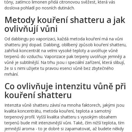
tóny, zatímco limonen přidá citronovou svěžest, která vás
doslova pohladí po nosních dutinách.
Metody kouření shatteru a jak
ovlivňují vůni
Od dabbingu po vaporizaci, každá metoda kouření má na vůni
shatteru jiný dopad. Dabbing, oblíbený způsob kouření shatteru,
zahřívá koncentrát na velmi vysoké teploty a uvolňuje vůně
terpenů do vzduchu. Vaporizace pak terpeny uvolňuje jemněji a
vůně je subtilnější. Na trhu jsou i speciální zařízení, která slibují,
že si s nimi užijete tu pravou esenci vůně bez zbytečného
mrhání.
Co ovlivňuje intenzitu vůně při
kouření shatteru
Intenzita vůně shatteru závisí na mnoha faktorech, jakými jsou
kvalita koncentrátu, metoda kouření, teplota a samotný
terpenový profil. Vyšší kvalita shatteru s vysokým obsahem
terpenů bude mít intenzivnější vůni. Také, čím nižší teplota, tím
jemnější aroma - to je dobré si zapamatovat, až budete někdy