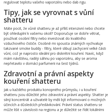
regulovat teplotu vašeho vaporizéru nebo dab rigu.
Tipy, jak se vyrovnat s vůní
shatteru
Máte pocit, že vůně shatteru je až příliš intenzivní nebo chcete
být ohleduplní k vašemu okolí? Doporučuje se dobře větrat,
používat osobní filtry nebo investovat do kvalitního
vzduchového čističe. Osobně mi spousta známých vychvaluje
takzvané smoke buddy - filtry, které slibují zachycení velké části
vůní, což je naprosto ideální pro diskrétní kouření. Navíc, když
mám návštěvu, raději sáhnu po vaporizéru, aby se aroma
nepřetavilo v domácí parfumerii na šest týdnů.
Zdravotní a právní aspekty
kouření shatteru
Jak u každého produktu konopného průmyslu, i u kouření
shatteru jsou důležité jeho zdravotní a právní aspekty. Shatter je
silný koncentrát a uživatelé by měli být informovaní o možných
účincích a důsledcích předávkování. Právní status shatteru se
může lišit v závislosti na regionu a je důležité se řídit lokálními