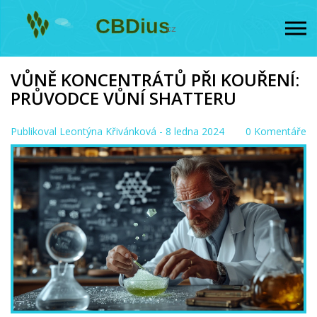
VŮNĚ KONCENTRÁTŮ PŘI KOUŘENÍ:
PRŮVODCE VŮNÍ SHATTERU
Publikoval
Leontýna Křivánková
- 8 ledna 2024
0 Komentáře