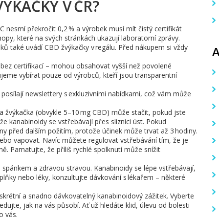
VÝKAČKY V ČR?
 nesmí překročit 0,2 % a výrobek musí mít čistý certifikát
opy, které na svých stránkách ukazují laboratorní zprávy.
ů také uvádí CBD žvýkačky v regálu. Před nákupem si vždy
bez certifikací – mohou obsahovat vyšší než povolené
jeme vybírat pouze od výrobců, kteří jsou transparentní
 posílají newslettery s exkluzivními nabídkami, což vám může
na žvýkačka (obvykle 5–10 mg CBD) může stačit, pokud jste
že kanabinoidy se vstřebávají přes sliznici úst. Pokud
 před dalším požitím, protože účinek může trvat až 3 hodiny.
t nebo vapovat. Navíc můžete regulovat vstřebávání tím, že je
ě. Pamatujte, že příliš rychlé spolknutí může snížit
spánkem a zdravou stravou. Kanabinoidy se lépe vstřebávají,
oplňky nebo léky, konzultujte dávkování s lékařem – některé
iskrétní a snadno dávkovatelný kanabinoidový zážitek. Vyberte
edujte, jak na vás působí. Ať už hledáte klid, úlevu od bolesti
o vás.