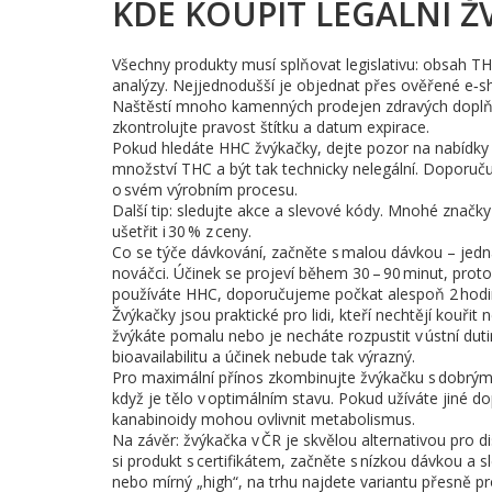
KDE KOUPIT LEGÁLNÍ Ž
Všechny produkty musí splňovat legislativu: obsah THC
analýzy. Nejjednodušší je objednat přes ověřené e‑sh
Naštěstí mnoho kamenných prodejen zdravých doplňk
zkontrolujte pravost štítku a datum expirace.
Pokud hledáte HHC žvýkačky, dejte pozor na nabídky 
množství THC a být tak technicky nelegální. Doporuču
o svém výrobním procesu.
Další tip: sledujte akce a slevové kódy. Mnohé značky
ušetřit i 30 % z ceny.
Co se týče dávkování, začněte s malou dávkou – jed
nováčci. Účinek se projeví během 30 – 90 minut, proto
používáte HHC, doporučujeme počkat alespoň 2 hodiny
Žvýkačky jsou praktické pro lidi, kteří nechtějí kouři
žvýkáte pomalu nebo je necháte rozpustit v ústní dutin
bioavailabilitu a účinek nebude tak výrazný.
Pro maximální přínos zkombinujte žvýkačku s dobrým 
když je tělo v optimálním stavu. Pokud užíváte jiné d
kanabinoidy mohou ovlivnit metabolismus.
Na závěr: žvýkačka v ČR je skvělou alternativou pro d
si produkt s certifikátem, začněte s nízkou dávkou a sl
nebo mírný „high“, na trhu najdete variantu přesně pr