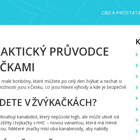
CBD A PROSTAT
PRAKTICKÝ PRŮVODCE
ČKAMI
 malé bonbóny, které můžete po celý den žvýkat a nechat si
ožnosti jsou v Česku, co jsou hlavní výhody a kde je bezpečně
DETE V ŽVÝKAČKÁCH?
sahují kanabidiol, který nepůsobí high, ale může ulevit od
ozšířily i žvýkačky s HHC – novou variantou, která má mírně
itou. Některé značky mísí oba kanabinoidy, aby nabídly