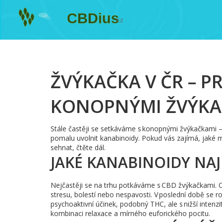
ŽVÝKAČKA V ČR – 
KONOPNÝMI ŽVÝKA
Stále častěji se setkáváme s konopnými žvýkačkami –
pomalu uvolnit kanabinoidy. Pokud vás zajímá, jaké m
sehnat, čtěte dál.
JAKÉ KANABINOIDY NAJ
Nejčastěji se na trhu potkáváme s CBD žvýkačkami. Ob
stresu, bolestí nebo nespavosti. V poslední době se r
psychoaktivní účinek, podobný THC, ale s nižší intenz
kombinaci relaxace a mírného euforického pocitu.