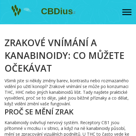
ZRAKOVÉ VNÍMÁNÍ A
KANABINOIDY: CO MŮŽETE
OČEKÁVAT
Všimli jste si někdy změny barev, kontrastu nebo rozmazaného
vidění po užití konopí? Zrakové vnímání se může po konzumaci
THC, HHC nebo jiných kanabinoidů lišit. Tady najdete praktické
vysvětlení, proč se to děje, jaké jsou běžné příznaky a co dělat,
když vidění změní vaše fungování.
PROČ SE MĚNÍ ZRAK
Kanabinoidy ovlivňují nervový systém. Receptory CB1 jsou
přítomné v mozku i v sítnici, a když na ně kanabinoidy působí,
mění se zpracování vizuálních podnětů. U THC to často vede ke