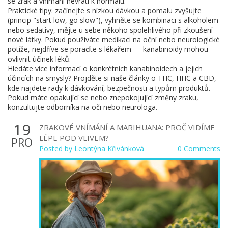
se zrak a vnímání nevrátí k normálu.
Praktické tipy: začínejte s nízkou dávkou a pomalu zvyšujte
(princip "start low, go slow"), vyhněte se kombinaci s alkoholem
nebo sedativy, mějte u sebe někoho spolehlivého při zkoušení
nové látky. Pokud používáte medikaci na oční nebo neurologické
potíže, nejdříve se poraďte s lékařem — kanabinoidy mohou
ovlivnit účinek léků.
Hledáte více informací o konkrétních kanabinoidech a jejich
účincích na smysly? Projděte si naše články o THC, HHC a CBD,
kde najdete rady k dávkování, bezpečnosti a typům produktů.
Pokud máte opakující se nebo znepokojující změny zraku,
konzultujte odborníka na oči nebo neurologa.
19
ZRAKOVÉ VNÍMÁNÍ A MARIHUANA: PROČ VIDÍME
LÉPE POD VLIVEM?
PRO
Posted by
Leontýna Křivánková
0 Comments