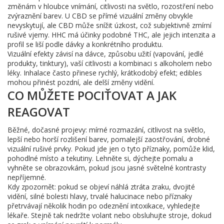
změnám v hloubce vnímání, citlivosti na světlo, rozostření nebo
zvýraznění barev. U CBD se přímé vizuální změny obvykle
nevyskytují, ale CBD může snížit úzkost, což subjektivně zmírní
rušivé vjemy. HHC má účinky podobné THC, ale jejich intenzita a
profil se liší podle dávky a konkrétního produktu.
Vizuální efekty závisí na dávce, způsobu užití (vapování, jedlé
produkty, tinktury), vaší citlivosti a kombinaci s alkoholem nebo
léky. Inhalace často přinese rychlý, krátkodobý efekt; edibles
mohou přinést pozdní, ale delší změny vidění.
CO MŮŽETE POCIŤOVAT A JAK
REAGOVAT
Běžné, dočasné projevy: mírné rozmazání, citlivost na světlo,
lepší nebo horší rozlišení barev, pomalejší zaostřování, drobné
vizuální rušivé prvky. Pokud jde jen o tyto příznaky, pomůže klid,
pohodlné místo a tekutiny. Lehněte si, dýchejte pomalu a
vyhněte se obrazovkám, pokud jsou jasné světelné kontrasty
nepříjemné.
Kdy zpozornět: pokud se objeví náhlá ztráta zraku, dvojité
vidění, silné bolesti hlavy, trvalé halucinace nebo příznaky
přetrvávají několik hodin po odeznění intoxikace, vyhledejte
lékaře. Stejně tak nedržte volant nebo obsluhujte stroje, dokud