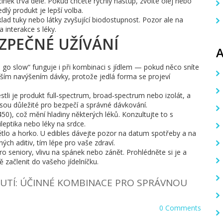
nek trvá déle. Pokud chcete rychlý nástup, zvolte olej nebo
edlý produkt je lepší volba.
ad tuky nebo látky zvyšující biodostupnost. Pozor ale na
a interakce s léky.
EZPEČNÉ UŽÍVÁNÍ
 go slow“ funguje i při kombinaci s jídlem — pokud něco sníte
ším navýšením dávky, protože jedlá forma se projeví
estli je produkt full‑spectrum, broad‑spectrum nebo izolát, a
 jsou důležité pro bezpečí a správné dávkování.
0), což mění hladiny některých léků. Konzultujte to s
leptika nebo léky na srdce.
tlo a horko. U edibles dávejte pozor na datum spotřeby a na
ch aditiv, tím lépe pro vaše zdraví.
o seniory, vlivu na spánek nebo zánět. Prohlédněte si je a
 začlenit do vašeho jídelníčku.
NUTÍ: ÚČINNÉ KOMBINACE PRO SPRÁVNOU
0 Comments