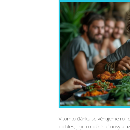
V tomto článku se věnujeme roli
edibles, jejich možné přínosy a riz