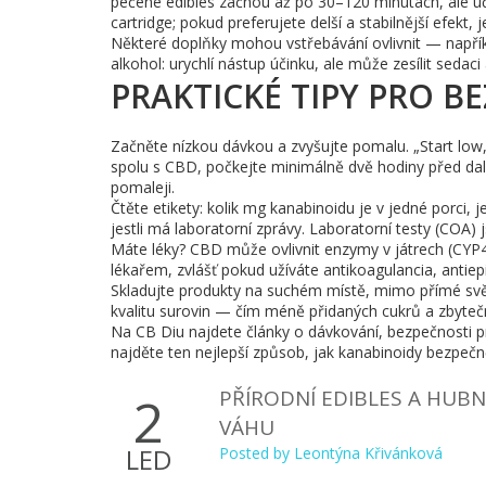
pečené edibles začnou až po 30–120 minutách, ale úči
cartridge; pokud preferujete delší a stabilnější efekt, j
Některé doplňky mohou vstřebávání ovlivnit — napříkl
alkohol: urychlí nástup účinku, ale může zesílit sedaci 
PRAKTICKÉ TIPY PRO B
Začněte nízkou dávkou a zvyšujte pomalu. „Start low,
spolu s CBD, počkejte minimálně dvě hodiny před dal
pomaleji.
Čtěte etikety: kolik mg kanabinoidu je v jedné porci, j
jestli má laboratorní zprávy. Laboratorní testy (COA)
Máte léky? CBD může ovlivnit enzymy v játrech (CYP45
lékařem, zvlášť pokud užíváte antikoagulancia, antiepi
Skladujte produkty na suchém místě, mimo přímé svě
kvalitu surovin — čím méně přidaných cukrů a zbytečný
Na CB Diu najdete články o dávkování, bezpečnosti pr
najděte ten nejlepší způsob, jak kanabinoidy bezpečně
PŘÍRODNÍ EDIBLES A HUB
2
VÁHU
LED
Posted by
Leontýna Křivánková