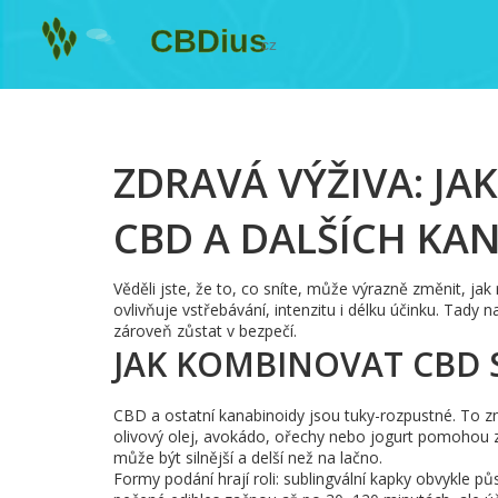
ZDRAVÁ VÝŽIVA: JAK
CBD A DALŠÍCH KA
Věděli jste, že to, co sníte, může výrazně změnit, ja
ovlivňuje vstřebávání, intenzitu i délku účinku. Tady n
zároveň zůstat v bezpečí.
JAK KOMBINOVAT CBD S
CBD a ostatní kanabinoidy jsou tuky-rozpustné. To 
olivový olej, avokádo, ořechy nebo jogurt pomohou zv
může být silnější a delší než na lačno.
Formy podání hrají roli: sublingvální kapky obvykle p