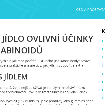
CBD A PROSTAT
 JÍDLO OVLIVNÍ ÚČINKY
NABINOIDŮ
k rychle a jak moc pocítíte CBD nebo jiné kanabinoidy? Strava
ajdete praktické a jasné tipy, jak jídlem podpořit efekt a
 JÍDLEM
znamená, že je nejlépe užívat je s malým množstvím tuku —
ýšit vstřebávání. Pokud vezmete tinkturu do jídla, účinek
ůsobí rychleji (15–45 minut), jedlé produkty jako gummies nebo