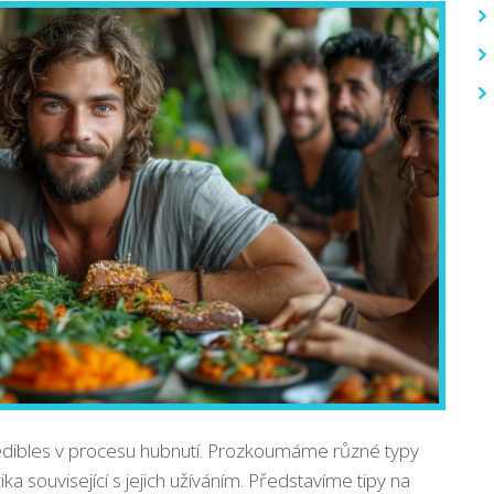
 edibles v procesu hubnutí. Prozkoumáme různé typy
ika související s jejich užíváním. Představíme tipy na