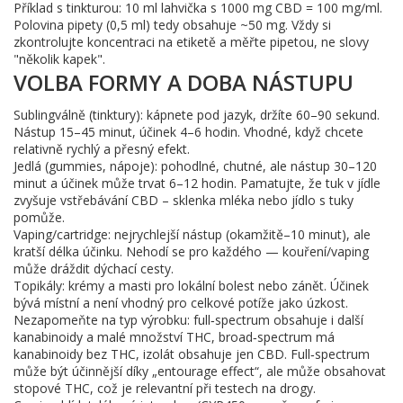
Příklad s tinkturou: 10 ml lahvička s 1000 mg CBD = 100 mg/ml.
Polovina pipety (0,5 ml) tedy obsahuje ~50 mg. Vždy si
zkontrolujte koncentraci na etiketě a měřte pipetou, ne slovy
"několik kapek".
VOLBA FORMY A DOBA NÁSTUPU
Sublingválně (tinktury): kápnete pod jazyk, držíte 60–90 sekund.
Nástup 15–45 minut, účinek 4–6 hodin. Vhodné, když chcete
relativně rychlý a přesný efekt.
Jedlá (gummies, nápoje): pohodlné, chutné, ale nástup 30–120
minut a účinek může trvat 6–12 hodin. Pamatujte, že tuk v jídle
zvyšuje vstřebávání CBD – sklenka mléka nebo jídlo s tuky
pomůže.
Vaping/cartridge: nejrychlejší nástup (okamžitě–10 minut), ale
kratší délka účinku. Nehodí se pro každého — kouření/vaping
může dráždit dýchací cesty.
Topikály: krémy a masti pro lokální bolest nebo zánět. Účinek
bývá místní a není vhodný pro celkové potíže jako úzkost.
Nezapomeňte na typ výrobku: full‑spectrum obsahuje i další
kanabinoidy a malé množství THC, broad‑spectrum má
kanabinoidy bez THC, izolát obsahuje jen CBD. Full‑spectrum
může být účinnější díky „entourage effect“, ale může obsahovat
stopové THC, což je relevantní při testech na drogy.