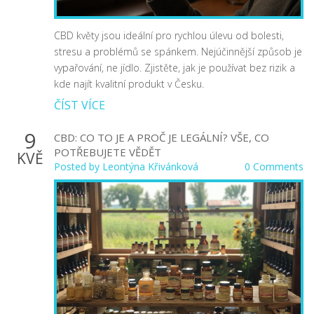
CBD květy jsou ideální pro rychlou úlevu od bolesti,
stresu a problémů se spánkem. Nejúčinnější způsob je
vypařování, ne jídlo. Zjistěte, jak je používat bez rizik a
kde najít kvalitní produkt v Česku.
ČÍST VÍCE
9
CBD: CO TO JE A PROČ JE LEGÁLNÍ? VŠE, CO
POTŘEBUJETE VĚDĚT
KVĚ
Posted by
Leontýna Křivánková
0 Comments