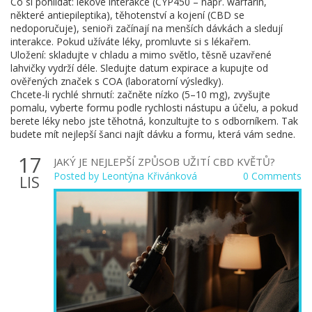
Co si pohlídat: lékové interakce (CYP450 – např. warfarin,
některé antiepileptika), těhotenství a kojení (CBD se
nedoporučuje), senioři začínají na menších dávkách a sledují
interakce. Pokud užíváte léky, promluvte si s lékařem.
Uložení: skladujte v chladu a mimo světlo, těsně uzavřené
lahvičky vydrží déle. Sledujte datum expirace a kupujte od
ověřených značek s COA (laboratorní výsledky).
Chcete-li rychlé shrnutí: začněte nízko (5–10 mg), zvyšujte
pomalu, vyberte formu podle rychlosti nástupu a účelu, a pokud
berete léky nebo jste těhotná, konzultujte to s odborníkem. Tak
budete mít nejlepší šanci najít dávku a formu, která vám sedne.
17
JAKÝ JE NEJLEPŠÍ ZPŮSOB UŽITÍ CBD KVĚTŮ?
Posted by
Leontýna Křivánková
0 Comments
LIS