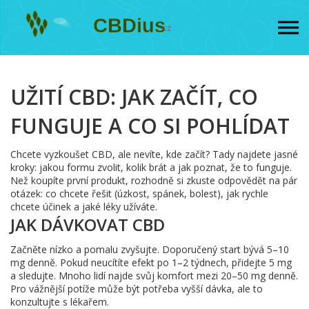
UŽITÍ CBD: JAK ZAČÍT, CO
FUNGUJE A CO SI POHLÍDAT
Chcete vyzkoušet CBD, ale nevíte, kde začít? Tady najdete jasné
kroky: jakou formu zvolit, kolik brát a jak poznat, že to funguje.
Než koupíte první produkt, rozhodně si zkuste odpovědět na pár
otázek: co chcete řešit (úzkost, spánek, bolest), jak rychle
chcete účinek a jaké léky užíváte.
JAK DÁVKOVAT CBD
Začněte nízko a pomalu zvyšujte. Doporučený start bývá 5–10
mg denně. Pokud neucítíte efekt po 1–2 týdnech, přidejte 5 mg
a sledujte. Mnoho lidí najde svůj komfort mezi 20–50 mg denně.
Pro vážnější potíže může být potřeba vyšší dávka, ale to
konzultujte s lékařem.