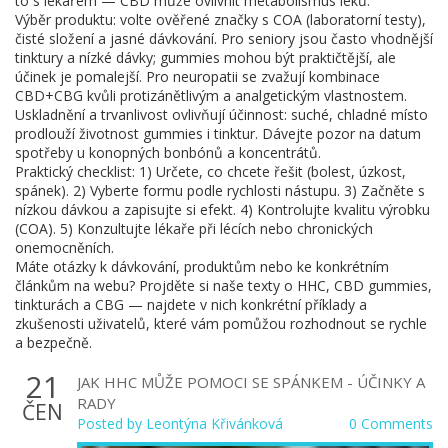
to s lékařem — CBD může ovlivnit metabolismus léků.
Výběr produktu: volte ověřené značky s COA (laboratorní testy),
čisté složení a jasné dávkování. Pro seniory jsou často vhodnější
tinktury a nízké dávky; gummies mohou být praktičtější, ale
účinek je pomalejší. Pro neuropatii se zvažují kombinace
CBD+CBG kvůli protizánětlivým a analgetickým vlastnostem.
Uskladnění a trvanlivost ovlivňují účinnost: suché, chladné místo
prodlouží životnost gummies i tinktur. Dávejte pozor na datum
spotřeby u konopných bonbónů a koncentrátů.
Praktický checklist: 1) Určete, co chcete řešit (bolest, úzkost,
spánek). 2) Vyberte formu podle rychlosti nástupu. 3) Začněte s
nízkou dávkou a zapisujte si efekt. 4) Kontrolujte kvalitu výrobku
(COA). 5) Konzultujte lékaře při lécích nebo chronických
onemocněních.
Máte otázky k dávkování, produktům nebo ke konkrétním
článkům na webu? Projděte si naše texty o HHC, CBD gummies,
tinkturách a CBG — najdete v nich konkrétní příklady a
zkušenosti uživatelů, které vám pomůžou rozhodnout se rychle
a bezpečně.
21
JAK HHC MŮŽE POMOCI SE SPÁNKEM - ÚČINKY A
RADY
ČEN
Posted by
Leontýna Křivánková
0 Comments