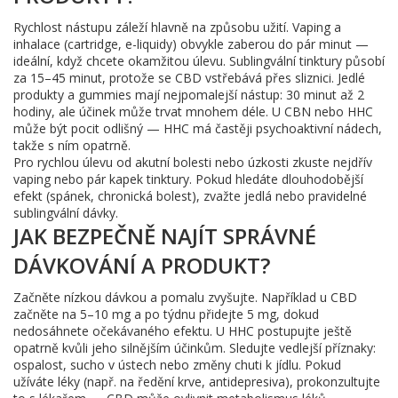
Rychlost nástupu záleží hlavně na způsobu užití. Vaping a
inhalace (cartridge, e-liquidy) obvykle zaberou do pár minut —
ideální, když chcete okamžitou úlevu. Sublingvální tinktury působí
za 15–45 minut, protože se CBD vstřebává přes sliznici. Jedlé
produkty a gummies mají nejpomalejší nástup: 30 minut až 2
hodiny, ale účinek může trvat mnohem déle. U CBN nebo HHC
může být pocit odlišný — HHC má častěji psychoaktivní nádech,
takže s ním opatrně.
Pro rychlou úlevu od akutní bolesti nebo úzkosti zkuste nejdřív
vaping nebo pár kapek tinktury. Pokud hledáte dlouhodobější
efekt (spánek, chronická bolest), zvažte jedlá nebo pravidelné
sublingvální dávky.
JAK BEZPEČNĚ NAJÍT SPRÁVNÉ
DÁVKOVÁNÍ A PRODUKT?
Začněte nízkou dávkou a pomalu zvyšujte. Například u CBD
začněte na 5–10 mg a po týdnu přidejte 5 mg, dokud
nedosáhnete očekávaného efektu. U HHC postupujte ještě
opatrně kvůli jeho silnějším účinkům. Sledujte vedlejší příznaky:
ospalost, sucho v ústech nebo změny chuti k jídlu. Pokud
užíváte léky (např. na ředění krve, antidepresiva), prokonzultujte