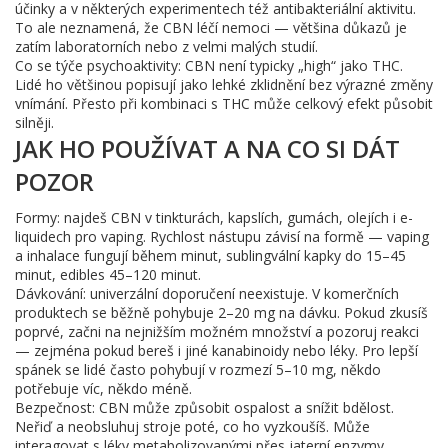
účinky a v některých experimentech též antibakteriální aktivitu.
To ale neznamená, že CBN léčí nemoci — většina důkazů je
zatím laboratorních nebo z velmi malých studií.
Co se týče psychoaktivity: CBN není typicky „high“ jako THC.
Lidé ho většinou popisují jako lehké zklidnění bez výrazné změny
vnímání. Přesto při kombinaci s THC může celkový efekt působit
silněji.
JAK HO POUŽÍVAT A NA CO SI DÁT
POZOR
Formy: najdeš CBN v tinkturách, kapslích, gumách, olejích i e-
liquidech pro vaping. Rychlost nástupu závisí na formě — vaping
a inhalace fungují během minut, sublingvální kapky do 15–45
minut, edibles 45–120 minut.
Dávkování: univerzální doporučení neexistuje. V komerčních
produktech se běžně pohybuje 2–20 mg na dávku. Pokud zkusíš
poprvé, začni na nejnižším možném množství a pozoruj reakci
— zejména pokud bereš i jiné kanabinoidy nebo léky. Pro lepší
spánek se lidé často pohybují v rozmezí 5–10 mg, někdo
potřebuje víc, někdo méně.
Bezpečnost: CBN může způsobit ospalost a snížit bdělost.
Neřiď a neobsluhuj stroje poté, co ho vyzkoušíš. Může
interagovat s léky metabolizovanými přes jaterní enzymy