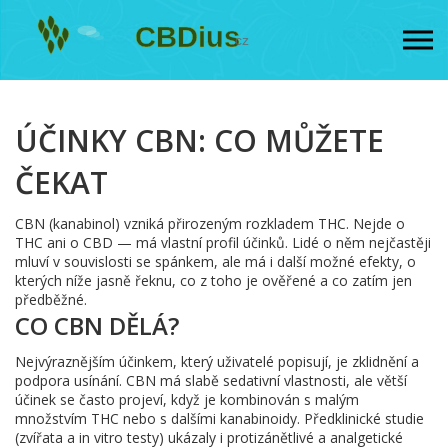
ÚČINKY CBN: CO MŮŽETE
ČEKAT
CBN (kanabinol) vzniká přirozeným rozkladem THC. Nejde o
THC ani o CBD — má vlastní profil účinků. Lidé o něm nejčastěji
mluví v souvislosti se spánkem, ale má i další možné efekty, o
kterých níže jasně řeknu, co z toho je ověřené a co zatím jen
předběžné.
CO CBN DĚLÁ?
Nejvýraznějším účinkem, který uživatelé popisují, je zklidnění a
podpora usínání. CBN má slabě sedativní vlastnosti, ale větší
účinek se často projeví, když je kombinován s malým
množstvím THC nebo s dalšími kanabinoidy. Předklinické studie
(zvířata a in vitro testy) ukázaly i protizánětlivé a analgetické