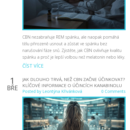
CBN nezabraňuje REM spánku, ale naopak pomáhá
tělu přirozeně usnout a zůstat ve spánku bez
narušování fáze snů. Zjistěte, jak CBN ovlivňuje kvalitu
spánku a proč je lepší volbou než melatonin nebo léky.
ČÍST VÍCE
1
JAK DLOUHO TRVÁ, NEŽ CBN ZAČNE ÚČINKOVAT?
KLÍČOVÉ INFORMACE O ÚČINCÍCH KANABINOLU
BŘE
Posted by
Leontýna Křivánková
0 Comments