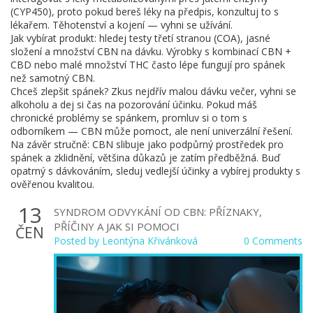
(CYP450), proto pokud bereš léky na předpis, konzultuj to s
lékařem. Těhotenství a kojení — vyhni se užívání.
Jak vybírat produkt: hledej testy třetí stranou (COA), jasné
složení a množství CBN na dávku. Výrobky s kombinací CBN +
CBD nebo malé množství THC často lépe fungují pro spánek
než samotný CBN.
Chceš zlepšit spánek? Zkus nejdřív malou dávku večer, vyhni se
alkoholu a dej si čas na pozorování účinku. Pokud máš
chronické problémy se spánkem, promluv si o tom s
odborníkem — CBN může pomoct, ale není univerzální řešení.
Na závěr stručně: CBN slibuje jako podpůrný prostředek pro
spánek a zklidnění, většina důkazů je zatím předběžná. Buď
opatrný s dávkováním, sleduj vedlejší účinky a vybírej produkty s
ověřenou kvalitou.
13
SYNDROM ODVYKÁNÍ OD CBN: PŘÍZNAKY,
PŘÍČINY A JAK SI POMOCI
ČEN
Posted by
Leontýna Křivánková
0 Comments