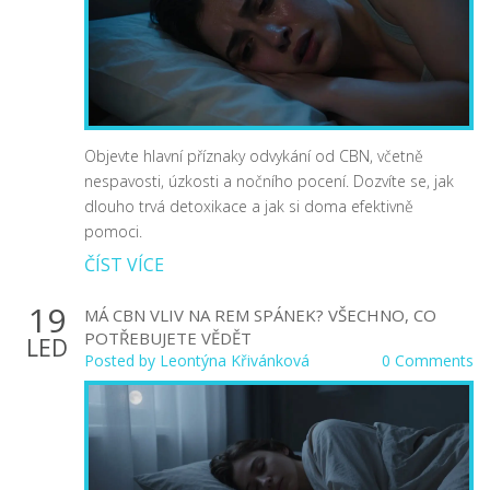
Objevte hlavní příznaky odvykání od CBN, včetně
nespavosti, úzkosti a nočního pocení. Dozvíte se, jak
dlouho trvá detoxikace a jak si doma efektivně
pomoci.
ČÍST VÍCE
19
MÁ CBN VLIV NA REM SPÁNEK? VŠECHNO, CO
POTŘEBUJETE VĚDĚT
LED
Posted by
Leontýna Křivánková
0 Comments