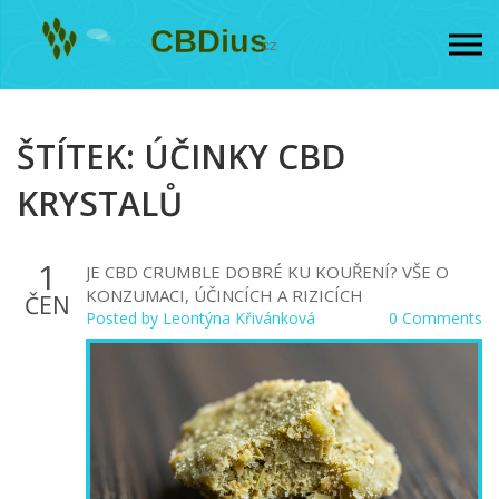
ŠTÍTEK: ÚČINKY CBD
KRYSTALŮ
1
JE CBD CRUMBLE DOBRÉ KU KOUŘENÍ? VŠE O
KONZUMACI, ÚČINCÍCH A RIZICÍCH
ČEN
Posted by
Leontýna Křivánková
0 Comments