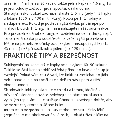
přesné — 1 ml je asi 20 kapek, takže jedna kapka ≈ 1,6 mg. To
je jednoduchý způsob, jak si spočítat dávku doma.
Startujte nízko: pokud začínáte, zkuste 2–5 mg (tedy 1–3 kapky
u běžné 1000 mg / 30 ml tinktury). Počkejte 1–2 hodiny a
sledujte efekt. Pokud je potřeba vyšší dávka, přidávejte po
malých krocích 1–2 mg. Tím minimalizujete nežádoucí reakce.
Pro pravidelné uživatele funguje rozdělení na denní dávky: např.
ráno menší dávka pro soustředění a večer vyšší pro relaxaci.
Mějte na paměti, že účinky pod jazykem nastupují rychleji (15–
45 minut) než při spolknutí s jídlem (45–120 minut).
PRAKTICKÉ TIPY A BEZPEČNOST
Sublingvální aplikace: držte kapky pod jazykem 60–90 sekund.
Takhle se část kanabinoidů vstřebá přímo do krve a nástup je
rychlejší. Pokud vám chutě vadí, lze tinkturu zamíchat do jídla
nebo nápoje, ale pak počítejte s delším nástupem a nižší
biodostupností.
Skladování: tinktury skladujte v chladu a temnu, ideálně v
původní skleněné lahvičce. Vyhýbejte se přímému slunci a
vysokým teplotám — to snižuje účinnost. Uzavírejte dobře, aby
se neztrácely aroma a účinné látky.
Interakce a bezpečnost: tinktury mohou ovlivnit účinky léků
(zejména ty metabolizované v játrech). Pokud užíváte léky na