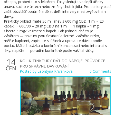
předpis, proberte to s lékařem. Taky sledujte vedlejší účinky —
únava, sucho v ústech nebo změny chuti k jídlu. Pro seniory platí
začít obzvlášť opatrně a dělat delší intervaly mezi zvyšováním
dávky.
Praktický příklad: máte 30 ml lahev s 600 mg CBD. 1 ml ≈ 20
kapek → 600/30 = 20 mg CBD na 1 ml → 1 kapka ≈ 1 mg.
Chcete 5 mg? Vezmete 5 kapek. Tak jednoduché to je.
Závěrem — tinktury jsou flexibilní a šetrné. Začněte nízko,
měřte kapkami, zapisujte si účinek a upravujte dávku podle
pocitu. Máte-li otázku o konkrétní koncentraci nebo interakci s
léky, napište — poradím konkrétně podle vaší lahvičky.
14
KOLIK TINKTURY DÁT DO NÁPOJE: PRŮVODCE
PRO SPRÁVNÉ DÁVKOVÁNÍ
ČEN
Posted by
Leontýna Křivánková
0 Comments