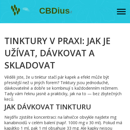
TINKTURY V PRAXI: JAK JE
UŽÍVAT, DÁVKOVAT A
SKLADOVAT
Věděli jste, že u tinktur stačí pár kapek a efekt může být
přesnější než u jiných forem? Tinktury jsou jednoduché,
dávkovatelné a dobře se kombinují s každodenním režimem.
Tady vám řeknu jasně a prakticky, jak na to — bez zbytečných
keců.
JAK DÁVKOVAT TINKTURU
Nejdřív zjistěte koncentraci: na lahvičce obvykle najdete mg
kanabinoidů v celém balení (např. 1000 mg v 30 ml). Pokud má
kapátko 1 ml, pak 1 ml obsahuje 33 mg. Ale kapky nejsou