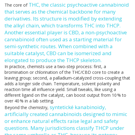
THC
,
the classic psychoactive cannabinoid
The core of
that serves as the chemical backbone for many
derivatives
. Its structure is modified by extending
the alkyl chain, which transforms THC into THCP.
Another essential player is
CBD
,
a non‑psychoactive
cannabinoid often used as a starting material for
semi‑synthetic routes
. When combined with a
suitable catalyst, CBD can be isomerized and
elongated to produce the THCP skeleton.
In practice, chemists use a two‑step process: first, a
bromination or chlorination of the THC/CBD core to create a
leaving group; second, a palladium‑catalyzed cross‑coupling that
adds a longer side chain. Temperature, solvent polarity and
reaction time all influence yield. Small tweaks, like using a
different ligand on the catalyst, can boost output from 10 % to
over 40 % in a lab setting.
syntetické kanabinoidy
,
Beyond the chemistry,
artificially created cannabinoids designed to mimic
or enhance natural effects
raise legal and safety
questions. Many jurisdictions classify THCP under
the same umbrella as THC, because its potency