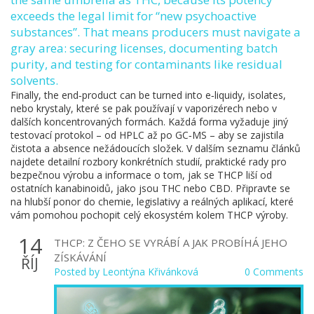
exceeds the legal limit for “new psychoactive
substances”. That means producers must navigate a
gray area: securing licenses, documenting batch
purity, and testing for contaminants like residual
solvents.
Finally, the end‑product can be turned into e‑liquidy, isolates,
nebo krystaly, které se pak používají v vaporizérech nebo v
dalších koncentrovaných formách. Každá forma vyžaduje jiný
testovací protokol – od HPLC až po GC‑MS – aby se zajistila
čistota a absence nežádoucích složek. V dalším seznamu článků
najdete detailní rozbory konkrétních studií, praktické rady pro
bezpečnou výrobu a informace o tom, jak se THCP liší od
ostatních kanabinoidů, jako jsou THC nebo CBD. Připravte se
na hlubší ponor do chemie, legislativy a reálných aplikací, které
vám pomohou pochopit celý ekosystém kolem THCP výroby.
14
THCP: Z ČEHO SE VYRÁBÍ A JAK PROBÍHÁ JEHO
ZÍSKÁVÁNÍ
ŘÍJ
Posted by
Leontýna Křivánková
0 Comments