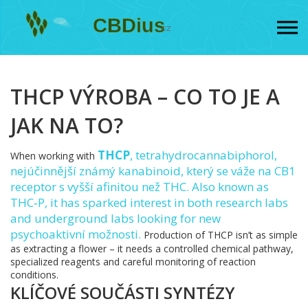
THCP VÝROBA – CO TO JE A
JAK NA TO?
THCP
,
tetrahydrocannabiphorol,
When working with
nejúčinnější známý kanabinoid, který se váže na CB1
receptor s vyšší afinitou než THC
. Also known as
THC‑P
, it has sparked interest in both research labs
and underground labs looking for new
psychoaktivní možnosti.
Production of THCP isn’t as simple
as extracting a flower – it needs a controlled chemical pathway,
specialized reagents and careful monitoring of reaction
conditions.
KLÍČOVÉ SOUČÁSTI SYNTÉZY