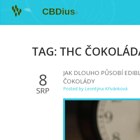
TAG: THC ČOKOLÁD
JAK DLOUHO PŮSOBÍ EDIB
8
ČOKOLÁDY
SRP
Posted by
Leontýna Křivánková