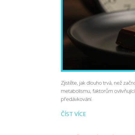
Zjistěte, jak dlouho trvá, než za
metabolismu, faktorům ovlivňujíc
předávkování.
ČÍST VÍCE