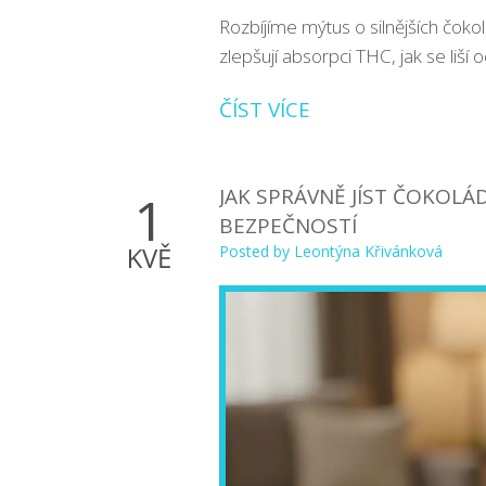
Rozbíjíme mýtus o silnějších čoko
zlepšují absorpci THC, jak se liš
ČÍST VÍCE
JAK SPRÁVNĚ JÍST ČOKOL
1
BEZPEČNOSTÍ
KVĚ
Posted by
Leontýna Křivánková