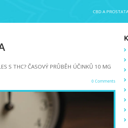
CBD A PROSTAT
A
LES S THC? ČASOVÝ PRŮBĚH ÚČINKŮ 10 MG
0 Comments