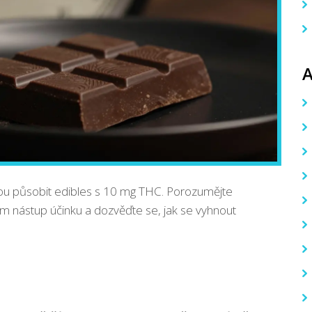
čnou působit edibles s 10 mg THC. Porozumějte
ím nástup účinku a dozvěďte se, jak se vyhnout