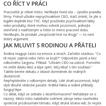
CO ŘÍCT V PRÁCI
Pracoviště je citlivé místo. Neříkejte hned vše – zjistěte pravidla
firmy. Pokud užíváte nepsychoaktivní CBD, stačí zmínit, že jde o
legální doplněk bez THC. Když používáte psychoaktivní látky
nebo produkty, které mohou ovlivnit pozornost, jednejte
otevřeně s nadřízeným a řešte to mimo pracovní dobu.
Neslibujte, že produkt „nezpůsobí test na drogy“ — to není
dobrý argument.
JAK MLUVIT S RODINOU A PŘÁTELI
Rodina reaguje často na emoce a strach. Začněte otázkou: "Co
tě nejvíc zajímá nebo čeho se bojíš?" Odpovězte jasně a bez
odborného žargonu. Příklad: "Užívám CBD na úzkost. Pomohlo
mi snížit dávku léků a lépe spím. Můj lékař s tím souhlasí."
Takhle berete debatu z oblasti domněnek do reálných
zkušeností.
Nepřepískněte s odbornými detaily. Lidé ztratí pozornost, když
slyší dlouhé vědecké pasáže. Krátká fakta a reálné příklady
fungují lépe.
Co dělat, když se setkáte s dezinformacemi? Nehádejte se o
názory. Místo toho nabídněte ověřené zdroje nebo navrhněte
společné prozkoumání tématu. Když druhá strana vidí, že nejste