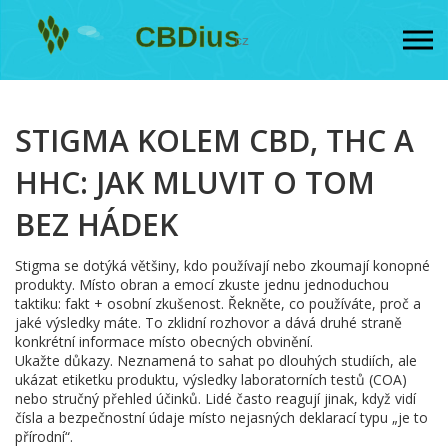
STIGMA KOLEM CBD, THC A
HHC: JAK MLUVIT O TOM
BEZ HÁDEK
Stigma se dotýká většiny, kdo používají nebo zkoumají konopné
produkty. Místo obran a emocí zkuste jednu jednoduchou
taktiku: fakt + osobní zkušenost. Řekněte, co používáte, proč a
jaké výsledky máte. To zklidní rozhovor a dává druhé straně
konkrétní informace místo obecných obvinění.
Ukažte důkazy. Neznamená to sahat po dlouhých studiích, ale
ukázat etiketku produktu, výsledky laboratorních testů (COA)
nebo stručný přehled účinků. Lidé často reagují jinak, když vidí
čísla a bezpečnostní údaje místo nejasných deklarací typu „je to
přírodní“.