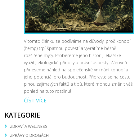
V tomto článku se podíváme na důvody, proč konopí
(hemp) trpí špatnou pověstí a vyvrátíme běžně
rozšířené mýty. Probereme jeho historii, lékařské
využití, ekologické přínosy a právní aspekty. Zároveň
přineseme náhled na společenské vnímání konopí a
jeho potenciál pro budoucnost. Připravte se na cestu
plnou zajímavých faktů a tipů, které mohou změnit váš
pohled na tuto rostlinu!
ČÍST VÍCE
KATEGORIE
ZDRAVÍ A WELLNESS
ZPRÁVY O DROGÁCH