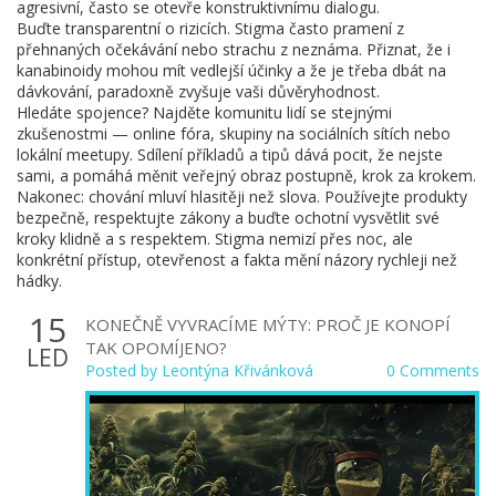
agresivní, často se otevře konstruktivnímu dialogu.
Buďte transparentní o rizicích. Stigma často pramení z
přehnaných očekávání nebo strachu z neznáma. Přiznat, že i
kanabinoidy mohou mít vedlejší účinky a že je třeba dbát na
dávkování, paradoxně zvyšuje vaši důvěryhodnost.
Hledáte spojence? Najděte komunitu lidí se stejnými
zkušenostmi — online fóra, skupiny na sociálních sítích nebo
lokální meetupy. Sdílení příkladů a tipů dává pocit, že nejste
sami, a pomáhá měnit veřejný obraz postupně, krok za krokem.
Nakonec: chování mluví hlasitěji než slova. Používejte produkty
bezpečně, respektujte zákony a buďte ochotní vysvětlit své
kroky klidně a s respektem. Stigma nemizí přes noc, ale
konkrétní přístup, otevřenost a fakta mění názory rychleji než
hádky.
15
KONEČNĚ VYVRACÍME MÝTY: PROČ JE KONOPÍ
TAK OPOMÍJENO?
LED
Posted by
Leontýna Křivánková
0 Comments