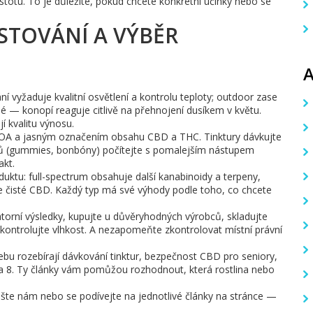
stotu. To je důležité, pokud chcete konkrétní účinky nebo se
ĚSTOVÁNÍ A VÝBĚR
í vyžaduje kvalitní osvětlení a kontrolu teploty; outdoor zase
é — konopí reaguje citlivě na přehnojení dusíkem v květu.
jí kvalitu výnosu.
s COA a jasným označením obsahu CBD a THC. Tinktury dávkujte
ktů (gummies, bonbóny) počítejte s pomalejším nástupem
akt.
duktu: full-spectrum obsahuje další kanabinoidy a terpeny,
e čisté CBD. Každý typ má své výhody podle toho, co chcete
ratorní výsledky, kupujte u důvěryhodných výrobců, skladujte
 kontrolujte vlhkost. A nezapomeňte zkontrolovat místní právní
bu rozebírají dávkování tinktur, bezpečnost CBD pro seniory,
ta 8. Ty články vám pomůžou rozhodnout, která rostlina nebo
šte nám nebo se podívejte na jednotlivé články na stránce —