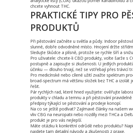
analytické listy (COA): ukážou poměr kanabinoidů a či
chcete vyhnout THC.
PRAKTICKÉ TIPY PRO P
PRODUKTŮ
Při pěstování začněte u světla a půdy. Indoor pěstován
slunné, dobře odvodněné místo. Hnojení držte střídm
Sledujte škůdce a plísně, protože se rychle šíří a snižu
Pro uživatele: chcete-li CBD produkty, volte šarže 
postupně a zapisujte si zkušenosti. U jedlých produ
účinku — dlouho trvají, než se vstřebají přes trávicí tr
Pro medicínské nebo cílené užití zvažte spektrum pro
broad-spectrum má většinu složek bez THC a izolát j
řešit.
Pár rychlých rad, které hned využijete: ověřujte labo
produkty v chladu a temnu a při pěstování pravidelně
předpisy týkající se pěstování a prodeje konopí.
Na co se ještě podívat? Zajímavé články na našem we
vliv CBG na neuropatii nebo rozdíly mezi THCa a Del
produkt je pro vás nejlepší.
Máte otázku k konkrétní odrůdě nebo produktu? Napi
najdete tam detailní návody a zkušenosti z praxe.