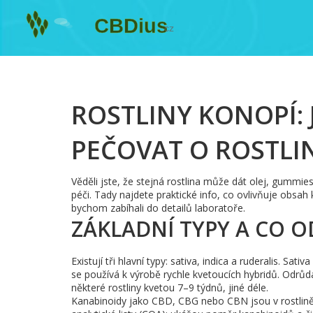
ROSTLINY KONOPÍ:
PEČOVAT O ROSTLI
Věděli jste, že stejná rostlina může dát olej, gummies
péči. Tady najdete praktické info, co ovlivňuje obsah 
bychom zabíhali do detailů laboratoře.
ZÁKLADNÍ TYPY A CO O
Existují tři hlavní typy: sativa, indica a ruderalis. Sati
se používá k výrobě rychle kvetoucích hybridů. Odrůd
některé rostliny kvetou 7–9 týdnů, jiné déle.
Kanabinoidy jako CBD, CBG nebo CBN jsou v rostlině 