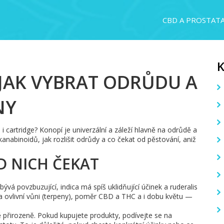
CBD A PROSTAT
 JAK VYBRAT ODRŮDU A
NY
 i cartridge? Konopí je univerzální a záleží hlavně na odrůdě a
kanabinoidů, jak rozlišit odrůdy a co čekat od pěstování, aniž
D NICH ČEKAT
va bývá povzbuzující, indica má spíš uklidňující účinek a ruderalis
a ovlivní vůni (terpeny), poměr CBD a THC a i dobu květu —
přirozeně. Pokud kupujete produkty, podívejte se na