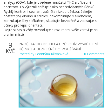
analýzy (COA), kde je uvedené množství THC a případné
nečistoty. To výrazně snižuje riziko nepředvídaných účinků.
Rychlý kontrolní seznam: začněte nízkou dávkou, čekejte
dostatečně dlouho u edibles, nekombinujte s alkoholem,
konzultujte léky s lékařem, skladujte bezpečně a zapisujte si
účinky pro lepší orientaci.
Dejte si čas a vždy rozhodujte s rozumem. Vaše zdraví je na
prvním místě.
9
PROČ H4CBD DISTILLÁT PŮSOBÍ? VYSVĚTLENÍ
ÚČINKŮ A BEZPEČNÉHO POUŽÍVÁNÍ
KVĚ
Posted by
Leontýna Křivánková
0 Comments