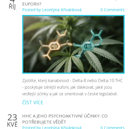
EUFORII?
ŘÍJ
Posted by
Leontýna Křivánková
0 Comments
Zjistěte, který kanabinoid - Delta‑8 nebo Delta‑10 THC
- poskytuje silnější euforii, jak dávkovat, jaké jsou
vedlejší účinky a jak se orientovat v české legislativě.
ČÍST VÍCE
23
HHC A JEHO PSYCHOAKTIVNÍ ÚČINKY: CO
POTŘEBUJETE VĚDĚT
KVĚ
Posted by
Leontýna Křivánková
0 Comments