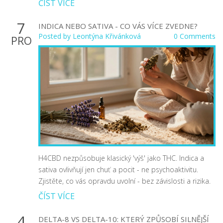
ČÍST VÍCE
7
INDICA NEBO SATIVA - CO VÁS VÍCE ZVEDNE?
Posted by
Leontýna Křivánková
0 Comments
PRO
H4CBD nezpůsobuje klasický 'výš' jako THC. Indica a
sativa ovlivňují jen chuť a pocit - ne psychoaktivitu.
Zjistěte, co vás opravdu uvolní - bez závislosti a rizika.
ČÍST VÍCE
4
DELTA-8 VS DELTA-10: KTERÝ ZPŮSOBÍ SILNĚJŠÍ