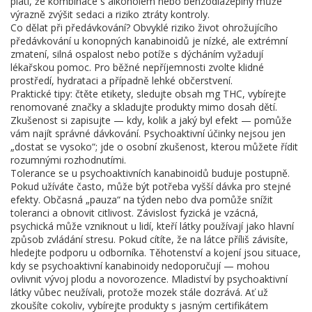
platí, že kombinace s alkoholem nebo benzodiazepiny může
výrazně zvýšit sedaci a riziko ztráty kontroly.
Co dělat při předávkování? Obvyklé riziko život ohrožujícího
předávkování u konopných kanabinoidů je nízké, ale extrémní
zmatení, silná ospalost nebo potíže s dýcháním vyžadují
lékařskou pomoc. Pro běžné nepříjemnosti zvolte klidné
prostředí, hydrataci a případně lehké občerstvení.
Praktické tipy: čtěte etikety, sledujte obsah mg THC, vybírejte
renomované značky a skladujte produkty mimo dosah dětí.
Zkušenost si zapisujte — kdy, kolik a jaký byl efekt — pomůže
vám najít správné dávkování. Psychoaktivní účinky nejsou jen
„dostat se vysoko“; jde o osobní zkušenost, kterou můžete řídit
rozumnými rozhodnutími.
Tolerance se u psychoaktivních kanabinoidů buduje postupně.
Pokud užíváte často, může být potřeba vyšší dávka pro stejné
efekty. Občasná „pauza“ na týden nebo dva pomůže snížit
toleranci a obnovit citlivost. Závislost fyzická je vzácná,
psychická může vzniknout u lidí, kteří látky používají jako hlavní
způsob zvládání stresu. Pokud cítíte, že na látce příliš závisíte,
hledejte podporu u odborníka. Těhotenství a kojení jsou situace,
kdy se psychoaktivní kanabinoidy nedoporučují — mohou
ovlivnit vývoj plodu a novorozence. Mladiství by psychoaktivní
látky vůbec neužívali, protože mozek stále dozrává. Ať už
zkoušíte cokoliv, vybírejte produkty s jasným certifikátem