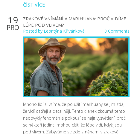
ČÍST VÍCE
19
ZRAKOVÉ VNÍMÁNÍ A MARIHUANA: PROČ VIDÍME
LÉPE POD VLIVEM?
PRO
Posted by
Leontýna Křivánková
0 Comments
Mnoho lidí si všímá, že po užití marihuany se jim zdá,
že vidí ostřeji a detailněji. Tento článek zkoumá tento
neobvyklý fenomén a pokouší se najít vysvětlení, proč
se někteří jedinci mohou cítit, že lépe vidí, když jsou
pod vlivem. Zabýváme se zde změnami v zrakové