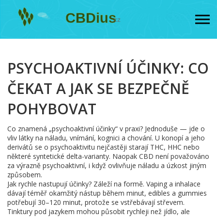
PSYCHOAKTIVNÍ ÚČINKY: CO
ČEKAT A JAK SE BEZPEČNĚ
POHYBOVAT
Co znamená „psychoaktivní účinky“ v praxi? Jednoduše — jde o
vliv látky na náladu, vnímání, kognici a chování. U konopí a jeho
derivátů se o psychoaktivitu nejčastěji starají THC, HHC nebo
některé syntetické delta-varianty. Naopak CBD není považováno
za výrazně psychoaktivní, i když ovlivňuje náladu a úzkost jiným
způsobem.
Jak rychle nastupují účinky? Záleží na formě. Vaping a inhalace
dávají téměř okamžitý nástup během minut, edibles a gummies
potřebují 30–120 minut, protože se vstřebávají střevem.
Tinktury pod jazykem mohou působit rychleji než jídlo, ale