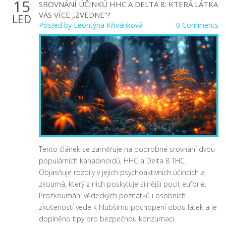
15
SROVNÁNÍ ÚČINKŮ HHC A DELTA 8: KTERÁ LÁTKA
VÁS VÍCE „ZVEDNE“?
LED
Posted by
Leontýna Křivánková
0 Comments
Tento článek se zaměřuje na podrobné srovnání dvou
populárních kanabinoidů, HHC a Delta 8 THC.
Objasňuje rozdíly v jejich psychoaktivních účincích a
zkoumá, který z nich poskytuje silnější pocit euforie.
Prozkoumání vědeckých poznatků i osobních
zkušeností vede k hlubšímu pochopení obou látek a je
doplněno tipy pro bezpečnou konzumaci.