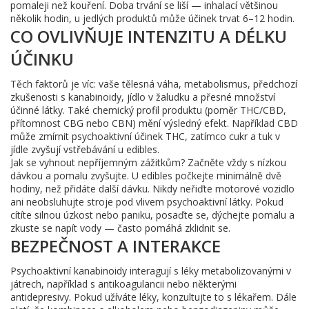
pomaleji než kouření. Doba trvání se liší — inhalací většinou
několik hodin, u jedlých produktů může účinek trvat 6–12 hodin.
CO OVLIVŇUJE INTENZITU A DÉLKU
ÚČINKU
Těch faktorů je víc: vaše tělesná váha, metabolismus, předchozí
zkušenosti s kanabinoidy, jídlo v žaludku a přesné množství
účinné látky. Také chemický profil produktu (poměr THC/CBD,
přítomnost CBG nebo CBN) mění výsledný efekt. Například CBD
může zmírnit psychoaktivní účinek THC, zatímco cukr a tuk v
jídle zvyšují vstřebávání u edibles.
Jak se vyhnout nepříjemným zážitkům? Začněte vždy s nízkou
dávkou a pomalu zvyšujte. U edibles počkejte minimálně dvě
hodiny, než přidáte další dávku. Nikdy neřiďte motorové vozidlo
ani neobsluhujte stroje pod vlivem psychoaktivní látky. Pokud
cítíte silnou úzkost nebo paniku, posaďte se, dýchejte pomalu a
zkuste se napít vody — často pomáhá zklidnit se.
BEZPEČNOST A INTERAKCE
Psychoaktivní kanabinoidy interagují s léky metabolizovanými v
játrech, například s antikoagulancii nebo některými
antidepresivy. Pokud užíváte léky, konzultujte to s lékařem. Dále