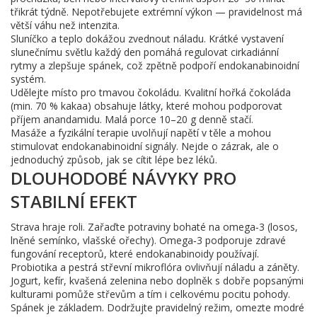
třikrát týdně. Nepotřebujete extrémní výkon — pravidelnost má
větší váhu než intenzita.
Sluníčko a teplo dokážou zvednout náladu. Krátké vystavení
slunečnímu světlu každý den pomáhá regulovat cirkadiánní
rytmy a zlepšuje spánek, což zpětně podpoří endokanabinoidní
systém.
Udělejte místo pro tmavou čokoládu. Kvalitní hořká čokoláda
(min. 70 % kakaa) obsahuje látky, které mohou podporovat
příjem anandamidu. Malá porce 10–20 g denně stačí.
Masáže a fyzikální terapie uvolňují napětí v těle a mohou
stimulovat endokanabinoidní signály. Nejde o zázrak, ale o
jednoduchý způsob, jak se cítit lépe bez léků.
DLOUHODOBÉ NÁVYKY PRO
STABILNÍ EFEKT
Strava hraje roli. Zařaďte potraviny bohaté na omega‑3 (losos,
lněné semínko, vlašské ořechy). Omega‑3 podporuje zdravé
fungování receptorů, které endokanabinoidy používají.
Probiotika a pestrá střevní mikroflóra ovlivňují náladu a záněty.
Jogurt, kefír, kvašená zelenina nebo doplněk s dobře popsanými
kulturami pomůže střevům a tím i celkovému pocitu pohody.
Spánek je základem. Dodržujte pravidelný režim, omezte modré