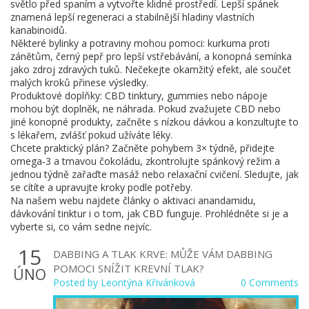
světlo před spaním a vytvořte klidné prostředí. Lepší spánek
znamená lepší regeneraci a stabilnější hladiny vlastních
kanabinoidů.
Některé bylinky a potraviny mohou pomoci: kurkuma proti
zánětům, černý pepř pro lepší vstřebávání, a konopná semínka
jako zdroj zdravých tuků. Nečekejte okamžitý efekt, ale součet
malých kroků přinese výsledky.
Produktové doplňky: CBD tinktury, gummies nebo nápoje
mohou být doplněk, ne náhrada. Pokud zvažujete CBD nebo
jiné konopné produkty, začněte s nízkou dávkou a konzultujte to
s lékařem, zvlášť pokud užíváte léky.
Chcete praktický plán? Začněte pohybem 3× týdně, přidejte
omega‑3 a tmavou čokoládu, zkontrolujte spánkový režim a
jednou týdně zařaďte masáž nebo relaxační cvičení. Sledujte, jak
se cítíte a upravujte kroky podle potřeby.
Na našem webu najdete články o aktivaci anandamidu,
dávkování tinktur i o tom, jak CBD funguje. Prohlédněte si je a
vyberte si, co vám sedne nejvíc.
15
DABBING A TLAK KRVE: MŮŽE VÁM DABBING
POMOCI SNÍŽIT KREVNÍ TLAK?
ÚNO
Posted by
Leontýna Křivánková
0 Comments