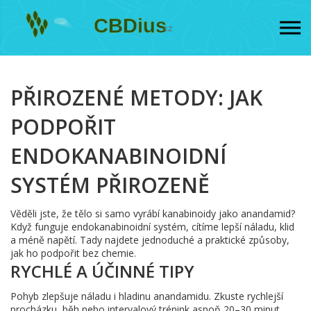
PŘIROZENÉ METODY: JAK
PODPOŘIT
ENDOKANABINOIDNÍ
SYSTÉM PŘIROZENĚ
Věděli jste, že tělo si samo vyrábí kanabinoidy jako anandamid?
Když funguje endokanabinoidní systém, cítíme lepší náladu, klid
a méně napětí. Tady najdete jednoduché a praktické způsoby,
jak ho podpořit bez chemie.
RYCHLÉ A ÚČINNÉ TIPY
Pohyb zlepšuje náladu i hladinu anandamidu. Zkuste rychlejší
procházku, běh nebo intervalový trénink aspoň 20–30 minut