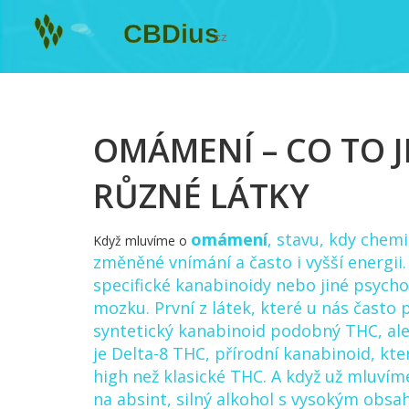
OMÁMENÍ – CO TO J
RŮZNÉ LÁTKY
omámení
,
stavu, kdy chemi
Když mluvíme o
změněné vnímání a často i vyšší energii
specifické kanabinoidy nebo jiné psycho
mozku. První z látek, které u nás často 
syntetický kanabinoid podobný THC, ale
je
Delta-8 THC
,
přírodní kanabinoid, kte
high než klasické THC
. A když už mluví
na
absint
,
silný alkohol s vysokým obsa