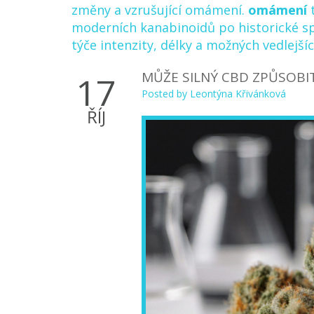
změny a vzrušující omámení
.
omámení
t
moderních kanabinoidů po historické spir
týče intenzity, délky a možných vedlejší
MŮŽE SILNÝ CBD ZPŮSOBI
17
Posted by
Leontýna Křivánková
ŘÍJ