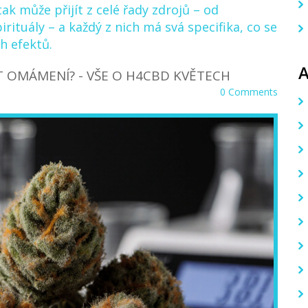
ak může přijít z celé řady zdrojů – od
ituály – a každý z nich má svá specifika, co se
ch efektů.
T OMÁMENÍ? - VŠE O H4CBD KVĚTECH
0 Comments