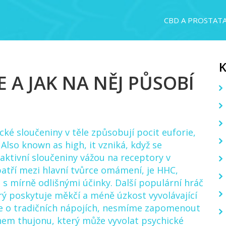
CBD A PROSTAT
E A JAK NA NĚJ PŮSOBÍ
cké sloučeniny v těle způsobují pocit euforie,
. Also known as
high
, it vzniká, když se
aktivní sloučeniny vážou na receptory v
patří mezi hlavní tvůrce omámení, je
HHC
,
 s mírně odlišnými účinky
. Další populární hráč
rý poskytuje měkčí a méně úzkost vyvolávající
me o tradičních nápojích, nesmíme zapomenout
hem thujonu, který může vyvolat psychické