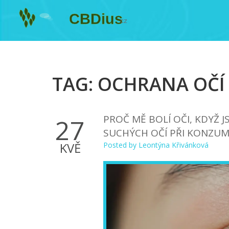
TAG: OCHRANA OČÍ
PROČ MĚ BOLÍ OČI, KDYŽ J
27
SUCHÝCH OČÍ PŘI KONZUM
KVĚ
Posted by
Leontýna Křivánková