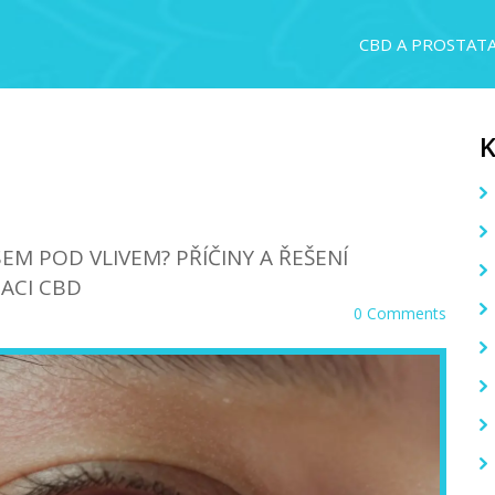
CBD A PROSTAT
SEM POD VLIVEM? PŘÍČINY A ŘEŠENÍ
ACI CBD
0 Comments