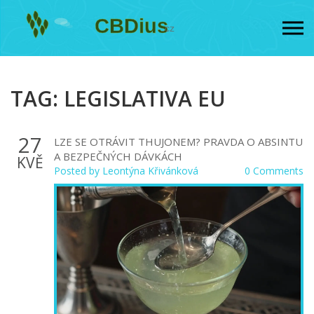
TAG: LEGISLATIVA EU
27
LZE SE OTRÁVIT THUJONEM? PRAVDA O ABSINTU
A BEZPEČNÝCH DÁVKÁCH
KVĚ
Posted by
Leontýna Křivánková
0 Comments