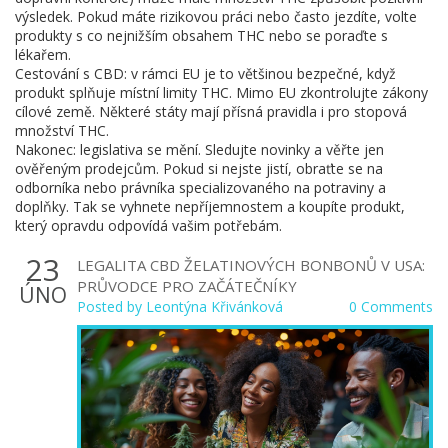
výsledek. Pokud máte rizikovou práci nebo často jezdíte, volte
produkty s co nejnižším obsahem THC nebo se poraďte s
lékařem.
Cestování s CBD: v rámci EU je to většinou bezpečné, když
produkt splňuje místní limity THC. Mimo EU zkontrolujte zákony
cílové země. Některé státy mají přísná pravidla i pro stopová
množství THC.
Nakonec: legislativa se mění. Sledujte novinky a věřte jen
ověřeným prodejcům. Pokud si nejste jistí, obraťte se na
odborníka nebo právníka specializovaného na potraviny a
doplňky. Tak se vyhnete nepříjemnostem a koupíte produkt,
který opravdu odpovídá vašim potřebám.
23
LEGALITA CBD ŽELATINOVÝCH BONBONŮ V USA:
PRŮVODCE PRO ZAČÁTEČNÍKY
ÚNO
Posted by
Leontýna Křivánková
0 Comments