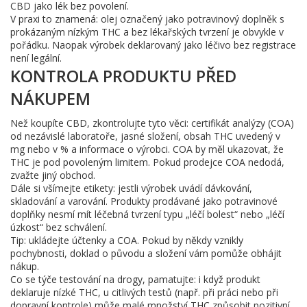
CBD jako lék bez povolení.
V praxi to znamená: olej označený jako potravinový doplněk s
prokázaným nízkým THC a bez lékařských tvrzení je obvykle v
pořádku. Naopak výrobek deklarovaný jako léčivo bez registrace
není legální.
KONTROLA PRODUKTU PŘED
NÁKUPEM
Než koupíte CBD, zkontrolujte tyto věci: certifikát analýzy (COA)
od nezávislé laboratoře, jasné složení, obsah THC uvedený v
mg nebo v % a informace o výrobci. COA by měl ukazovat, že
THC je pod povoleným limitem. Pokud prodejce COA nedodá,
zvažte jiný obchod.
Dále si všímejte etikety: jestli výrobek uvádí dávkování,
skladování a varování. Produkty prodávané jako potravinové
doplňky nesmí mít léčebná tvrzení typu „léčí bolest“ nebo „léčí
úzkost“ bez schválení.
Tip: ukládejte účtenky a COA. Pokud by někdy vznikly
pochybnosti, doklad o původu a složení vám pomůže obhájit
nákup.
Co se týče testování na drogy, pamatujte: i když produkt
deklaruje nízké THC, u citlivých testů (např. při práci nebo při
dopravní kontrole) může malé množství THC způsobit pozitivní