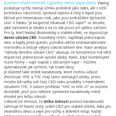
pomocí elektronické cigarety nebo vape pera
. Vaping
poskytuje rychlý nástup účinku podobně jako dabs, ale s nižší
technickou náročností. Správná teplota a čistý e-liquid jsou
klíčové pro minimalizaci rizik, jako jsou podráždění dýchacích
cest. V článku "Je bezpečné inhalovat CBD vape?" se dozvíte,
jaké nastavení je ideální a na co dát pozor při výběru zařízení.
Pro ty, kteří hledají dlouhodobý a stabilní efekt, se doporučuje
denní užívání CBD
. Pravidelný režim, například jedna kapsle
ráno a kapky před spaním, pomáhá udržet endokanabinoidní
rovnováhu a snižuje výkyvy úzkosti během dne. Naše analýza
"Výhody denního užívání CBD" ukazuje, že konzistence má větší
dopad než jednorázové vysoké dávky. Navíc, když kombinujete
různé formy – např. kapsle s občasným vape – můžete
optimalizovat jak rychlost, tak trvání úlevy.
Je důležité také zmínit kanabinoidy, které mohou úzkost
zhoršovat. HHC a THC mají často stimulující účinky, proto
mnoho lidí raději volí čistý CBD nebo produkty s minimálním
obsahem THC. V našem přehledu "HHC vs HHC‑O" se můžete
dozvědět, proč jsou některé syntetické kanabinoidy méně
vhodné pro léčbu úzkosti.
Celkově lze shrnout, že
léčba úzkosti
pomocí kanabinoidů
zahrnuje tři hlavní cesty: orální CBD pro stabilní účinek, dabs pro
okamžitou úlevu a vape pro rychlý a diskrétní vstup. Každý