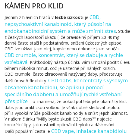
KÁMEN PRO KLID
CBD
,
Jedním z hlavních hráčů v
léčbě úzkosti
je
nepsychoaktivní kanabinoid, který působí na
endokanabinoidní systém a může zmírnit stres
. Studie
z českých laboratoří ukazují, že pravidelný příjem 20‑40 mg
denně často stačí k podstatnému snížení úzkostných epizod.
CBD lze užívat jako olej, kapsle nebo dokonce jako součást
CBD crumble
,
koncentrát, který se dabuje a rychle
vstřebává
. Krátkodobý nástup účinku vám umožní pocítit úlevu
během několika minut, což je užitečné při náhlých krizích.
CBD crumble, často zkracovaně nazývaný daby, představuje
CBD dabs
,
koncentráty s vysokým
další úroveň flexibility.
obsahem kanabidiolu, se aplikují pomocí
speciálního dabberu a umožňují rychlé vstřebání
přes plíce
. To znamená, že pokud potřebujete okamžitý klid,
dabs jsou praktickou volbou. Je však dobré sledovat teplotu –
příliš vysoká může poškodit kanabinoidy a snížit jejich účinnost.
V našem článku "Měly byste zkusit CBD dabs?" najdete
konkrétní tipy, jak nastavit optimální teplotu a dávkování.
CBD vape
,
inhalace kanabidiolu
Další populární cesta je