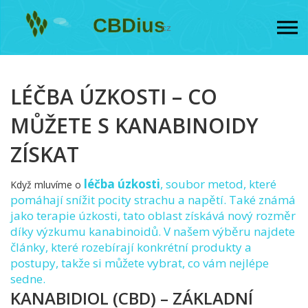
LÉČBA ÚZKOSTI – CO
MŮŽETE S KANABINOIDY
ZÍSKAT
léčba úzkosti
,
soubor metod, které
Když mluvíme o
pomáhají snížit pocity strachu a napětí
. Také známá
jako
terapie úzkosti
, tato oblast získává nový rozměr
díky výzkumu kanabinoidů. V našem výběru najdete
články, které rozebírají konkrétní produkty a
postupy, takže si můžete vybrat, co vám nejlépe
sedne.
KANABIDIOL (CBD) – ZÁKLADNÍ