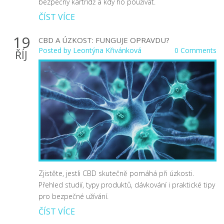
bezpečný kartridž a kdy ho používat.
ČÍST VÍCE
19
CBD A ÚZKOST: FUNGUJE OPRAVDU?
Posted by
Leontýna Křivánková
0 Comments
ŘÍJ
Zjistěte, jestli CBD skutečně pomáhá při úzkosti.
Přehled studií, typy produktů, dávkování i praktické tipy
pro bezpečné užívání.
ČÍST VÍCE