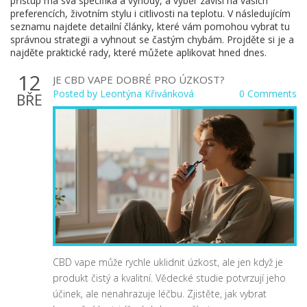
přístup má svá specifika a výhody, a výběr závisí na vašich
preferencích, životním stylu i citlivosti na teplotu. V následujícím
seznamu najdete detailní články, které vám pomohou vybrat tu
správnou strategii a vyhnout se častým chybám. Projděte si je a
najděte praktické rady, které můžete aplikovat hned dnes.
12
JE CBD VAPE DOBRÉ PRO ÚZKOST?
Posted by
Leontýna Křivánková
0 Comments
BŘE
CBD vape může rychle uklidnit úzkost, ale jen když je
produkt čistý a kvalitní. Vědecké studie potvrzují jeho
účinek, ale nenahrazuje léčbu. Zjistěte, jak vybrat