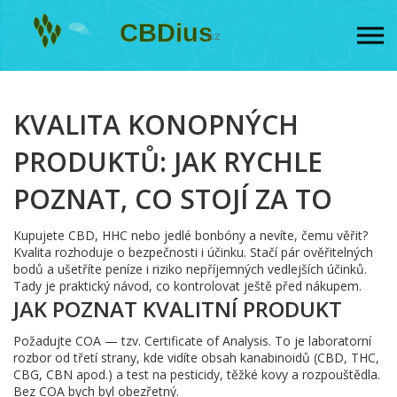
KVALITA KONOPNÝCH
PRODUKTŮ: JAK RYCHLE
POZNAT, CO STOJÍ ZA TO
Kupujete CBD, HHC nebo jedlé bonbóny a nevíte, čemu věřit?
Kvalita rozhoduje o bezpečnosti i účinku. Stačí pár ověřitelných
bodů a ušetříte peníze i riziko nepříjemných vedlejších účinků.
Tady je praktický návod, co kontrolovat ještě před nákupem.
JAK POZNAT KVALITNÍ PRODUKT
Požadujte COA — tzv. Certificate of Analysis. To je laboratorní
rozbor od třetí strany, kde vidíte obsah kanabinoidů (CBD, THC,
CBG, CBN apod.) a test na pesticidy, těžké kovy a rozpouštědla.
Bez COA bych byl obezřetný.