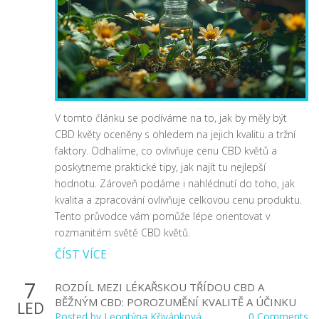
V tomto článku se podíváme na to, jak by měly být
CBD květy oceněny s ohledem na jejich kvalitu a tržní
faktory. Odhalíme, co ovlivňuje cenu CBD květů a
poskytneme praktické tipy, jak najít tu nejlepší
hodnotu. Zároveň podáme i nahlédnutí do toho, jak
kvalita a zpracování ovlivňuje celkovou cenu produktu.
Tento průvodce vám pomůže lépe orientovat v
rozmanitém světě CBD květů.
ČÍST VÍCE
7
ROZDÍL MEZI LÉKAŘSKOU TŘÍDOU CBD A
BĚŽNÝM CBD: POROZUMĚNÍ KVALITĚ A ÚČINKU
LED
Posted by
Leontýna Křivánková
0 Comments