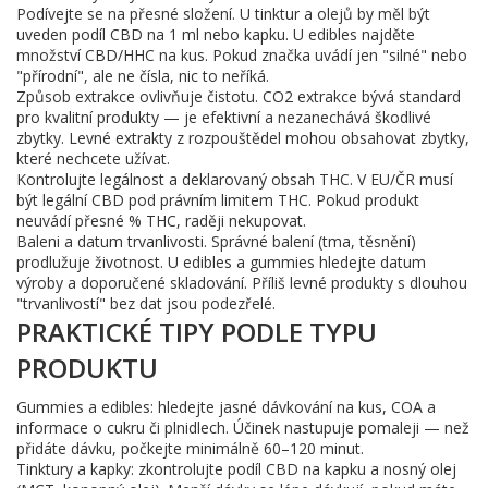
Podívejte se na přesné složení. U tinktur a olejů by měl být
uveden podíl CBD na 1 ml nebo kapku. U edibles najděte
množství CBD/HHC na kus. Pokud značka uvádí jen "silné" nebo
"přírodní", ale ne čísla, nic to neříká.
Způsob extrakce ovlivňuje čistotu. CO2 extrakce bývá standard
pro kvalitní produkty — je efektivní a nezanechává škodlivé
zbytky. Levné extrakty z rozpouštědel mohou obsahovat zbytky,
které nechcete užívat.
Kontrolujte legálnost a deklarovaný obsah THC. V EU/ČR musí
být legální CBD pod právním limitem THC. Pokud produkt
neuvádí přesné % THC, raději nekupovat.
Baleni a datum trvanlivosti. Správné balení (tma, těsnění)
prodlužuje životnost. U edibles a gummies hledejte datum
výroby a doporučené skladování. Příliš levné produkty s dlouhou
"trvanlivostí" bez dat jsou podezřelé.
PRAKTICKÉ TIPY PODLE TYPU
PRODUKTU
Gummies a edibles: hledejte jasné dávkování na kus, COA a
informace o cukru či plnidlech. Účinek nastupuje pomaleji — než
přidáte dávku, počkejte minimálně 60–120 minut.
Tinktury a kapky: zkontrolujte podíl CBD na kapku a nosný olej