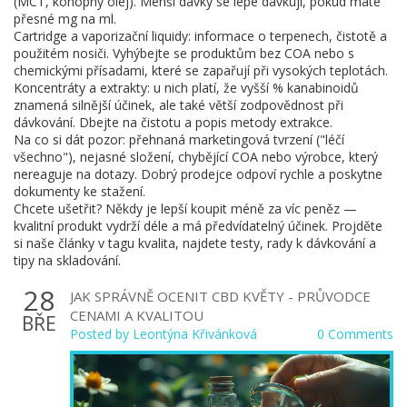
(MCT, konopný olej). Menší dávky se lépe dávkují, pokud máte
přesné mg na ml.
Cartridge a vaporizační liquidy: informace o terpenech, čistotě a
použitém nosiči. Vyhýbejte se produktům bez COA nebo s
chemickými přísadami, které se zapařují při vysokých teplotách.
Koncentráty a extrakty: u nich platí, že vyšší % kanabinoidů
znamená silnější účinek, ale také větší zodpovědnost při
dávkování. Dbejte na čistotu a popis metody extrakce.
Na co si dát pozor: přehnaná marketingová tvrzení ("léčí
všechno"), nejasné složení, chybějící COA nebo výrobce, který
nereaguje na dotazy. Dobrý prodejce odpoví rychle a poskytne
dokumenty ke stažení.
Chcete ušetřit? Někdy je lepší koupit méně za víc peněz —
kvalitní produkt vydrží déle a má předvídatelný účinek. Projděte
si naše články v tagu kvalita, najdete testy, rady k dávkování a
tipy na skladování.
28
JAK SPRÁVNĚ OCENIT CBD KVĚTY - PRŮVODCE
CENAMI A KVALITOU
BŘE
Posted by
Leontýna Křivánková
0 Comments