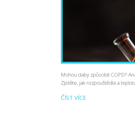
Mohou daby způsobit COPD? Analý
Zjistěte, jak rozpouštědla a teplot
ČÍST VÍCE