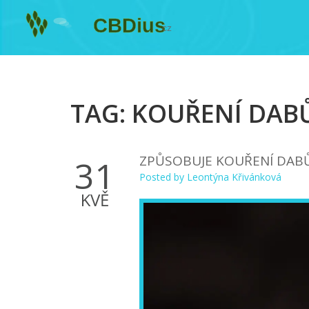
TAG: KOUŘENÍ DAB
ZPŮSOBUJE KOUŘENÍ DABŮ 
31
Posted by
Leontýna Křivánková
KVĚ