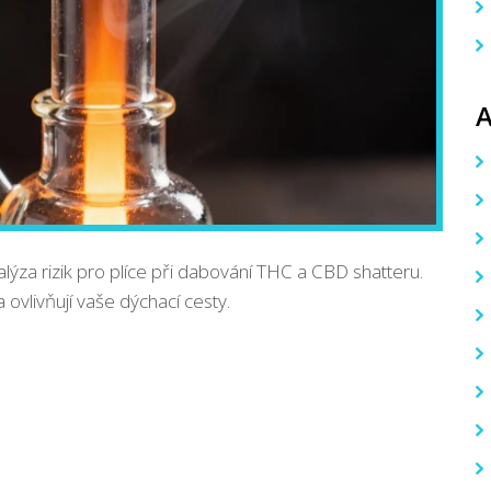
za rizik pro plíce při dabování THC a CBD shatteru.
a ovlivňují vaše dýchací cesty.