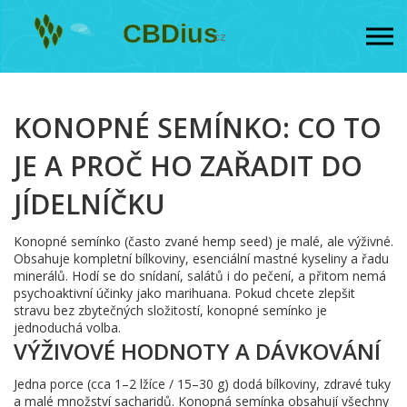
KONOPNÉ SEMÍNKO: CO TO
JE A PROČ HO ZAŘADIT DO
JÍDELNÍČKU
Konopné semínko (často zvané hemp seed) je malé, ale výživné.
Obsahuje kompletní bílkoviny, esenciální mastné kyseliny a řadu
minerálů. Hodí se do snídaní, salátů i do pečení, a přitom nemá
psychoaktivní účinky jako marihuana. Pokud chcete zlepšit
stravu bez zbytečných složitostí, konopné semínko je
jednoduchá volba.
VÝŽIVOVÉ HODNOTY A DÁVKOVÁNÍ
Jedna porce (cca 1–2 lžíce / 15–30 g) dodá bílkoviny, zdravé tuky
a malé množství sacharidů. Konopná semínka obsahují všechny