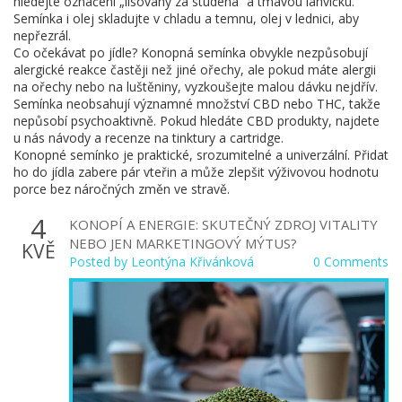
hledejte označení „lisovaný za studena“ a tmavou lahvičku.
Semínka i olej skladujte v chladu a temnu, olej v lednici, aby
nepřezrál.
Co očekávat po jídle? Konopná semínka obvykle nezpůsobují
alergické reakce častěji než jiné ořechy, ale pokud máte alergii
na ořechy nebo na luštěniny, vyzkoušejte malou dávku nejdřív.
Semínka neobsahují významné množství CBD nebo THC, takže
nepůsobí psychoaktivně. Pokud hledáte CBD produkty, najdete
u nás návody a recenze na tinktury a cartridge.
Konopné semínko je praktické, srozumitelné a univerzální. Přidat
ho do jídla zabere pár vteřin a může zlepšit výživovou hodnotu
porce bez náročných změn ve stravě.
4
KONOPÍ A ENERGIE: SKUTEČNÝ ZDROJ VITALITY
NEBO JEN MARKETINGOVÝ MÝTUS?
KVĚ
Posted by
Leontýna Křivánková
0 Comments