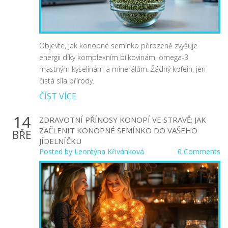
Objevte, jak konopné semínko přirozeně zvyšuje
energii díky komplexním bílkovinám, omega-3
mastným kyselinám a minerálům. Žádný kofein, jen
čistá síla přírody.
ČÍST VÍCE
14
ZDRAVOTNÍ PŘÍNOSY KONOPÍ VE STRAVĚ: JAK
ZAČLENIT KONOPNÉ SEMÍNKO DO VAŠEHO
BŘE
JÍDELNÍČKU
Posted by
Leontýna Křivánková
0 Comments