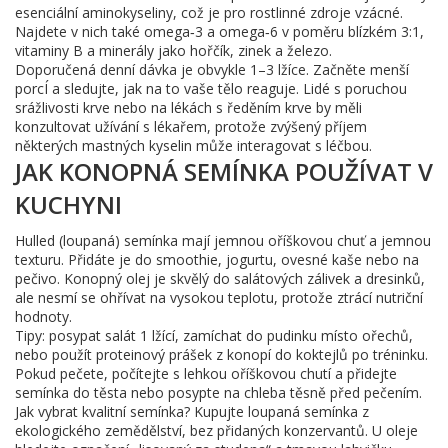
esenciální aminokyseliny, což je pro rostlinné zdroje vzácné.
Najdete v nich také omega‑3 a omega‑6 v poměru blízkém 3:1,
vitaminy B a minerály jako hořčík, zinek a železo.
Doporučená denní dávka je obvykle 1–3 lžíce. Začněte menší
porcÍ a sledujte, jak na to vaše tělo reaguje. Lidé s poruchou
srážlivosti krve nebo na lékách s ředěním krve by měli
konzultovat užívání s lékařem, protože zvýšený příjem
některých mastných kyselin může interagovat s léčbou.
JAK KONOPNÁ SEMÍNKA POUŽÍVAT V
KUCHYNI
Hulled (loupaná) semínka mají jemnou oříškovou chuť a jemnou
texturu. Přidáte je do smoothie, jogurtu, ovesné kaše nebo na
pečivo. Konopný olej je skvělý do salátových zálivek a dresinků,
ale nesmí se ohřívat na vysokou teplotu, protože ztrácí nutriční
hodnoty.
Tipy: posypat salát 1 lžící, zamíchat do pudinku místo ořechů,
nebo použít proteinový prášek z konopí do koktejlů po tréninku.
Pokud pečete, počítejte s lehkou oříškovou chutí a přidejte
semínka do těsta nebo posypte na chleba těsně před pečením.
Jak vybrat kvalitní semínka? Kupujte loupaná semínka z
ekologického zemědělství, bez přidaných konzervantů. U oleje