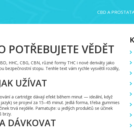
CBD A PROSTAT
O POTŘEBUJETE VĚDĚT
CBD, HHC, CBG, CBN, různé formy THC i nové deriváty jako
nou bezpečnostní stopu. Tenhle text vám rychle vysvětlí rozdíly,
JAK UŽÍVAT
ování a cartridge dávají efekt během minut — ideální, když
od jazyk) se projeví za 15–45 minut. Jedlá forma, třeba gummies
inek trvá nejdéle. Pamatujte: u jedlých produktů se účinek
š brzy.
 A DÁVKOVAT