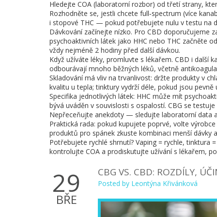
Hledejte COA (laboratorní rozbor) od třetí strany, k
Rozhodněte se, jestli chcete full‑spectrum (více kan
i stopové THC — pokud potřebujete nulu v testu na d
Dávkování začínejte nízko. Pro CBD doporučujeme zač
psychoaktivních látek jako HHC nebo THC začněte od
vždy nejméně 2 hodiny před další dávkou.
Když užíváte léky, promluvte s lékařem. CBD i další k
odbourávají mnoho běžných léků, včetně antikoagulan
Skladování má vliv na trvanlivost: držte produkty v 
kvalitu u tepla; tinktury vydrží déle, pokud jsou pev
Specifika jednotlivých látek: HHC může mít psychoakt
bývá uváděn v souvislosti s ospalostí. CBG se testuje
Nepřeceňujte anekdoty — sledujte laboratorní data 
Praktická rada: pokud kupujete poprvé, volte výrobce
produktů pro spánek zkuste kombinaci menší dávky a 
Potřebujete rychlé shrnutí? Vaping = rychle, tinktura 
kontrolujte COA a prodiskutujte užívání s lékařem, po
CBG VS. CBD: ROZDÍLY, ÚČI
29
Posted by
Leontýna Křivánková
BŘE