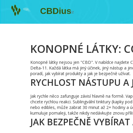
KONOPNÉ LÁTKY: C
Konopné látky nejsou jen "CBD". V nabídce najdete 
Delta‑11. Každá látka má jiný účinek, jiný nástup a ji
poradí, jak vybírat produkty a jak je bezpečně užívat.
RYCHLOST NÁSTUPU A 
Jak rychle něco zafunguje závisí hlavně na formě. Vap
chcete rychlou reakci. Sublingvální tinktury (kapky p
nebo edibles, může zabrat 30 minut až 2+ hodiny a úč
kumuluje pomaleji, takže nikdy nedávkujte znovu příli
JAK BEZPEČNĚ VYBÍRAT