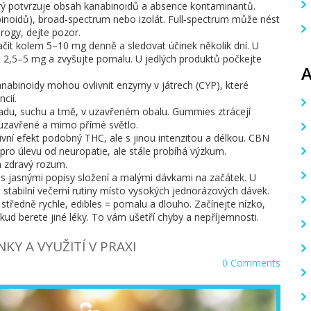
terý potvrzuje obsah kanabinoidů a absence kontaminantů.
abinoidů), broad‑spectrum nebo izolát. Full‑spectrum může nést
rogy, dejte pozor.
ít kolem 5–10 mg denně a sledovat účinek několik dní. U
 2,5–5 mg a zvyšujte pomalu. U jedlých produktů počkejte
anabinoidy mohou ovlivnit enzymy v játrech (CYP), které
cií.
chladu, suchu a tmě, v uzavřeném obalu. Gummies ztrácejí
ně uzavřené a mimo přímé světlo.
ivní efekt podobný THC, ale s jinou intenzitou a délkou. CBN
 pro úlevu od neuropatie, ale stále probíhá výzkum.
a zdravý rozum.
 s jasnými popisy složení a malými dávkami na začátek. U
stabilní večerní rutiny místo vysokých jednorázových dávek.
= středně rychle, edibles = pomalu a dlouho. Začínejte nízko,
kud berete jiné léky. To vám ušetří chyby a nepříjemnosti.
NKY A VYUŽITÍ V PRAXI
0 Comments