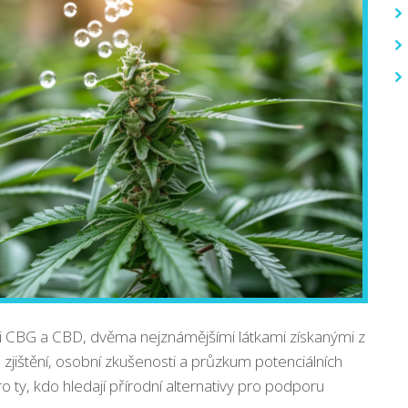
 CBG a CBD, dvěma nejznámějšími látkami získanými z
zjištění, osobní zkušenosti a průzkum potenciálních
o ty, kdo hledají přírodní alternativy pro podporu