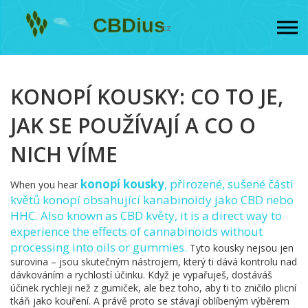
KONOPÍ KOUSKY: CO TO JE,
JAK SE POUŽÍVAJÍ A CO O
NICH VÍME
konopí kousky
,
přirozené, sušené části
When you hear
květů konopí obsahující kanabinoidy jako CBD nebo
HHC
. Also known as
CBD květy
, it is a direct way to
experience the effects of cannabinoids without
processing into oils or gummies.
Tyto kousky nejsou jen
surovina – jsou skutečným nástrojem, který ti dává kontrolu nad
dávkováním a rychlostí účinku. Když je vypařuješ, dostáváš
účinek rychleji než z gumiček, ale bez toho, aby ti to zničilo plicní
tkáň jako kouření. A právě proto se stávají oblíbeným výběrem