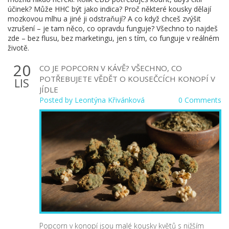
účinek? Může HHC být jako indica? Proč některé kousky dělají
mozkovou mlhu a jiné ji odstraňují? A co když chceš zvýšit
vzrušení – je tam něco, co opravdu funguje? Všechno to najdeš
zde – bez flusu, bez marketingu, jen s tím, co funguje v reálném
životě.
20
CO JE POPCORN V KÁVĚ? VŠECHNO, CO
POTŘEBUJETE VĚDĚT O KOUSEČCÍCH KONOPÍ V
LIS
JÍDLE
Posted by
Leontýna Křivánková
0 Comments
Popcorn v konopí jsou malé kousky květů s nižším