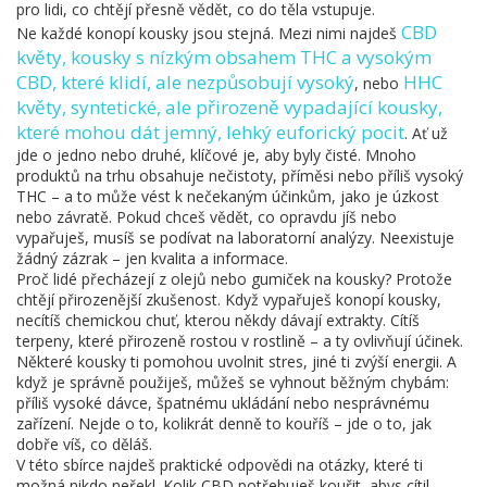
pro lidi, co chtějí přesně vědět, co do těla vstupuje.
CBD
Ne každé konopí kousky jsou stejná. Mezi nimi najdeš
květy
,
kousky s nízkým obsahem THC a vysokým
CBD, které klidí, ale nezpůsobují vysoký
HHC
, nebo
květy
,
syntetické, ale přirozeně vypadající kousky,
které mohou dát jemný, lehký euforický pocit
. Ať už
jde o jedno nebo druhé, klíčové je, aby byly čisté. Mnoho
produktů na trhu obsahuje nečistoty, příměsi nebo příliš vysoký
THC – a to může vést k nečekaným účinkům, jako je úzkost
nebo závratě. Pokud chceš vědět, co opravdu jíš nebo
vypařuješ, musíš se podívat na laboratorní analýzy. Neexistuje
žádný zázrak – jen kvalita a informace.
Proč lidé přecházejí z olejů nebo gumiček na kousky? Protože
chtějí přirozenější zkušenost. Když vypařuješ konopí kousky,
necítíš chemickou chuť, kterou někdy dávají extrakty. Cítíš
terpeny, které přirozeně rostou v rostlině – a ty ovlivňují účinek.
Některé kousky ti pomohou uvolnit stres, jiné ti zvýší energii. A
když je správně použiješ, můžeš se vyhnout běžným chybám:
příliš vysoké dávce, špatnému ukládání nebo nesprávnému
zařízení. Nejde o to, kolikrát denně to kouříš – jde o to, jak
dobře víš, co děláš.
V této sbírce najdeš praktické odpovědi na otázky, které ti
možná nikdo neřekl. Kolik CBD potřebuješ kouřit, abys cítil