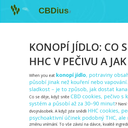
KONOPÍ JÍDLO: CO 
HHC V PEČIVU A JAK
konopí jídlo
,
potraviny obsah
When you eat
působí jinak než kouření nebo vapování
sladkost – je to způsob, jak dostat kana
CBD cookies
,
pečivo s 
Co se děje, když sníte
systém a působí až za 30–90 minut
? Není 
HHC cookies
,
pe
dvojnásobek. A když jste snědli
psychoaktivní účinek podobný THC, ale 
změnu vnímání. To vše závisí na dávce, kvalitě ingre