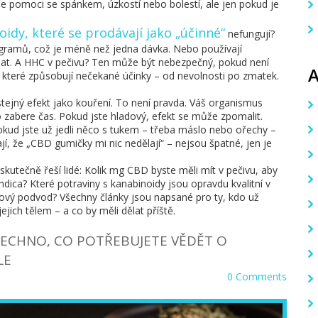
může pomoci se spánkem, úzkostí nebo bolestí, ale jen pokud je
noidy, které se prodávají jako „účinné“
nefungují?
ligramů, což je méně než jedna dávka. Nebo používají
řebat. A HHC v pečivu? Ten může být nebezpečný, pokud není
které způsobují nečekané účinky – od nevolnosti po zmatek.
tejný efekt jako kouření. To není pravda. Váš organismus
 zabere čas. Pokud jste hladový, efekt se může zpomalit.
pokud jste už jedli něco s tukem – třeba máslo nebo ořechy –
kají, že „CBD gumičky mi nic nedělají“ – nejsou špatné, jen je
skutečně řeší lidé: Kolik mg CBD byste měli mít v pečivu, aby
ica? Které potraviny s kanabinoidy jsou opravdu kvalitní v
gový podvod? Všechny články jsou napsané pro ty, kdo už
ejich tělem – a co by měli dělat příště.
ŠECHNO, CO POTŘEBUJETE VĚDĚT O
LE
0 Comments