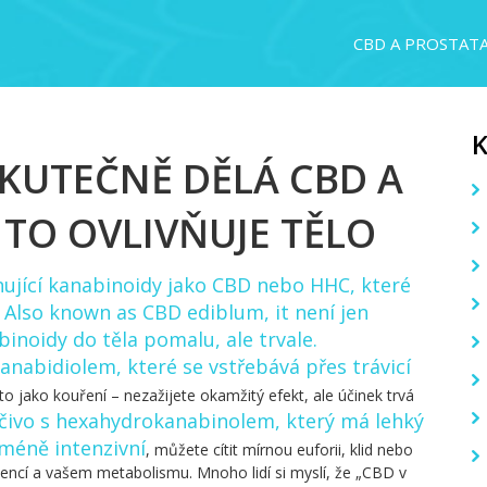
CBD A PROSTAT
SKUTEČNĚ DĚLÁ CBD A
 TO OVLIVŇUJE TĚLO
ující kanabinoidy jako CBD nebo HHC, které
. Also known as
CBD ediblum
, it
není jen
binoidy do těla pomalu, ale trvale
.
kanabidiolem, které se vstřebává přes trávicí
to jako kouření – nezažijete okamžitý efekt, ale účinek trvá
čivo s hexahydrokanabinolem, který má lehký
méně intenzivní
, můžete cítit mírnou euforii, klid nebo
diencí a vašem metabolismu. Mnoho lidí si myslí, že „CBD v