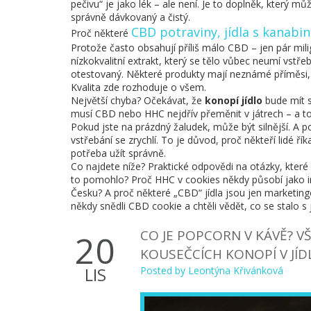
pečivu“ je jako lék – ale není. Je to doplněk, který 
správně dávkovaný a čistý.
CBD potraviny
,
jídla s kanabi
Proč některé
Protože často obsahují příliš málo CBD – jen pár mi
nízkokvalitní extrakt, který se tělo vůbec neumí vst
otestovaný. Některé produkty mají neznámé příměsi, 
Kvalita zde rozhoduje o všem.
Největší chyba? Očekávat, že
konopí jídlo
bude mít s
musí CBD nebo HHC nejdřív přeměnit v játrech – a to
Pokud jste na prázdný žaludek, může být silnější. A 
vstřebání se zrychlí. To je důvod, proč někteří lidé ří
potřeba užít správně.
Co najdete níže? Praktické odpovědi na otázky, které 
to pomohlo? Proč HHC v cookies někdy působí jako ind
Česku? A proč některé „CBD“ jídla jsou jen marketin
někdy snědli CBD cookie a chtěli vědět, co se stalo s j
CO JE POPCORN V KÁVĚ? V
20
KOUSEČCÍCH KONOPÍ V JÍD
LIS
Posted by
Leontýna Křivánková