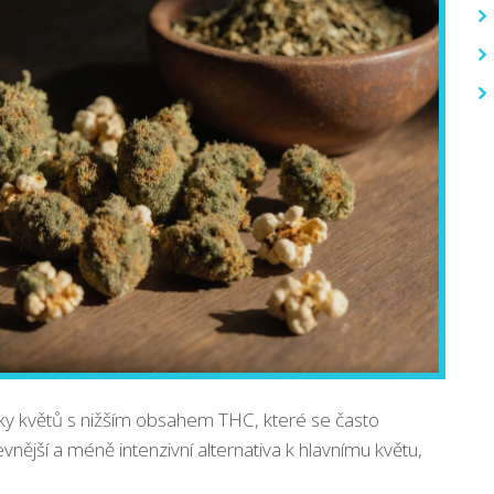
ky květů s nižším obsahem THC, které se často
 levnější a méně intenzivní alternativa k hlavnímu květu,