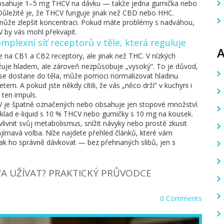
 obsahuje 1–5 mg THCV na dávku — takže jedna gumička nebo
Důležité je, že THCV funguje jinak než CBD nebo HHC.
 může zlepšit koncentraci. Pokud máte problémy s nadváhou,
V by vás mohl překvapit.
mplexní síť receptorů v těle, která reguluje
 na CB1 a CB2 receptory, ale jinak než THC. V nízkých
uje hladem, ale zároveň nezpůsobuje „vysoký“. To je důvod,
yž se dostane do těla, může pomoci normalizovat hladinu
tem. A pokud jste někdy cítili, že vás „něco drží“ v kuchyni i
ten impuls.
V je špatně označených nebo obsahuje jen stopové množství.
klad e-liquid s 10 % THCV nebo gumičky s 10 mg na kousek.
livnit svůj metabolismus, snížit návyky nebo prostě zkusit
ímavá volba. Níže najdete přehled článků, které vám
ak ho správně dávkovat — bez přehnaných slibů, jen s
/A UŽÍVAT? PRAKTICKÝ PRŮVODCE
0 Comments