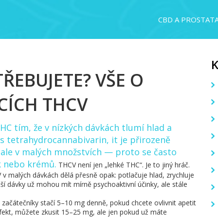
CBD A PROSTAT
ŘEBUJETE? VŠE O
CÍCH THCV
THC tím, že v nízkých dávkách tlumí hlad a
as
tetrahydrocannabivarin
, it je přirozeně
ale v malých množstvích — proto se často
ek nebo krémů.
THCV není jen „lehké THC“. Je to jiný hráč.
v malých dávkách dělá přesně opak: potlačuje hlad, zrychluje
í dávky už mohou mít mírně psychoaktivní účinky, ale stále
začátečníky stačí 5–10 mg denně, pokud chcete ovlivnit apetit
ekt, můžete zkusit 15–25 mg, ale jen pokud už máte