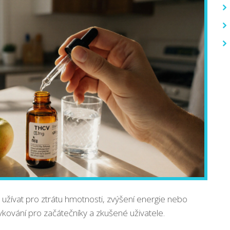
i užívat pro ztrátu hmotnosti, zvýšení energie nebo
ávkování pro začátečníky a zkušené uživatele.