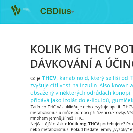
KOLIK MG THCV POT
DÁVKOVÁNÍ A ÚČIN
THCV
,
kanabinoid, který se liší od 
Co je
zvyšuje citlivost na inzulin
. Also known 
obsažený v některých odrůdách konopí, 
přidává jako izolát do e-liquidů, gumič
Zatímco THC vás uklidňuje nebo zvyšuje apetit, THCV 
metabolismus a může pomoci při řízení cukrovky. Větš
mnohem jemnější než THC.
Nejčastější otázka:
Kolik mg THCV
potřebujete? Pro 
nebo metabolismus. Pokud hledáte jemný „vysoký“ ef