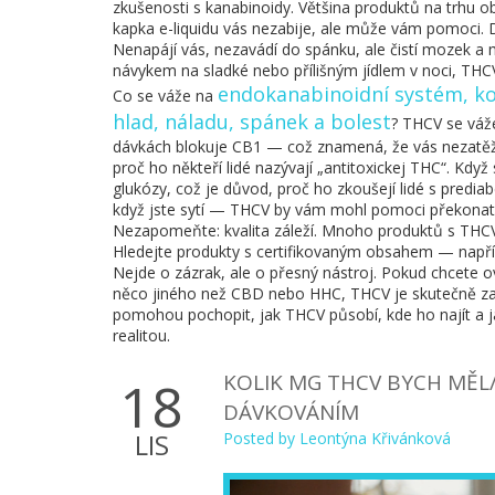
zkušenosti s kanabinoidy. Většina produktů na trhu
kapka e-liquidu vás nezabije, ale může vám pomoci. 
Nenapájí vás, nezavádí do spánku, ale čistí mozek a
návykem na sladké nebo přílišným jídlem v noci, THC
endokanabinoidní systém
,
ko
Co se váže na
hlad, náladu, spánek a bolest
? THCV se váže
dávkách blokuje CB1 — což znamená, že vás nezatěž
proč ho někteří lidé nazývají „antitoxickej THC“. Kd
glukózy, což je důvod, proč ho zkoušejí lidé s prediabe
když jste sytí — THCV by vám mohl pomoci překonat 
Nezapomeňte: kvalita záleží. Mnoho produktů s THC
Hledejte produkty s certifikovaným obsahem — napří
Nejde o zázrak, ale o přesný nástroj. Pokud chcete ov
něco jiného než CBD nebo HHC, THCV je skutečně zaj
pomohou pochopit, jak THCV působí, kde ho najít a j
realitou.
KOLIK MG THCV BYCH MĚL
18
DÁVKOVÁNÍM
LIS
Posted by
Leontýna Křivánková