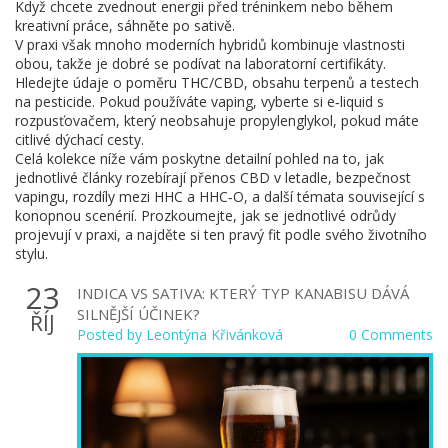
Když chcete zvednout energii před tréninkem nebo během
kreativní práce, sáhněte po sativě.
V praxi však mnoho moderních hybridů kombinuje vlastnosti
obou, takže je dobré se podívat na laboratorní certifikáty.
Hledejte údaje o poměru THC/CBD, obsahu terpenů a testech
na pesticide. Pokud používáte vaping, vyberte si e‑liquid s
rozpusťovačem, který neobsahuje propylenglykol, pokud máte
citlivé dýchací cesty.
Celá kolekce níže vám poskytne detailní pohled na to, jak
jednotlivé články rozebírají přenos CBD v letadle, bezpečnost
vapingu, rozdíly mezi HHC a HHC‑O, a další témata související s
konopnou scenérií. Prozkoumejte, jak se jednotlivé odrůdy
projevují v praxi, a najděte si ten pravý fit podle svého životního
stylu.
23
INDICA VS SATIVA: KTERÝ TYP KANABISU DÁVÁ
SILNĚJŠÍ ÚČINEK?
ŘÍJ
Posted by
Leontýna Křivánková
0 Comments