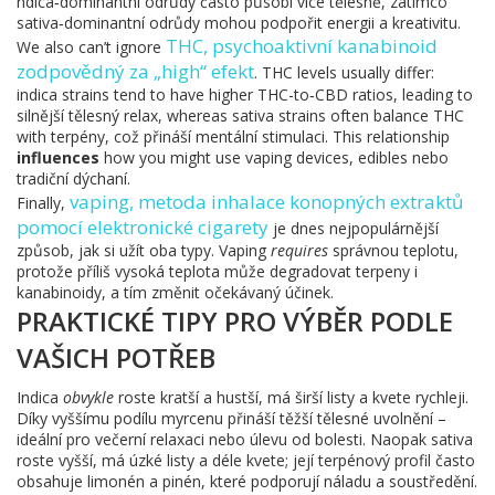
ndica‑dominantní odrůdy často působí více tělesně, zatímco
sativa‑dominantní odrůdy mohou podpořit energii a kreativitu.
THC
,
psychoaktivní kanabinoid
We also can’t ignore
zodpovědný za „high“ efekt
. THC levels usually differ:
indica strains tend to have higher THC-to‑CBD ratios, leading to
silnější tělesný relax, whereas sativa strains often balance THC
with terpény, což přináší mentální stimulaci. This relationship
influences
how you might use vaping devices, edibles nebo
tradiční dýchaní.
vaping
,
metoda inhalace konopných extraktů
Finally,
pomocí elektronické cigarety
je dnes nejpopulárnější
způsob, jak si užít oba typy. Vaping
requires
správnou teplotu,
protože příliš vysoká teplota může degradovat terpeny i
kanabinoidy, a tím změnit očekávaný účinek.
PRAKTICKÉ TIPY PRO VÝBĚR PODLE
VAŠICH POTŘEB
Indica
obvykle
roste kratší a hustší, má širší listy a kvete rychleji.
Díky vyššímu podílu myrcenu přináší těžší tělesné uvolnění –
ideální pro večerní relaxaci nebo úlevu od bolesti. Naopak sativa
roste vyšší, má úzké listy a déle kvete; její terpénový profil často
obsahuje limonén a pinén, které podporují náladu a soustředění.