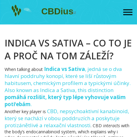
INDICA VS SATIVA – CO TO JE
A PROČ NA TOM ZÁLEŽÍ?
Indica vs Sativa
,
jedná se o dva
When talking about
hlavní poddruhy konopí, které se liší růstovým
habitusem, chemickým profilem a typickými účinky
.
Also known as
Indica a Sativa
, this distinction
pomáhá rozlišit, který typ lépe vyhovuje vašim
potřebám
.
CBD
,
nepsychoaktivní kanabinoid,
Another key player is
který se nachází v obou poddruzích a poskytuje
protizánětlivé a relaxační vlastnosti
. CBD
interacts
with
the body’s endocannabinoid system, which explains why i