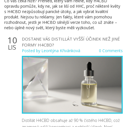
Co vás čeká níže? Přehled, který vám řekne, kdy H4CBD
opravdu pomůže, kdy ne, jak se liší od HHC, proč některé květy
s H4CBD nezpůsobují panické útoky, a jak vybrat kvalitní
produkt. Nejsou tu reklamy. Jen fakty, které vám pomohou
rozhodnout, jestli je H4CBD silnější verze toho, co už znáte –
nebo úplně nový svět, který byste měli vyzkoušet.
10
DOSTANE VÁS DISTILLÁT VYŠŠÍ ÚČINEK NEŽ JINÉ
FORMY H4CBD?
LIS
Posted by
Leontýna Křivánková
0 Comments
Distillát H4CBD obsahuje až 90 % čistého H4CBD, což
znamená vyšší koncentraci a rychlejší účinek. Není