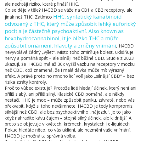
ale nechtějí riziko, které přináší HHC.
Co se děje v těle? H4CBD se váže na CB1 a CB2 receptory, ale
HHC
,
syntetický kanabinoid
jinak než THC. Zatímco
odvozený z THC, který může způsobit lehký euforický
pocit a je částečně psychoaktivní
. Also known as
hexahydrocannabinol
, it je blízko THC a může
způsobit omámení, hlavoty a změny vnímání
, H4CBD
nevyvolává žádný „výlet“. Místo toho zmírňuje bolest, uklidňuje
nervy a pomáhá spát – ale silněji než běžné CBD. Studie z 2023
ukazují, že H4CBD má až 30x vyšší vazbu na receptory v mozku
než CBD, což znamená, že i malá dávka může mít výrazný
efekt. A právě proto ho mnoho lidí volí jako „silnější CBD“ – bez
rizika ztráty kontroly.
Proč to vůbec existuje? Protože lidé hledají účinek, který není ani
příliš slabý, ani příliš silný. Klasické CBD pomáhá, ale někdy
nestačí. HHC je moc – může způsobit paniku, závratě, nebo vás
překvapit, když si toho nevšimnete. H4CBD je tedy kompromis:
silnější než CBD, ale bez psychoaktivního „nájezdu“. Je to jako
když nahradíte kávu čajem – stejně silný účinek, ale klidnější. A
proto se objevuje v květech, krémech, krystalech i e-liquidech.
Pokud hledáte něco, co vás uklidní, ale nezmění vaše vnímání,
H4CBD je možná ta správná volba.