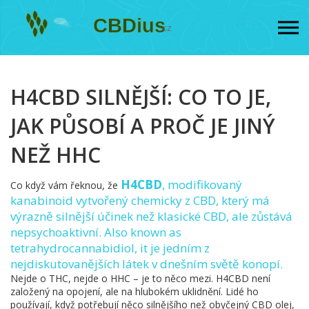
H4CBD SILNĚJŠÍ: CO TO JE,
JAK PŮSOBÍ A PROČ JE JINÝ
NEŽ HHC
H4CBD
,
modifikovaný
Co když vám řeknou, že
kanabinoid vytvořený chemicky z CBD, který má
výrazně silnější účinek než klasické CBD, ale zůstává
nepsychoaktivní
. Also known as
tetrahydrocannabidiol
, it je jedním z
nejdiskutovanějších látek v dnešním světě konopí.
Nejde o THC, nejde o HHC – je to něco mezi. H4CBD není
založený na opojení, ale na hlubokém uklidnění. Lidé ho
používají, když potřebují něco silnějšího než obyčejný CBD olej,