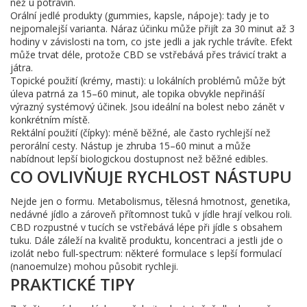
než u potravin.
Orální jedlé produkty (gummies, kapsle, nápoje): tady je to
nejpomalejší varianta. Náraz účinku může přijít za 30 minut až 3
hodiny v závislosti na tom, co jste jedli a jak rychle trávíte. Efekt
může trvat déle, protože CBD se vstřebává přes trávicí trakt a
játra.
Topické použití (krémy, masti): u lokálních problémů může být
úleva patrná za 15–60 minut, ale topika obvykle nepřináší
výrazný systémový účinek. Jsou ideální na bolest nebo zánět v
konkrétním místě.
Rektální použití (čípky): méně běžné, ale často rychlejší než
perorální cesty. Nástup je zhruba 15–60 minut a může
nabídnout lepší biologickou dostupnost než běžné edibles.
CO OVLIVŇUJE RYCHLOST NÁSTUPU
Nejde jen o formu. Metabolismus, tělesná hmotnost, genetika,
nedávné jídlo a zároveň přítomnost tuků v jídle hrají velkou roli.
CBD rozpustné v tucích se vstřebává lépe při jídle s obsahem
tuku. Dále záleží na kvalitě produktu, koncentraci a jestli jde o
izolát nebo full‑spectrum: některé formulace s lepší formulací
(nanoemulze) mohou působit rychleji.
PRAKTICKÉ TIPY