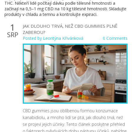
THC. Někteří lidé počítají dávku podle tělesné hmotnosti a
začínají na 0,5–1 mg CBD na 10 kg tělesné hmotnosti. Skladujte
produkty v chladu a temnu a kontrolujte expiraci.
1
JAK DLOUHO TRVÁ, NEŽ CBD GUMMIES PLNĚ
ZABEROU?
SRP
Posted by
Leontýna Křivánková
0 Comments
CBD gummies jsou oblíbenou formou konzumace
kanabidiolu, a mnoho lidí se ptá, jak dlouho trvá, než
se projeví jejich účinky. Tento článek poskytne přehled
o faktorech ovlivňujících dobu nástupu účinků, nabídne