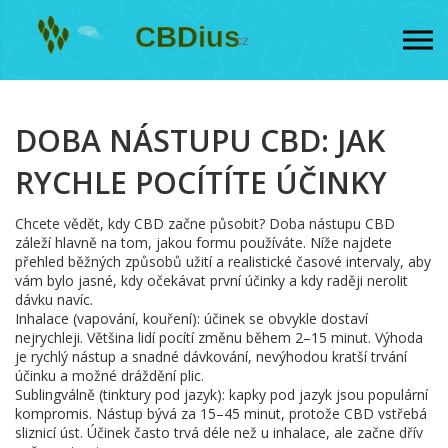
DOBA NÁSTUPU CBD: JAK
RYCHLE POCÍTÍTE ÚČINKY
Chcete vědět, kdy CBD začne působit? Doba nástupu CBD
záleží hlavně na tom, jakou formu používáte. Níže najdete
přehled běžných způsobů užití a realistické časové intervaly, aby
vám bylo jasné, kdy očekávat první účinky a kdy raději nerolit
dávku navíc.
Inhalace (vapování, kouření): účinek se obvykle dostaví
nejrychleji. Většina lidí pocítí změnu během 2–15 minut. Výhoda
je rychlý nástup a snadné dávkování, nevýhodou kratší trvání
účinku a možné dráždění plic.
Sublingválně (tinktury pod jazyk): kapky pod jazyk jsou populární
kompromis. Nástup bývá za 15–45 minut, protože CBD vstřebá
sliznicí úst. Účinek často trvá déle než u inhalace, ale začne dřív