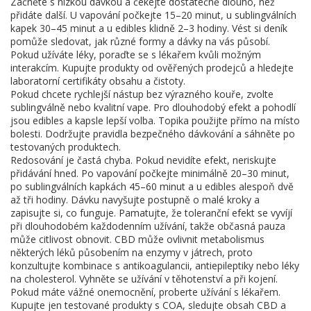
Začněte s nízkou dávkou a čekejte dostatečně dlouho, než
přidáte další. U vapování počkejte 15–20 minut, u sublingválních
kapek 30–45 minut a u edibles klidně 2–3 hodiny. Vést si deník
pomůže sledovat, jak různé formy a dávky na vás působí.
Pokud užíváte léky, poraďte se s lékařem kvůli možným
interakcím. Kupujte produkty od ověřených prodejců a hledejte
laboratorní certifikáty obsahu a čistoty.
Pokud chcete rychlejší nástup bez výrazného kouře, zvolte
sublingválně nebo kvalitní vape. Pro dlouhodobý efekt a pohodlí
jsou edibles a kapsle lepší volba. Topika použijte přímo na místo
bolesti. Dodržujte pravidla bezpečného dávkování a sáhněte po
testovaných produktech.
Redosování je častá chyba. Pokud nevidíte efekt, neriskujte
přidávání hned. Po vapování počkejte minimálně 20–30 minut,
po sublingválních kapkách 45–60 minut a u edibles alespoň dvě
až tři hodiny. Dávku navyšujte postupně o malé kroky a
zapisujte si, co funguje. Pamatujte, že toleranční efekt se vyvíjí
při dlouhodobém každodenním užívání, takže občasná pauza
může citlivost obnovit. CBD může ovlivnit metabolismus
některých léků působením na enzymy v játrech, proto
konzultujte kombinace s antikoagulancii, antiepileptiky nebo léky
na cholesterol. Vyhněte se užívání v těhotenství a při kojení.
Pokud máte vážné onemocnění, proberte užívání s lékařem.
Kupujte jen testované produkty s COA, sledujte obsah CBD a