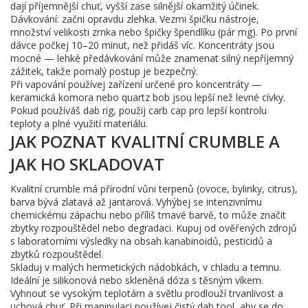
dají příjemnější chuť, vyšší zase silnější okamžitý účinek.
Dávkování: začni opravdu zlehka. Vezmi špičku nástroje,
množství velikosti zrnka nebo špičky špendlíku (pár mg). Po první
dávce počkej 10–20 minut, než přidáš víc. Koncentráty jsou
mocné — lehké předávkování může znamenat silný nepříjemný
zážitek, takže pomalý postup je bezpečný.
Při vapování používej zařízení určené pro koncentráty —
keramická komora nebo quartz bob jsou lepší než levné cívky.
Pokud používáš dab rig, použij carb cap pro lepší kontrolu
teploty a plné využití materiálu.
JAK POZNAT KVALITNÍ CRUMBLE A
JAK HO SKLADOVAT
Kvalitní crumble má přírodní vůni terpenů (ovoce, bylinky, citrus),
barva bývá zlatavá až jantarová. Vyhýbej se intenzivnímu
chemickému zápachu nebo příliš tmavé barvě, to může značit
zbytky rozpouštědel nebo degradaci. Kupuj od ověřených zdrojů
s laboratorními výsledky na obsah kanabinoidů, pesticidů a
zbytků rozpouštědel.
Skladuj v malých hermetických nádobkách, v chladu a temnu.
Ideální je silikonová nebo skleněná dóza s těsným víkem.
Vyhnout se vysokým teplotám a světlu prodlouží trvanlivost a
uchová chuť. Při manipulaci používej čistý dab tool, aby se do