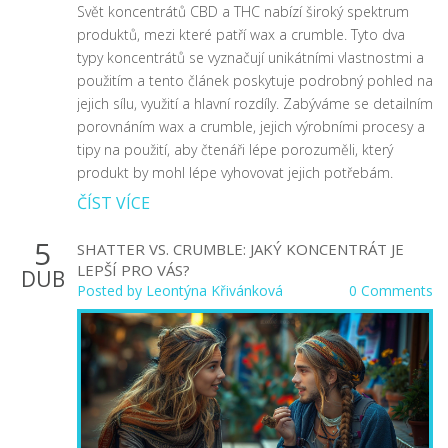
Svět koncentrátů CBD a THC nabízí široký spektrum
produktů, mezi které patří wax a crumble. Tyto dva
typy koncentrátů se vyznačují unikátními vlastnostmi a
použitím a tento článek poskytuje podrobný pohled na
jejich sílu, využití a hlavní rozdíly. Zabýváme se detailním
porovnáním wax a crumble, jejich výrobními procesy a
tipy na použití, aby čtenáři lépe porozuměli, který
produkt by mohl lépe vyhovovat jejich potřebám.
ČÍST VÍCE
5
SHATTER VS. CRUMBLE: JAKÝ KONCENTRÁT JE
LEPŠÍ PRO VÁS?
DUB
Posted by
Leontýna Křivánková
0 Comments