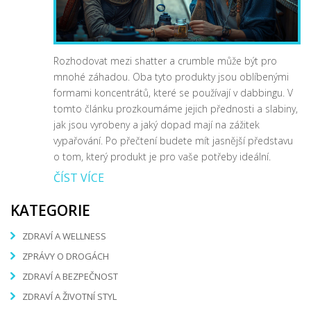
Rozhodovat mezi shatter a crumble může být pro
mnohé záhadou. Oba tyto produkty jsou oblíbenými
formami koncentrátů, které se používají v dabbingu. V
tomto článku prozkoumáme jejich přednosti a slabiny,
jak jsou vyrobeny a jaký dopad mají na zážitek
vypařování. Po přečtení budete mít jasnější představu
o tom, který produkt je pro vaše potřeby ideální.
ČÍST VÍCE
KATEGORIE
ZDRAVÍ A WELLNESS
ZPRÁVY O DROGÁCH
ZDRAVÍ A BEZPEČNOST
ZDRAVÍ A ŽIVOTNÍ STYL