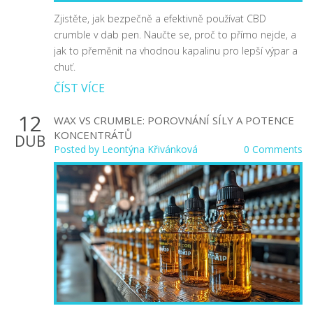
Zjistěte, jak bezpečně a efektivně používat CBD
crumble v dab pen. Naučte se, proč to přímo nejde, a
jak to přeměnit na vhodnou kapalinu pro lepší výpar a
chuť.
ČÍST VÍCE
12
WAX VS CRUMBLE: POROVNÁNÍ SÍLY A POTENCE
KONCENTRÁTŮ
DUB
Posted by
Leontýna Křivánková
0 Comments