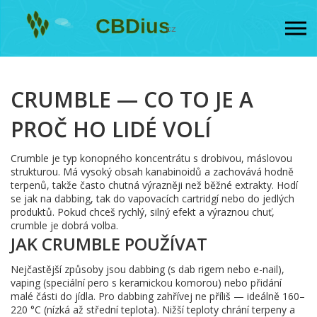
CRUMBLE — CO TO JE A
PROČ HO LIDÉ VOLÍ
Crumble je typ konopného koncentrátu s drobivou, máslovou
strukturou. Má vysoký obsah kanabinoidů a zachovává hodně
terpenů, takže často chutná výrazněji než běžné extrakty. Hodí
se jak na dabbing, tak do vapovacích cartridgí nebo do jedlých
produktů. Pokud chceš rychlý, silný efekt a výraznou chuť,
crumble je dobrá volba.
JAK CRUMBLE POUŽÍVAT
Nejčastější způsoby jsou dabbing (s dab rigem nebo e-nail),
vaping (speciální pero s keramickou komorou) nebo přidání
malé části do jídla. Pro dabbing zahřívej ne příliš — ideálně 160–
220 °C (nízká až střední teplota). Nižší teploty chrání terpeny a