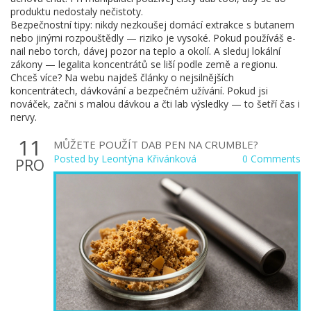
produktu nedostaly nečistoty.
Bezpečnostní tipy: nikdy nezkoušej domácí extrakce s butanem
nebo jinými rozpouštědly — riziko je vysoké. Pokud používáš e-
nail nebo torch, dávej pozor na teplo a okolí. A sleduj lokální
zákony — legalita koncentrátů se liší podle země a regionu.
Chceš více? Na webu najdeš články o nejsilnějších
koncentrátech, dávkování a bezpečném užívání. Pokud jsi
nováček, začni s malou dávkou a čti lab výsledky — to šetří čas i
nervy.
11
MŮŽETE POUŽÍT DAB PEN NA CRUMBLE?
Posted by
Leontýna Křivánková
0 Comments
PRO