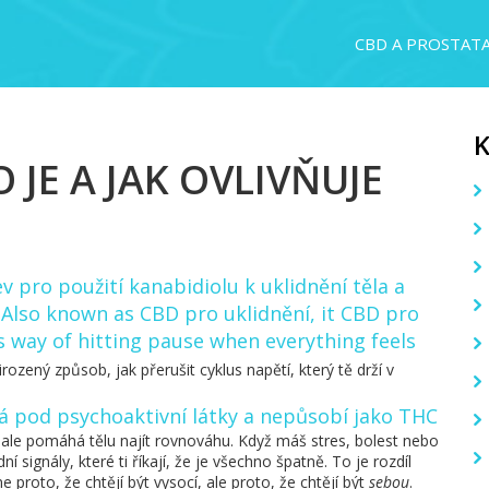
CBD A PROSTAT
 JE A JAK OVLIVŇUJE
v pro použití kanabidiolu k uklidnění těla a
. Also known as
CBD pro uklidnění
, it
CBD pro
y's way of hitting pause when everything feels
rozený způsob, jak přerušit cyklus napětí, který tě drží v
á pod psychoaktivní látky a nepůsobí jako THC
, ale pomáhá tělu najít rovnováhu. Když máš stres, bolest nebo
 signály, které ti říkají, že je všechno špatně. To je rozdíl
 proto, že chtějí být vysocí, ale proto, že chtějí být
sebou
.