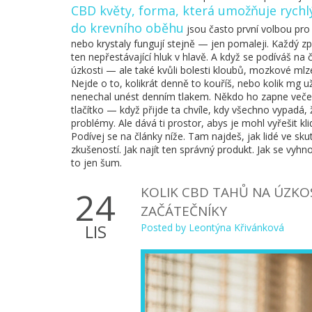
CBD květy
,
forma, která umožňuje rychl
do krevního oběhu
jsou často první volbou pro 
nebo krystaly fungují stejně — jen pomaleji. Každý z
ten nepřestávající hluk v hlavě. A když se podíváš na č
úzkosti — ale také kvůli bolesti kloubů, mozkové mlze,
Nejde o to, kolikrát denně to kouříš, nebo kolik mg u
nenechal unést denním tlakem. Někdo ho zapne večer,
tlačítko — když přijde ta chvíle, kdy všechno vypadá, 
problémy. Ale dává ti prostor, abys je mohl vyřešit klid
Podívej se na články níže. Tam najdeš, jak lidé ve sk
zkušeností. Jak najít ten správný produkt. Jak se vy
to jen šum.
KOLIK CBD TAHŮ NA ÚZKO
24
ZAČÁTEČNÍKY
LIS
Posted by
Leontýna Křivánková