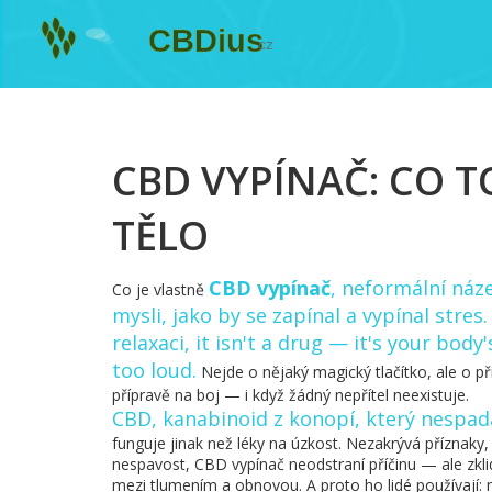
CBD VYPÍNAČ: CO TO
TĚLO
CBD vypínač
,
neformální náze
Co je vlastně
mysli, jako by se zapínal a vypínal stres
relaxaci
, it isn't a drug — it's your bod
too loud.
Nejde o nějaký magický tlačítko, ale o při
přípravě na boj — i když žádný nepřítel neexistuje.
CBD
,
kanabinoid z konopí, který nespad
funguje jinak než léky na úzkost. Nezakrývá příznaky
nespavost, CBD vypínač neodstraní příčinu — ale zklidní
mezi tlumením a obnovou. A proto ho lidé používají: ne