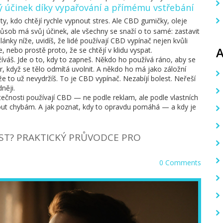
ý účinek díky vypařování a přímému vstřebání
ty, kdo chtějí rychle vypnout stres. Ale CBD gumičky, oleje
působ má svůj účinek, ale všechny se snaží o to samé: zastavit
lánky níže, uvidíš, že lidé používají CBD vypínač nejen kvůli
 nebo prostě proto, že se chtějí v klidu vyspat.
žíváš. Jde o to, kdy to zapneš. Někdo ho používá ráno, aby se
 když se tělo odmítá uvolnit. A někdo ho má jako záložní
že to už nevydržíš. To je CBD vypínač. Nezabíjí bolest. Neřeší
něji.
utečnosti používají CBD — ne podle reklam, ale podle vlastních
hnout chybám. A jak poznat, kdy to opravdu pomáhá — a kdy je
ST? PRAKTICKÝ PRŮVODCE PRO
0 Comments