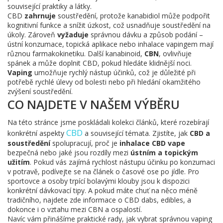
související praktiky a látky.
CBD
zahrnuje
soustředění, protože kanabidiol může podpořit
kognitivní funkce a snížit úzkost, což usnadňuje soustředění na
úkoly. Zároveň
vyžaduje
správnou dávku a způsob podání –
ústní konzumace, topická aplikace nebo inhalace vapingem mají
různou farmakokinetiku. Další kanabinoid,
CBN
, ovlivňuje
spánek a může doplnit CBD, pokud hledáte klidnější noci.
Vaping
umožňuje rychlý nástup účinků, což je důležité při
potřebě rychlé úlevy od bolesti nebo při hledání okamžitého
zvýšení soustředění.
CO NAJDETE V NAŠEM VÝBĚRU
Na této stránce jsme poskládali kolekci článků, které rozebírají
CBD
konkrétní aspekty
a související témata. Zjistíte, jak
CBD a
soustředění
spolupracují, proč je
inhalace CBD vape
bezpečná nebo jaké jsou rozdíly mezi
ústním a topickým
užitím
. Pokud vás zajímá rychlost nástupu účinku po konzumaci
v potravě, podívejte se na článek o časové ose po jídle. Pro
sportovce a osoby trpící bolavými klouby jsou k dispozici
konkrétní dávkovací tipy. A pokud máte chuť na něco méně
tradičního, najdete zde informace o CBD dabs, edibles, a
dokonce i o vztahu mezi CBN a ospalostí.
Navíc vám přinášíme praktické rady, jak vybrat správnou vaping