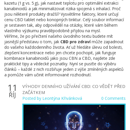
kazetu (1 g vs. 5 g), jak nastavit teplotu pro optimální extrakci
kanabinoidů a jak minimalizovat rizika spojená s inhalací. Proč
jsou některé produkty dražší? Vysvětlíme faktory, které určují
cenu CBD tablet nebo konopných tinktur. Celý soubor informací
je sestaven tak, aby odpověděl na otázky, které vám během
vlastního výzkumu pravděpodobně přijdou na mysl.
Věříme, že po přečtení našeho úvodního textu budete mít
jasnější představu o tom, jak
CBD pro zdraví
může zapadnout
do vašeho každodenního života. Ať už hledáte úlevu od bolesti,
zlepšení koncentrace nebo jen chcete pochopit, jak funguje
kombinace kanabinoidů jako jsou CBN a CBD, najdete zde
praktické tipy a vědecké poznatky. Nyní se pusťte do výběru
článků – každé z nich rozšiřuje jeden z výše zmíněných aspektů
a pomůže vám učinit informované rozhodnutí.
11
VÝHODY DENNÍHO UŽÍVÁNÍ CBD: CO VĚDĚT PŘED
ZAČÁTKEM
ŘÍJ
Posted by
Leontýna Křivánková
0 Comments