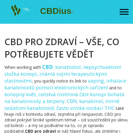
CBD PRO ZDRAVÍ – VŠE, CO
POTŘEBUJETE VĚDĚT
CBD
,
kanabidiol, nepsychoaktivní
When working with
složka konopí, známá svými terapeutickými
vlastnostmi
vaping
,
inhalace
, you quickly notice its link to
kanabinoidů pomocí elektronických zařízení
and to
konopný květ
,
celistvá rostlinná část konopí bohatá
na kanabinoidy a terpeny
CBN
,
kanabinol, mírně
.
sedativní kanabinoid, často vzniká oxidací THC
také
hraje roli v kontextu zdraví, zejména při nespavosti. CBD pro
zdraví
pokrývá
široké spektrum témat – od soustředění po úlevu
od bolesti – a my se podíváme na to, co je opravdu
podstatné.
CBD pro zdraví
je náš hlavní fokus, ale zmíníme i