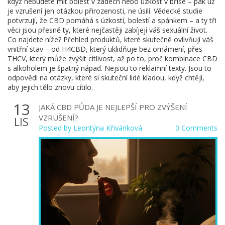
když nebudete mít bolest v zádech nebo úzkost v břiše – pak už
je vzrušení jen otázkou přirozenosti, ne úsilí. Vědecké studie
potvrzují, že CBD pomáhá s úzkostí, bolestí a spánkem – a ty tři
věci jsou přesně ty, které nejčastěji zabíjejí váš sexuální život.
Co najdete níže? Přehled produktů, které skutečně ovlivňují váš
vnitřní stav – od H4CBD, který uklidňuje bez omámení, přes
THCV, který může zvýšit citlivost, až po to, proč kombinace CBD
s alkoholem je špatný nápad. Nejsou to reklamní texty. Jsou to
odpovědi na otázky, které si skuteční lidé kladou, když chtějí,
aby jejich tělo znovu cítilo.
13
JAKÁ CBD PŮDA JE NEJLEPŠÍ PRO ZVÝŠENÍ
VZRUŠENÍ?
LIS
Posted by
Leontýna Křivánková
0 Comments