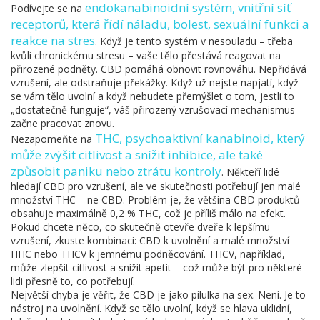
endokanabinoidní systém
,
vnitřní síť
Podívejte se na
receptorů, která řídí náladu, bolest, sexuální funkci a
reakce na stres
. Když je tento systém v nesouladu – třeba
kvůli chronickému stresu – vaše tělo přestává reagovat na
přirozené podněty. CBD pomáhá obnovit rovnováhu. Nepřidává
vzrušení, ale odstraňuje překážky. Když už nejste napjatí, když
se vám tělo uvolní a když nebudete přemýšlet o tom, jestli to
„dostatečně funguje“, váš přirozený vzrušovací mechanismus
začne pracovat znovu.
THC
,
psychoaktivní kanabinoid, který
Nezapomeňte na
může zvýšit citlivost a snížit inhibice, ale také
způsobit paniku nebo ztrátu kontroly
. Někteří lidé
hledají CBD pro vzrušení, ale ve skutečnosti potřebují jen malé
množství THC – ne CBD. Problém je, že většina CBD produktů
obsahuje maximálně 0,2 % THC, což je příliš málo na efekt.
Pokud chcete něco, co skutečně otevře dveře k lepšímu
vzrušení, zkuste kombinaci: CBD k uvolnění a malé množství
HHC nebo THCV k jemnému podněcování. THCV, například,
může zlepšit citlivost a snížit apetit – což může být pro některé
lidi přesně to, co potřebují.
Největší chyba je věřit, že CBD je jako pilulka na sex. Není. Je to
nástroj na uvolnění. Když se tělo uvolní, když se hlava uklidní,