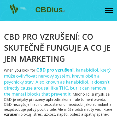
CBD PRO VZRUŠENÍ: CO
SKUTEČNĚ FUNGUJE A CO JE
JEN MARKETING
CBD pro vzrušení
,
kanabidiol, který
When you look for
může ovlivňovat nervový systém, krevní oběh a
psychický stav
. Also known as
kanabidiol
, it doesn't
directly cause arousal like THC, but it can remove
the mental blocks that prevent it.
Mnoho lidí si myslí, že
CBD je nějaký přirozený aphrodisiakum – ale to není pravda.
CBD nezvyšuje hladinu testosteronu, nepůsobí jako stimulant a
nezpůsobuje pálivý pocit v těle. Ale může odstranit ty věci, které
vzrušení
blokují: stres, úzkost, napětí, bolest a špatný spánek.