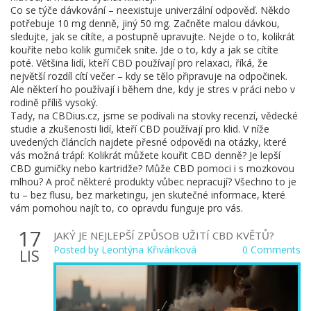
Co se týče dávkování – neexistuje univerzální odpověď. Někdo
potřebuje 10 mg denně, jiný 50 mg. Začněte malou dávkou,
sledujte, jak se cítíte, a postupně upravujte. Nejde o to, kolikrát
kouříte nebo kolik gumiček sníte. Jde o to, kdy a jak se cítíte
poté. Většina lidí, kteří CBD používají pro relaxaci, říká, že
největší rozdíl cítí večer – kdy se tělo připravuje na odpočinek.
Ale některí ho používají i během dne, kdy je stres v práci nebo v
rodině příliš vysoký.
Tady, na CBDius.cz, jsme se podívali na stovky recenzí, vědecké
studie a zkušenosti lidí, kteří CBD používají pro klid. V níže
uvedených článcích najdete přesné odpovědi na otázky, které
vás možná trápí: Kolikrát můžete kouřit CBD denně? Je lepší
CBD gumičky nebo kartridže? Může CBD pomoci i s mozkovou
mlhou? A proč některé produkty vůbec nepracují? Všechno to je
tu – bez flusu, bez marketingu, jen skutečné informace, které
vám pomohou najít to, co opravdu funguje pro vás.
17
JAKÝ JE NEJLEPŠÍ ZPŮSOB UŽITÍ CBD KVĚTŮ?
Posted by
Leontýna Křivánková
0 Comments
LIS