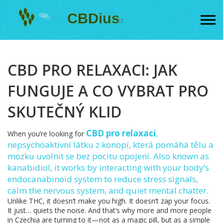
CBD PRO RELAXACI: JAK
FUNGUJE A CO VYBRAT PRO
SKUTEČNÝ KLID
CBD pro relaxaci
,
When you’re looking for
nepsychoaktivní látku z konopí, která pomáhá tělu a
mozku uvolnit se bez pocitu opojení
. Also known as
kanabidiol
, it works by interacting with your body’s
endocanabinoid system to reduce stress signals,
calm the nervous system, and quiet mental chatter.
Unlike THC, it doesn’t make you high. It doesn’t zap your focus.
It just… quiets the noise. And that’s why more and more people
in Czechia are turning to it—not as a magic pill, but as a simple