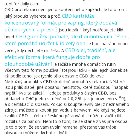
tool for daily calm.
CBD pro relaxaci není jen o kouření nebo kapkách. Je to o tom,
CBD kartridže
,
jaký produkt vyberete a proč.
koncentrovaný formát pro vaping, který dodává
účinek rychle a přesně
jsou ideální, když potřebujete klid
CBD gumičky
,
pomalé, ale dlouhotrvající řešení,
hned.
které pomáhá udržet klid celý den
se hodí na ráno nebo
CBD olej
,
tradiční, ale
večer, kdy nechcete nic řešit. A
efektivní forma, která funguje dobře pro
dlouhodobé užívání
je těžiště mnoha domácích rutin.
Všechny tyto formy používají stejnou látku – ale jejich účinek se
liší podle toho, jak rychle tělo dostane CBD do krve.
Ne každý produkt s CBD skutečně pomáhá s relaxací. Některé
jsou příliš slabé, jiné obsahují nečistoty, které způsobují naopak
napětí. Kvalita záleží. Hledejte produkty s čistým CBD, bez
přidaného THC (nebo s méně než 0,2 %, jak je povoleno v ČR),
a s certifikací o složení. Pokud si koupíte levný olej z neznámého
zdroje, můžete si koupit jen vodu s barvivem. Ale když najdete
kvalitní CBD – třeba z českého pěstování – můžete začít cítit
rozdíl už za pár dní. Není to o tom, že se stane z vás jiná osoba.
Je to o tom, že se vám uvolní ramena, přestane vás trápit
hlavou, a můžete dýchat klidněji.