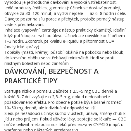
Výhodou je jednoduché dávkování a vysoká vstřebatelnost.
Jedlé produkty (edibles, gummies): účinek se dostaví pomaleji,
obvykle za 30–120 minut, a vydrží nejdéle — až 6–8 hodin i déle.
Dávejte pozor na sílu porce a přebytek, protože pomalý nástup
vede k předávkování.
Inhalace (vapování, cartridge): nástup prakticky okamžitý, ideální
když potřebujete rychlou úlevu. Účinek ale obvykle končí během
1–3 hodin. Zkontrolujte kvalitu e-liquidu a přítomnost COA
(analytické zprávy).
Topikály (mastí, krémy): působí lokálně na pokožku nebo kloub,
do krevního oběhu se vstřebávají minimálně. Hodí se proti
místným bolestem nebo zánětům.
DÁVKOVÁNÍ, BEZPEČNOST A
PRAKTICKÉ TIPY
Startujte nízko a pomalu. Začněte s 2,5–5 mg CBD denně a
každé 3–7 dní zvyšujte o 2,5–5 mg, dokud nedosáhnete
požadovaného efektu. Pro obecné potíže bývá běžné rozmezí
10–50 mg denně, ale individuální odpověď se liší.
Sledujte nežádoucí účinky: sucho v ústech, únava, změny chuti k
jídlu nebo průjem. Pokud užíváte léky, zeptejte se lékaře — CBD
může ovlivnit metabolismus léků přes enzymy CYP450 (např. u
warfarinu nebo některých antidepresiv).