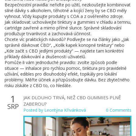
Bezpečnostní pravidla: neřiďte po užití, nezkoušejte kombinovat
silné dávky s alkoholem, těhotné a kojící ženy by se CBD měly
vyhnout. Vždy kupujte produkty s COA a z ověřeného zdroje.
Jak skladovat: uchovávejte tinktury a gummies v chladu a temnu,
cartridge zavřené a mimo přímé slunce. Správné skladování
prodlužuje trvanlivost a zachovává účinnost.
Chcete víc praktických návodů? Podívejte se na články jako „Jak
správně dávkovat CBD“, „Kolik kapek konopné tinktury“ nebo
„Kde začít s CBD jedlými produkty“ — najdete tam konkrétní
příklady dávkování a zkušenosti uživatelů.
Pomůže-li vám jednoduché pravidlo: zvolte způsob podle
situace — inhalace pro rychlou pomoc, tinktura pro pravidelné
užívání, edibles pro dlouhodobý efekt, topikály pro lokální
problémy. Měřte účinek a přizpůsobujte dávku. Bez zbytečného
risku získáte z CBD to, co hledáte.
1
JAK DLOUHO TRVÁ, NEŽ CBD GUMMIES PLNĚ
ZABEROU?
SRP
Posted by
Leontýna Křivánková
0 Comments