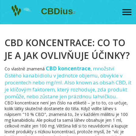
CBD KONCENTRACE: CO TO
JE A JAK OVLIVŇUJE ÚČINKY?
CBD koncentrace
,
množství
Co vlastně znamená
čistého kanabidiolu v jednotce objemu, obvykle v
procentech nebo mg/ml
. Also known as
obsah CBD
, it
je klíčovým faktorem, který rozhoduje, zda produkt
pomůže, nebo zůstane jen prázdnou lahvičkou
.
CBD koncentrace není jen číslo na etiketě – je to to, co určuje,
kolik látky skutečně dostanete do těla. Když vidíte láhev s
nápisem "10 % CBD", znamená to, že v každém mililitru je 100
mg kanabidiolu. Ale pokud ta samá láhev obsahuje jen 1 ml,
celkově máte jen 100 mg. Většina lidí si to neuvědomí a kupuje
levné produkty s nízkou koncentrací, protože myslí, že "víc je