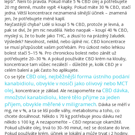
lepší". Není to pravda. Pokud máte 5 % CBD olej a potřebujete
20 mg denně, musíte vypít 4 kapky. Pokud máte 30 % CBD, stačí
jedna. Větší koncentrace neznamená silnější účinek – znamená
jen, že potřebujete méně kaplí.
Nejčastější chyba? Lidé si koupí 5 % CBD, protože je levná, a
pak se diví, že jim nic neudělá. Nebo naopak – koupí 40 % CBD,
myslejí si, že to bude jako THC, a zkusí to na prázdný žaludek.
Výsledek? Nevolnost, neklid, nebo úplně nic. CBD koncentrace
se musí přizpůsobit vašim potřebám. Pro úzkost nebo lehkou
bolest stačí 5–15 %. Pro chronickou bolest nebo zánět už
potřebujete 20–30 %. A pokud používáte CBD krém na klouby,
koncentrace tam vůbec nezáleží – důležité je, kolik CBD je v
celém balení a jak často ho aplikujete.
CBD olej
,
nejběžnější forma ústního podání
Co se týče
kanabidiolu, obvykle v nosiči jako olivový nebo MCT
olej
CBD dávka
,
, koncentrace je základ. Ale nezapomeňte na
množství kanabidiolu, které tělo přijme za jeden
příjem, obvykle měřené v miligramech
. Dávka se měří v
mg, ne v %, a ta se liší podle váhy, metabolismu a toho, co
chcete dosáhnout. Někdo s 70 kg potřebuje jinou dávku než
někdo s 100 kg. A nezapomeňte – CBD nepracuje okamžitě.
Pokud užíváte olej, trvá to 30–90 minut, než se dostane do krve.
Pokud používáte krém, účinek je lokální a může trvat i 2 hodiny.