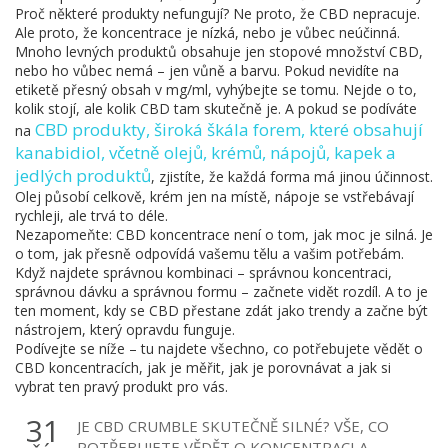
Proč některé produkty nefungují? Ne proto, že CBD nepracuje.
Ale proto, že koncentrace je nízká, nebo je vůbec neúčinná.
Mnoho levných produktů obsahuje jen stopové množství CBD,
nebo ho vůbec nemá – jen vůně a barvu. Pokud nevidíte na
etiketě přesný obsah v mg/ml, vyhýbejte se tomu. Nejde o to,
kolik stojí, ale kolik CBD tam skutečně je. A pokud se podíváte
CBD produkty
,
široká škála forem, které obsahují
na
kanabidiol, včetně olejů, krémů, nápojů, kapek a
jedlých produktů
, zjistíte, že každá forma má jinou účinnost.
Olej působí celkově, krém jen na místě, nápoje se vstřebávají
rychleji, ale trvá to déle.
Nezapomeňte: CBD koncentrace není o tom, jak moc je silná. Je
o tom, jak přesně odpovídá vašemu tělu a vašim potřebám.
Když najdete správnou kombinaci – správnou koncentraci,
správnou dávku a správnou formu – začnete vidět rozdíl. A to je
ten moment, kdy se CBD přestane zdát jako trendy a začne být
nástrojem, který opravdu funguje.
Podívejte se níže – tu najdete všechno, co potřebujete vědět o
CBD koncentracích, jak je měřit, jak je porovnávat a jak si
vybrat ten pravý produkt pro vás.
31
JE CBD CRUMBLE SKUTEČNĚ SILNÉ? VŠE, CO
POTŘEBUJETE VĚDĚT O KONCENTRACI A