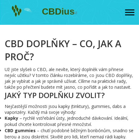
CBD DOPLŇKY – CO, JAK A
PROČ?
Už jste slyšeli o CBD, ale nevíte, který doplněk vám přinese
nejvíc užitku? V tomto článku rozebíráme, co jsou CBD doplňky,
jak je vybírat a jak je správně užívat. Cílíme na praktické rady,
takže po přečtení budete mít jasno, co pořídit a jak to nastavit.
JAKÝ TYP DOPLŇKU ZVOLIT?
Nejčastější možnosti jsou kapky (tinktury), gummies, dabs a
vaporizéry. Každý má svoje výhody:
Kapky
– rychlé vstřebání ústy, jednoduché dávkování. Ideální,
pokud chcete kontrolovat přesné množství.
CBD gummies
– chutí podobné běžným bonbónům, snadno se
berou a jsou diskrétní. Skvělé pro lidi, kteří nemají rádi kapky.