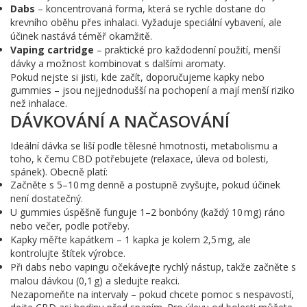
Dabs
– koncentrovaná forma, která se rychle dostane do
krevního oběhu přes inhalaci. Vyžaduje speciální vybavení, ale
účinek nastává téměř okamžitě.
Vaping cartridge
– praktické pro každodenní použití, menší
dávky a možnost kombinovat s dalšími aromaty.
Pokud nejste si jisti, kde začít, doporučujeme kapky nebo
gummies – jsou nejjednodušší na pochopení a mají menší riziko
než inhalace.
DÁVKOVÁNÍ A NAČASOVÁNÍ
Ideální dávka se liší podle tělesné hmotnosti, metabolismu a
toho, k čemu CBD potřebujete (relaxace, úleva od bolesti,
spánek). Obecně platí:
Začněte s 5–10 mg denně a postupně zvyšujte, pokud účinek
není dostatečný.
U gummies úspěšně funguje 1–2 bonbóny (každý 10 mg) ráno
nebo večer, podle potřeby.
Kapky měřte kapátkem – 1 kapka je kolem 2,5 mg, ale
kontrolujte štítek výrobce.
Při dabs nebo vapingu očekávejte rychlý nástup, takže začněte s
malou dávkou (0,1 g) a sledujte reakci.
Nezapomeňte na intervaly – pokud chcete pomoc s nespavostí,