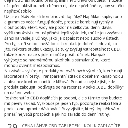
dejte CBD asi hodinu před spaním. Pro úlevu od bolesti můžete
užít před aktivitou nebo během ní, ale ne přehánějte, aby se tělo
nepřizpůsobilo.
Už jste někdy zkusili kombinovat doplňky? Například kapky ráno
a gummies večer fungují dobře, protože kombinují rychlý a
dlouhodobý efekt. Vždy ale pozor na celkovou denní dávku –
vyšší množství nemusí přinést lepší výsledek, může jen zvyšovat
šanci na vedlejší účinky, jako je ospalost nebo sucho v ústech.
Pro ty, kteří se bojí nežádoucích reakcí, je dobré sledovat, co
jíte. Některé studie ukazují, že tuky zvyšují vstřebatelnost CBD,
takže konzumace s jídlem může posílit účinek. Naopak
vyhýbejte se nadměrnému alkoholu a stimulantům, které
mohou ovlivnit metabolismus.
Na závěr – vybírejte produkty od ověřených výrobců, které mají
laboratoriální testy. Transparentní štítek s obsahem kanabinoidu
a absence kontaminantů je klíčová. Pokud si nejste jistí, kde
produkt zakoupit, podívejte se na recenze v sekci „CBD doplňky“
na našem webu.
Rozhodnutí o CBD doplňcích je osobní, ale s těmito tipy budete
mít pevný základ. Vyzkoušejte jeden typ, pozorujte reakci těla a
podle toho upravte dávkování. Brzy zjistíte, který doplněk vám
přináší největší prospěch a jak ho zařadit do denní rutiny.
29
CENA LÁHVE CBD TABLETEK - KOLIK ZAPLATÍTE