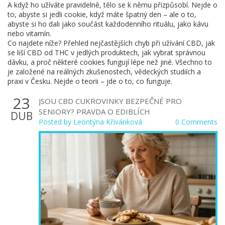
A když ho užíváte pravidelně, tělo se k němu přizpůsobí. Nejde o
to, abyste si jedli cookie, když máte špatný den – ale o to,
abyste si ho dali jako součást každodenního rituálu, jako kávu
nebo vitamín.
Co najdete níže? Přehled nejčastějších chyb při užívání CBD, jak
se liší CBD od THC v jedlých produktech, jak vybrat správnou
dávku, a proč některé cookies fungují lépe než jiné. Všechno to
je založené na reálných zkušenostech, vědeckých studiích a
praxi v Česku. Nejde o teorii – jde o to, co funguje.
23
JSOU CBD CUKROVINKY BEZPEČNÉ PRO
SENIORY? PRAVDA O EDIBLÍCH
DUB
Posted by
Leontýna Křivánková
0 Comments