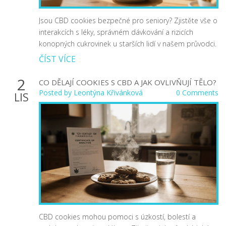
Jsou CBD cookies bezpečné pro seniory? Zjistěte vše o
interakcích s léky, správném dávkování a rizicích
konopných cukrovinek u starších lidí v našem průvodci.
ČÍST VÍCE
2
CO DĚLAJÍ COOKIES S CBD A JAK OVLIVŇUJÍ TĚLO?
Posted by
Leontýna Křivánková
0 Comments
LIS
CBD cookies mohou pomoci s úzkostí, bolestí a