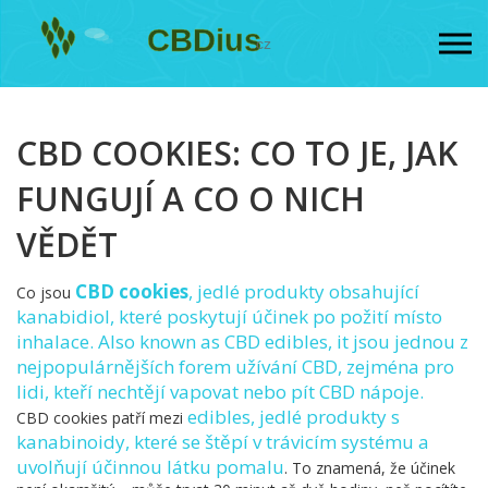
CBD COOKIES: CO TO JE, JAK
FUNGUJÍ A CO O NICH
VĚDĚT
CBD cookies
,
jedlé produkty obsahující
Co jsou
kanabidiol, které poskytují účinek po požití místo
inhalace
. Also known as
CBD edibles
, it
jsou jednou z
nejpopulárnějších forem užívání CBD, zejména pro
lidi, kteří nechtějí vapovat nebo pít CBD nápoje
.
edibles
,
jedlé produkty s
CBD cookies patří mezi
kanabinoidy, které se štěpí v trávicím systému a
uvolňují účinnou látku pomalu
. To znamená, že účinek