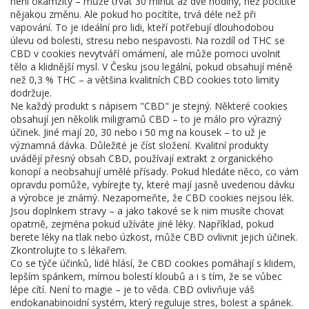
není okamžitý – může trvat 30 minut až dvě hodiny, než pocítíte
nějakou změnu. Ale pokud ho pocítíte, trvá déle než při
vapování. To je ideální pro lidi, kteří potřebují dlouhodobou
úlevu od bolesti, stresu nebo nespavosti. Na rozdíl od THC se
CBD v cookies nevytváří omámení, ale může pomoci uvolnit
tělo a klidnější mysl. V Česku jsou legální, pokud obsahují méně
než 0,3 % THC – a většina kvalitních CBD cookies toto limity
dodržuje.
Ne každý produkt s nápisem "CBD" je stejný. Některé cookies
obsahují jen několik miligramů CBD – to je málo pro výrazný
účinek. Jiné mají 20, 30 nebo i 50 mg na kousek – to už je
významná dávka. Důležité je číst složení. Kvalitní produkty
uvádějí přesný obsah CBD, používají extrakt z organického
konopí a neobsahují umělé přísady. Pokud hledáte něco, co vám
opravdu pomůže, vybírejte ty, které mají jasně uvedenou dávku
a výrobce je známý. Nezapomeňte, že CBD cookies nejsou lék.
Jsou doplnkem stravy – a jako takové se k nim musíte chovat
opatrně, zejména pokud užíváte jiné léky. Například, pokud
berete léky na tlak nebo úzkost, může CBD ovlivnit jejich účinek.
Zkontrolujte to s lékařem.
Co se týče účinků, lidé hlásí, že CBD cookies pomáhají s klidem,
lepším spánkem, mírnou bolestí kloubů a i s tím, že se vůbec
lépe cítí. Není to magie – je to věda. CBD ovlivňuje váš
endokanabinoidní systém, který reguluje stres, bolest a spánek.