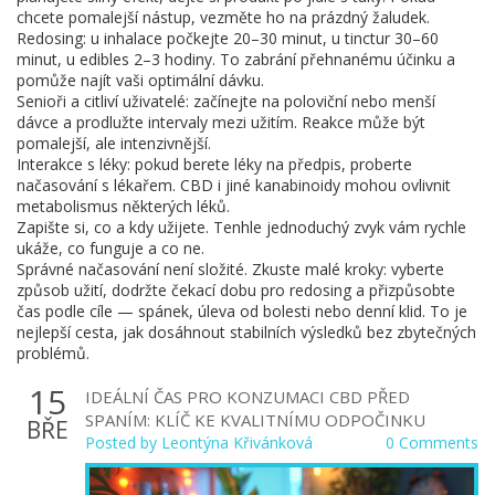
chcete pomalejší nástup, vezměte ho na prázdný žaludek.
Redosing: u inhalace počkejte 20–30 minut, u tinctur 30–60
minut, u edibles 2–3 hodiny. To zabrání přehnanému účinku a
pomůže najít vaši optimální dávku.
Senioři a citliví uživatelé: začínejte na poloviční nebo menší
dávce a prodlužte intervaly mezi užitím. Reakce může být
pomalejší, ale intenzivnější.
Interakce s léky: pokud berete léky na předpis, proberte
načasování s lékařem. CBD i jiné kanabinoidy mohou ovlivnit
metabolismus některých léků.
Zapište si, co a kdy užijete. Tenhle jednoduchý zvyk vám rychle
ukáže, co funguje a co ne.
Správné načasování není složité. Zkuste malé kroky: vyberte
způsob užití, dodržte čekací dobu pro redosing a přizpůsobte
čas podle cíle — spánek, úleva od bolesti nebo denní klid. To je
nejlepší cesta, jak dosáhnout stabilních výsledků bez zbytečných
problémů.
15
IDEÁLNÍ ČAS PRO KONZUMACI CBD PŘED
SPANÍM: KLÍČ KE KVALITNÍMU ODPOČINKU
BŘE
Posted by
Leontýna Křivánková
0 Comments