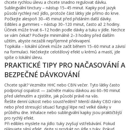
chcete rychlou úlevu a chcete snadno regulovat dávku.
Sublingvální tinctury – nástup 15–45 minut. Kapky pod jazyk
působí rychleji než jídlo, protože část látky jde přímo do krve.
Počkejte alespoň 30–45 minut před přidáním další dávky.
Edibles a gummies – nástup 30–120 minut, často až 2 hodiny.
Účinek může trvat 6–12 hodin podle dávky a tuku v jídle. Nechce
se vám čekat? Počkejte minimálně 2–3 hodiny před dalším
užitím, abyste nezažili nepříjemné překvapení.
Topikála – lokální účinek může začít během 15–60 minut a závisí
na formulaci. Nečekejte celotělový efekt u krémů a mastí, jde
spíše o lokální úlevu.
PRAKTICKÉ TIPY PRO NAČASOVÁNÍ A
BEZPEČNÉ DÁVKOVÁNÍ
Chcete spát? Vezměte HHC nebo CBN večer. Tyto látky často
podporují ospalost — začněte malou dávkou asi 60–90 minut
před ulehnutím a zjistěte, jak působí právě na vás.
Řešíte denní úzkost nebo soustředění? Menší dávky CBD ráno
nebo před stresující situací fungují lépe než velké dávky v
průběhu dne. Inhalace nebo sublingvální kapky jsou praktičtější
pro rychlý efekt.
Při edibles myslete na jídlo: tuky zvyšují vstřebávání. Pokud
plánujete silný efekt, dejte si produkt po jídle s tuky. Pokud