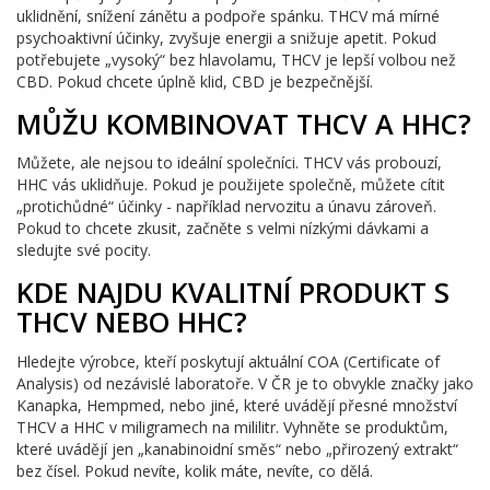
uklidnění, snížení zánětu a podpoře spánku. THCV má mírné
psychoaktivní účinky, zvyšuje energii a snižuje apetit. Pokud
potřebujete „vysoký“ bez hlavolamu, THCV je lepší volbou než
CBD. Pokud chcete úplně klid, CBD je bezpečnější.
MŮŽU KOMBINOVAT THCV A HHC?
Můžete, ale nejsou to ideální společníci. THCV vás probouzí,
HHC vás uklidňuje. Pokud je použijete společně, můžete cítit
„protichůdné“ účinky - například nervozitu a únavu zároveň.
Pokud to chcete zkusit, začněte s velmi nízkými dávkami a
sledujte své pocity.
KDE NAJDU KVALITNÍ PRODUKT S
THCV NEBO HHC?
Hledejte výrobce, kteří poskytují aktuální COA (Certificate of
Analysis) od nezávislé laboratoře. V ČR je to obvykle značky jako
Kanapka, Hempmed, nebo jiné, které uvádějí přesné množství
THCV a HHC v miligramech na mililitr. Vyhněte se produktům,
které uvádějí jen „kanabinoidní směs“ nebo „přirozený extrakt“
bez čísel. Pokud nevíte, kolik máte, nevíte, co dělá.