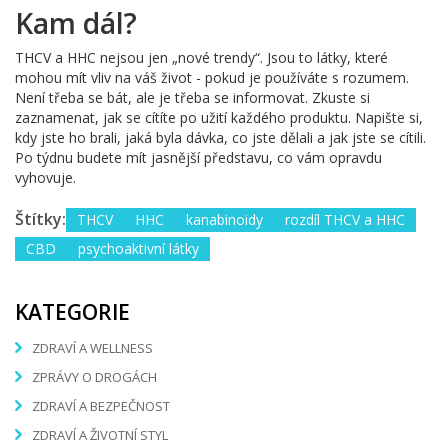
Kam dál?
THCV a HHC nejsou jen „nové trendy“. Jsou to látky, které
mohou mít vliv na váš život - pokud je používáte s rozumem.
Není třeba se bát, ale je třeba se informovat. Zkuste si
zaznamenat, jak se cítíte po užití každého produktu. Napište si,
kdy jste ho brali, jaká byla dávka, co jste dělali a jak jste se cítili.
Po týdnu budete mít jasnější představu, co vám opravdu
vyhovuje.
Štítky:
THCV
HHC
kanabinoidy
rozdíl THCV a HHC
CBD
psychoaktivní látky
KATEGORIE
ZDRAVÍ A WELLNESS
ZPRÁVY O DROGÁCH
ZDRAVÍ A BEZPEČNOST
ZDRAVÍ A ŽIVOTNÍ STYL