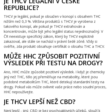
JE THCV LEGÁLNÍ V ČESKÉ
REPUBLICE?
THCV je legální, pokud je obsažen v konopí s obsahem THC
nižším než 0,3 %. Většina produktů s THCV je vyrobena z
takového konopí, ale pokud je THCV extrahován a
koncentrován, může být jeho legální status nejednoznačný. V
ČR neexistuje specifický zákon, který by THCV explicitně
zakazoval, ale stále se nachází v právní šedé zóně. Vždy si
ověřte, zda produkt obsahuje certifikát o obsahu THC a THCV.
MŮŽE HHC ZPŮSOBIT POZITIVNÍ
VÝSLEDEK PŘI TESTU NA DROGY?
Ano, HHC může způsobit pozitivní výsledek. I když je chemicky
jiný než THC, tělo jej přeměňuje na metabolity, které jsou
podobné metabolitům THC, které detekují standardní testy na
drogy. Pokud vás může ovlivnit vaše práce nebo soudní proces,
HHC nepoužívejte.
JE THCV LEPŠÍ NEŽ CBD?
Není lepší - jiný. CBD je bez psychoaktivních účinků, slouží k