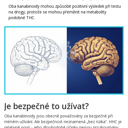
Oba kanabinoidy mohou způsobit pozitivní výsledek při testu
na drogy, protože se mohou přeměnit na metabolity
podobné THC.
Je bezpečné to užívat?
Oba kanabinoidy jsou obecně považovány za bezpečné při
mírném užívání. Ale bezpečnost neznamená „bez rizika“. HHC je
relativně nový - jeho dlouhodobé účinky nejsou prozkoumány.