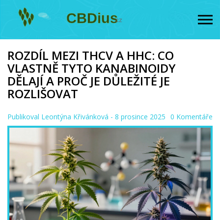
ROZDÍL MEZI THCV A HHC: CO
VLASTNĚ TYTO KANABINOIDY
DĚLAJÍ A PROČ JE DŮLEŽITÉ JE
ROZLIŠOVAT
Publikoval
Leontýna Křivánková
- 8 prosince 2025
0 Komentáře