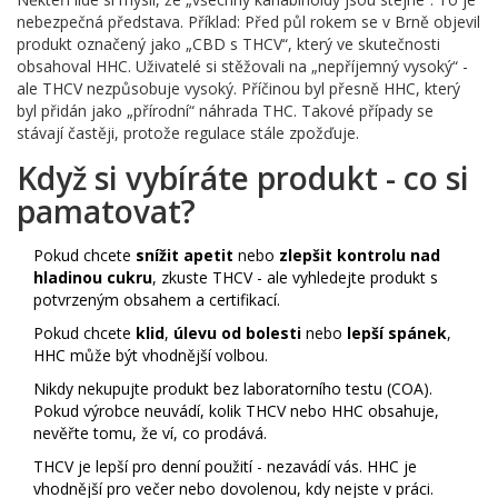
nebezpečná představa. Příklad: Před půl rokem se v Brně objevil
produkt označený jako „CBD s THCV“, který ve skutečnosti
obsahoval HHC. Uživatelé si stěžovali na „nepříjemný vysoký“ -
ale THCV nezpůsobuje vysoký. Příčinou byl přesně HHC, který
byl přidán jako „přírodní“ náhrada THC. Takové případy se
stávají častěji, protože regulace stále zpožďuje.
Když si vybíráte produkt - co si
pamatovat?
Pokud chcete
snížit apetit
nebo
zlepšit kontrolu nad
hladinou cukru
, zkuste THCV - ale vyhledejte produkt s
potvrzeným obsahem a certifikací.
Pokud chcete
klid
,
úlevu od bolesti
nebo
lepší spánek
,
HHC může být vhodnější volbou.
Nikdy nekupujte produkt bez laboratorního testu (COA).
Pokud výrobce neuvádí, kolik THCV nebo HHC obsahuje,
nevěřte tomu, že ví, co prodává.
THCV je lepší pro denní použití - nezavádí vás. HHC je
vhodnější pro večer nebo dovolenou, kdy nejste v práci.