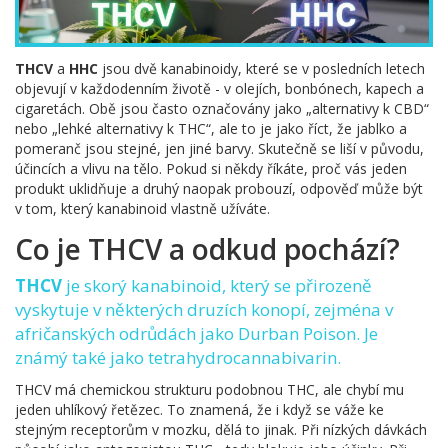
THCV
a
HHC
jsou dvě kanabinoidy, které se v posledních letech
objevují v každodenním životě - v olejích, bonbónech, kapech a
cigaretách. Obě jsou často označovány jako „alternativy k CBD“
nebo „lehké alternativy k THC“, ale to je jako říct, že jablko a
pomeranč jsou stejné, jen jiné barvy. Skutečně se liší v původu,
účincích a vlivu na tělo. Pokud si někdy říkáte, proč vás jeden
produkt uklidňuje a druhý naopak probouzí, odpověď může být
v tom, který kanabinoid vlastně užíváte.
Co je THCV a odkud pochází?
THCV
je
skorý kanabinoid, který se přirozeně
vyskytuje v některých druzích konopí, zejména v
afričanských odrůdách jako Durban Poison
. Je
známý také jako
tetrahydrocannabivarin
.
THCV má chemickou strukturu podobnou THC, ale chybí mu
jeden uhlíkový řetězec. To znamená, že i když se váže ke
stejným receptorům v mozku, dělá to jinak. Při nízkých dávkách