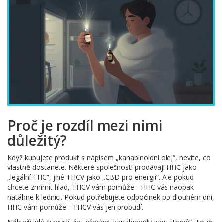
Proč je rozdíl mezi nimi
důležitý?
Když kupujete produkt s nápisem „kanabinoidní olej“, nevíte, co
vlastně dostanete. Některé společnosti prodávají HHC jako
„legální THC“, jiné THCV jako „CBD pro energii“. Ale pokud
chcete zmírnit hlad, THCV vám pomůže - HHC vás naopak
natáhne k lednici. Pokud potřebujete odpočinek po dlouhém dni,
HHC vám pomůže - THCV vás jen probudí.
Někteří lidé si myslí, že „všechny kanabinoidy jsou stejné“. To je