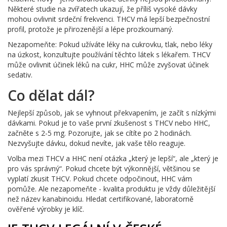
Některé studie na zvířatech ukazují, že příliš vysoké dávky
mohou ovlivnit srdeční frekvenci. THCV má lepší bezpečnostní
profil, protože je přirozenější a lépe prozkoumaný.
Nezapomeňte: Pokud užíváte léky na cukrovku, tlak, nebo léky
na úzkost, konzultujte používání těchto látek s lékařem. THCV
může ovlivnit účinek léků na cukr, HHC může zvyšovat účinek
sedativ.
Co dělat dál?
Nejlepší způsob, jak se vyhnout překvapením, je začít s nízkými
dávkami. Pokud je to vaše první zkušenost s THCV nebo HHC,
začněte s 2-5 mg. Pozorujte, jak se cítíte po 2 hodinách.
Nezvyšujte dávku, dokud nevíte, jak vaše tělo reaguje.
Volba mezi THCV a HHC není otázka „který je lepší“, ale „který je
pro vás správný“. Pokud chcete být výkonnější, většinou se
vyplatí zkusit THCV. Pokud chcete odpočinout, HHC vám
pomůže. Ale nezapomeňte - kvalita produktu je vždy důležitější
než název kanabinoidu. Hledat certifikované, laboratorně
ověřené výrobky je klíč.