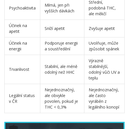
Střední,
Mírná, jen při
Psychoaktivita
podobná THC,
vyšších dávkách
ale měkčí
Účinek na
Sníží apetit
Zvyšuje apetit
apetit
Účinek na
Podporuje energii
Uvolňuje, může
energii
a soustředění
způsobit spánek
Výrazně
Stabilní, ale méně
stabilnější,
Trvanlivost
odolný než HHC
odolný vůči UV a
teplu
Nejednoznačný,
Nejednoznačný,
Legální status
ale obvykle
ale často
v ČR
povolen, pokud je
vyráběn z
THC < 0,3%
legálního konopí