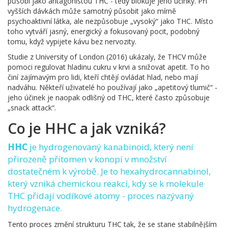
působí jako antagonistou THC - tedy blokuje jeho účinky. Při
vyšších dávkách může samotný působit jako mírně
psychoaktivní látka, ale nezpůsobuje „vysoký“ jako THC. Místo
toho vytváří jasný, energický a fokusovaný pocit, podobný
tomu, když vypijete kávu bez nervozity.
Studie z University of London (2016) ukázaly, že THCV může
pomoci regulovat hladinu cukru v krvi a snižovat apetit. To ho
činí zajímavým pro lidi, kteří chtějí ovládat hlad, nebo mají
nadváhu. Někteří uživatelé ho používají jako „apetitový tlumič“ -
jeho účinek je naopak odlišný od THC, které často způsobuje
„snack attack“.
Co je HHC a jak vzniká?
HHC
je
hydrogenovaný kanabinoid, který není
přirozeně přítomen v konopí v množství
dostatečném k výrobě
. Je to
hexahydrocannabinol
,
který vzniká chemickou reakcí, kdy se k molekule
THC přidají vodíkové atomy - proces nazývaný
hydrogenace.
Tento proces změní strukturu THC tak, že se stane stabilnějším