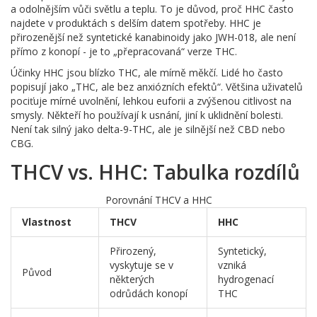
a odolnějším vůči světlu a teplu. To je důvod, proč HHC často
najdete v produktách s delším datem spotřeby. HHC je
přirozenější než syntetické kanabinoidy jako JWH-018, ale není
přímo z konopí - je to „přepracovaná“ verze THC.
Účinky HHC jsou blízko THC, ale mírně měkčí. Lidé ho často
popisují jako „THC, ale bez anxiózních efektů“. Většina uživatelů
pociťuje mírné uvolnění, lehkou euforii a zvýšenou citlivost na
smysly. Někteří ho používají k usnání, jiní k uklidnění bolesti.
Není tak silný jako delta-9-THC, ale je silnější než CBD nebo
CBG.
THCV vs. HHC: Tabulka rozdílů
Porovnání THCV a HHC
Vlastnost
THCV
HHC
Přirozený,
Syntetický,
vyskytuje se v
vzniká
Původ
některých
hydrogenací
odrůdách konopí
THC