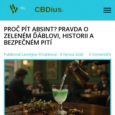
PROČ PÍT ABSINT? PRAVDA O
ZELENÉM ĎÁBLOVI, HISTORII A
BEZPEČNÉM PITÍ
Publikoval
Leontýna Křivánková
- 8 června 2026
0 Komentáře