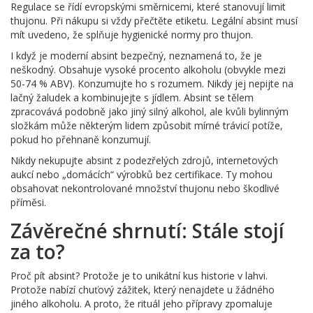
Regulace se řídí evropskými směrnicemi, které stanovují limit
thujonu. Při nákupu si vždy přečtěte etiketu. Legální absint musí
mít uvedeno, že splňuje hygienické normy pro thujon.
I když je moderní absint bezpečný, neznamená to, že je
neškodný. Obsahuje vysoké procento alkoholu (obvykle mezi
50-74 % ABV). Konzumujte ho s rozumem. Nikdy jej nepijte na
lačný žaludek a kombinujejte s jídlem. Absint se tělem
zpracovává podobně jako jiný silný alkohol, ale kvůli bylinným
složkám může některým lidem způsobit mírné trávicí potíže,
pokud ho přehnaně konzumují.
Nikdy nekupujte absint z podezřelých zdrojů, internetových
aukcí nebo „domácích“ výrobků bez certifikace. Ty mohou
obsahovat nekontrolované množství thujonu nebo škodlivé
příměsi.
Závěrečné shrnutí: Stále stojí
za to?
Proč pít absint? Protože je to unikátní kus historie v lahvi.
Protože nabízí chuťový zážitek, který nenajdete u žádného
jiného alkoholu. A proto, že rituál jeho přípravy zpomaluje