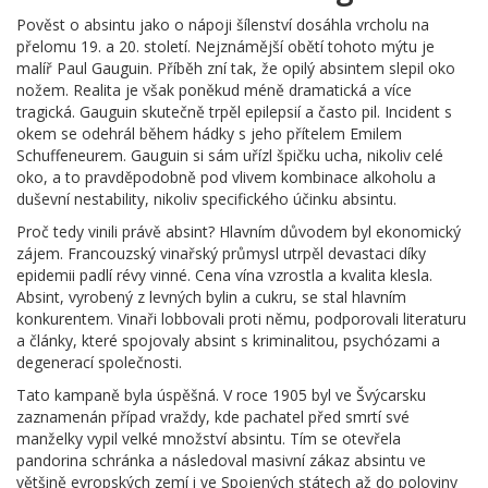
Pověst o absintu jako o nápoji šílenství dosáhla vrcholu na
přelomu 19. a 20. století. Nejznámější obětí tohoto mýtu je
malíř Paul Gauguin. Příběh zní tak, že opilý absintem slepil oko
nožem. Realita je však poněkud méně dramatická a více
tragická. Gauguin skutečně trpěl epilepsií a často pil. Incident s
okem se odehrál během hádky s jeho přítelem Emilem
Schuffeneurem. Gauguin si sám uřízl špičku ucha, nikoliv celé
oko, a to pravděpodobně pod vlivem kombinace alkoholu a
duševní nestability, nikoliv specifického účinku absintu.
Proč tedy vinili právě absint? Hlavním důvodem byl ekonomický
zájem. Francouzský vinařský průmysl utrpěl devastaci díky
epidemii padlí révy vinné. Cena vína vzrostla a kvalita klesla.
Absint, vyrobený z levných bylin a cukru, se stal hlavním
konkurentem. Vinaři lobbovali proti němu, podporovali literaturu
a články, které spojovaly absint s kriminalitou, psychózami a
degenerací společnosti.
Tato kampaně byla úspěšná. V roce 1905 byl ve Švýcarsku
zaznamenán případ vraždy, kde pachatel před smrtí své
manželky vypil velké množství absintu. Tím se otevřela
pandorina schránka a následoval masivní zákaz absintu ve
většině evropských zemí i ve Spojených státech až do poloviny