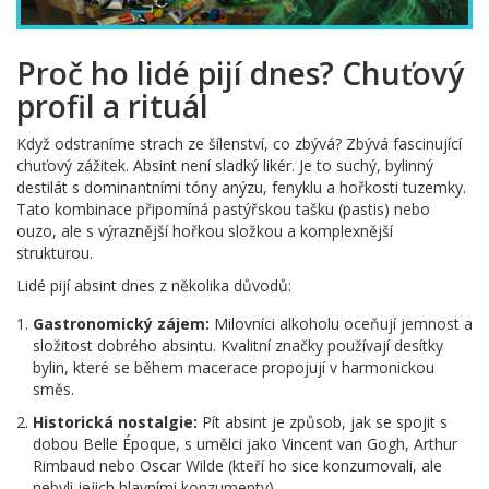
Proč ho lidé pijí dnes? Chuťový
profil a rituál
Když odstraníme strach ze šílenství, co zbývá? Zbývá fascinující
chuťový zážitek. Absint není sladký likér. Je to suchý, bylinný
destilát s dominantními tóny anýzu, fenyklu a hořkosti tuzemky.
Tato kombinace připomíná pastýřskou tašku (pastis) nebo
ouzo, ale s výraznější hořkou složkou a komplexnější
strukturou.
Lidé pijí absint dnes z několika důvodů:
Gastronomický zájem:
Milovníci alkoholu oceňují jemnost a
složitost dobrého absintu. Kvalitní značky používají desítky
bylin, které se během macerace propojují v harmonickou
směs.
Historická nostalgie:
Pít absint je způsob, jak se spojit s
dobou Belle Époque, s umělci jako Vincent van Gogh, Arthur
Rimbaud nebo Oscar Wilde (kteří ho sice konzumovali, ale
nebyli jejich hlavními konzumenty).