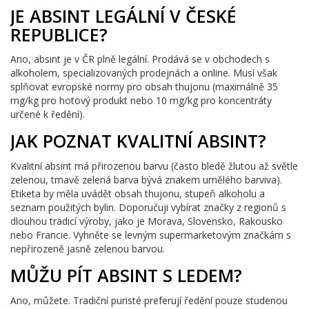
JE ABSINT LEGÁLNÍ V ČESKÉ
REPUBLICE?
Ano, absint je v ČR plně legální. Prodává se v obchodech s
alkoholem, specializovaných prodejnách a online. Musí však
splňovat evropské normy pro obsah thujonu (maximálně 35
mg/kg pro hotový produkt nebo 10 mg/kg pro koncentráty
určené k ředění).
JAK POZNAT KVALITNÍ ABSINT?
Kvalitní absint má přirozenou barvu (často bledě žlutou až světle
zelenou, tmavě zelená barva bývá znakem umělého barviva).
Etiketa by měla uvádět obsah thujonu, stupeň alkoholu a
seznam použitých bylin. Doporučuji vybírat značky z regionů s
dlouhou tradicí výroby, jako je Morava, Slovensko, Rakousko
nebo Francie. Vyhněte se levným supermarketovým značkám s
nepřirozeně jasně zelenou barvou.
MŮŽU PÍT ABSINT S LEDEM?
Ano, můžete. Tradiční puristé preferují ředění pouze studenou