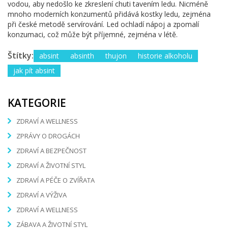
vodou, aby nedošlo ke zkreslení chuti tavením ledu. Nicméně
mnoho moderních konzumentů přidává kostky ledu, zejména
při české metodě servírování. Led ochladí nápoj a zpomalí
konzumaci, což může být příjemné, zejména v létě.
Štítky:
absint
absinth
thujon
historie alkoholu
jak pít absint
KATEGORIE
ZDRAVÍ A WELLNESS
ZPRÁVY O DROGÁCH
ZDRAVÍ A BEZPEČNOST
ZDRAVÍ A ŽIVOTNÍ STYL
ZDRAVÍ A PÉČE O ZVÍŘATA
ZDRAVÍ A VÝŽIVA
ZDRAVÍ A WELLNESS
ZÁBAVA A ŽIVOTNÍ STYL