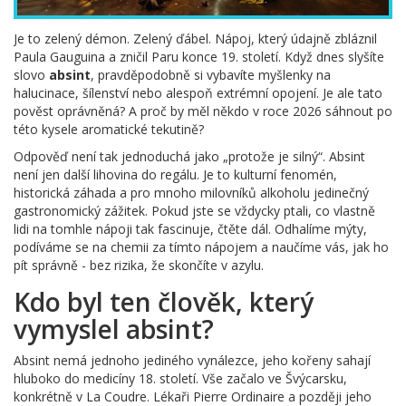
Je to zelený démon. Zelený ďábel. Nápoj, který údajně zbláznil
Paula Gauguina a zničil Paru konce 19. století. Když dnes slyšíte
slovo
absint
, pravděpodobně si vybavíte myšlenky na
halucinace, šílenství nebo alespoň extrémní opojení. Je ale tato
pověst oprávněná? A proč by měl někdo v roce 2026 sáhnout po
této kysele aromatické tekutině?
Odpověď není tak jednoduchá jako „protože je silný“. Absint
není jen další lihovina do regálu. Je to kulturní fenomén,
historická záhada a pro mnoho milovníků alkoholu jedinečný
gastronomický zážitek. Pokud jste se vždycky ptali, co vlastně
lidi na tomhle nápoji tak fascinuje, čtěte dál. Odhalíme mýty,
podíváme se na chemii za tímto nápojem a naučíme vás, jak ho
pít správně - bez rizika, že skončíte v azylu.
Kdo byl ten člověk, který
vymyslel absint?
Absint nemá jednoho jediného vynálezce, jeho kořeny sahají
hluboko do medicíny 18. století. Vše začalo ve Švýcarsku,
konkrétně v La Coudre. Lékaři Pierre Ordinaire a později jeho