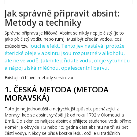
Jak správně připravit absint:
Metody a techniky
Správna příprava je klíčová. Absint se nikdy nepije čistý (je to
jako pít čistý vodku nebo rum). Musí být zředěn vodou, což
louche efekt
. Tento jev nastává, protože
způsobí tzv.
éterické oleje v absintu jsou rozpustné v alkoholu,
ale ne ve vodě. Jakmile přidáte vodu, oleje vytuhnou
a nápoj získá mléčnou, opalescentní barvu.
Existují tři hlavní metody servírování:
1. ČESKÁ METODA (METODA
MORAVSKÁ)
Toto je nejjednodušší a nejrychlejší způsob, pocházející z
Moravy, kde se absint vyráběl již od roku 1792 v Olomouci a
Brně. Do sklenice nalijete absint a přilijete studenou vodu přímo.
Poměr je obvykle 1:3 nebo 1:5 (jedna část absintu na tři až pět
částí vody). Někdy se přidá kostka ledu, což je u tradičních