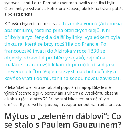
synovec Henri-Louis Pernod experimentovali s destilací bylin.
Cílem nebylo vytvořit alkohol pro zábavu, ale lék na trávicí potíže
a bolesti břicha.
tuzemka vonná
(
Artemisia
Klíčovým ingredientem se stala
absinthium
), rostlina plná éterických olejů. K ní
přibyly anýz, fenykl a další bylinky. Výsledkem byla
tinktura, která se brzy rozšířila do Francie. Po
francouzské invazi do Alžírska v roce 1830 se
objevily zdravotní problémy vojáků, zejména
malárie. Francouzští lékaři doporučili absint jako
prevenci a léčbu. Vojáci si zvykli na chuť i účinky a
když se vrátili domů, táhli za sebou novou závislost.
Z lékařského elixíru se tak stal populární nápoj. Díky levné
výrobní technologii (v porovnání s vínem) a vysokému obsahu
alkoholu (často přes 70 %) se stal lákadlem pro dělníky a
umělce. Byl to rychlý způsob, jak zapomenout na hlad a únavu.
Mýtus o „zeleném ďáblovi“: Co
se stalo s Paulem Gauguinem?