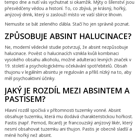
tempo dne a nutí vás vychutnat si okamžik. Mýty o šílenství jsou
přesvědčeny vědou a historií. To, co zbývá, je krásný, hořký,
anýzový drink, který si zaslouží místo ve vaší sbírce lihovin.
Nemusíte se bát zeleného ďábla. Stačí ho jen správně poznat.
ZPŮSOBUJE ABSINT HALUCINACE?
Ne, moderní vědecké studie potvrzují, že absint nezpůsobuje
halucinace. Pověst o halucinacích vznikla kvůli kombinaci
vysokého obsahu alkoholu, možné adulteraci levných značek v
19. století a psychologickému očekávání spotřebitelů. Obsah
thujonu v legálním absintu je regulován a příliš nízký na to, aby
měl psychoaktivní účinky.
JAKÝ JE ROZDÍL MEZI ABSINTEM A
PASTISEM?
Hlavní rozdíl spočívá v přítomnosti tuzemky vonné. Absint
obsahuje tuzemku, která mu dodává charakteristickou hořkost.
Pastis (např. Pernod, Ricard) je francouzský anýzový likér, který
nesmí obsahovat tuzemku ani thujon. Pastis je obecně sladší a
méně hořký než absint.