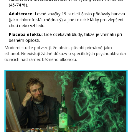
(45-74 %).
Adulterace:
Levné značky 19. století často přidávaly barviva
(jako chlorofosfát měďnatý) a jiné toxické látky pro zlepšení
chuti nebo vzhledu.
Placeba efektu:
Lidé očekávali bludy, takže je vnímali i při
běžném opilosti.
Moderní studie potvrzují, že absint působí primárně jako
ethanol. Neexistují žádné důkazy o specifických psychoaktivních
účincích nad rámec běžného alkoholu.