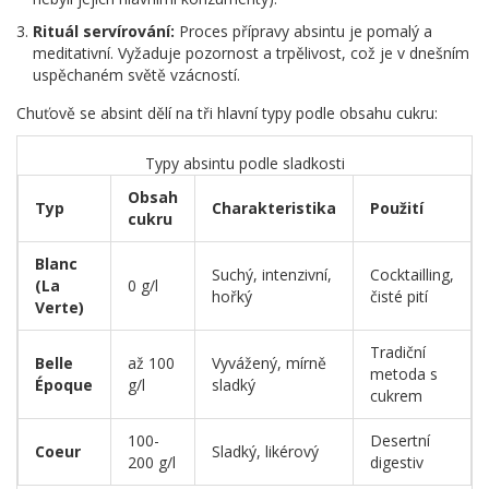
Rituál servírování:
Proces přípravy absintu je pomalý a
meditativní. Vyžaduje pozornost a trpělivost, což je v dnešním
uspěchaném světě vzácností.
Chuťově se absint dělí na tři hlavní typy podle obsahu cukru:
Typy absintu podle sladkosti
Obsah
Typ
Charakteristika
Použití
cukru
Blanc
Suchý, intenzivní,
Cocktailling,
(La
0 g/l
hořký
čisté pití
Verte)
Tradiční
Belle
až 100
Vyvážený, mírně
metoda s
Époque
g/l
sladký
cukrem
100-
Desertní
Coeur
Sladký, likérový
200 g/l
digestiv