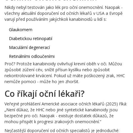
Nikdy nebyl testován jako lék pro oční onemocnění. Naopak -
všechny aktuální doporučení od očních lékařů v USA a Evropě
varují před používáním jakýchkoli kanabinoidů u lidí s:
Glaukomem
Diabetickou retinopatií
Maculární degenerací
Retinálními odloučeními
Proč? Protože kanabinoidy ovlivňují krevní oběh v oči. Můžou
způsobit zúžení cév, snížit přísun kyslíku nebo způsobit
nekontrolované krvácení. Pokud už máte poškozený zrak, HHC
nemůže pomoci - může ho jen zhoršit.
Co říkají oční lékaři?
Veřejné prohlášení Americké asociace očních lékařů (2025) říká:
„Není důkaz, že HHC nebo jiné syntetické kanabinoidy jsou
bezpečné pro oči. Naopak - existuje dostatek důkazů, že
mohou přispět k progresi zrakových onemocnění.“
Nejčastější doporučení od očních specialistů je jednoduché: