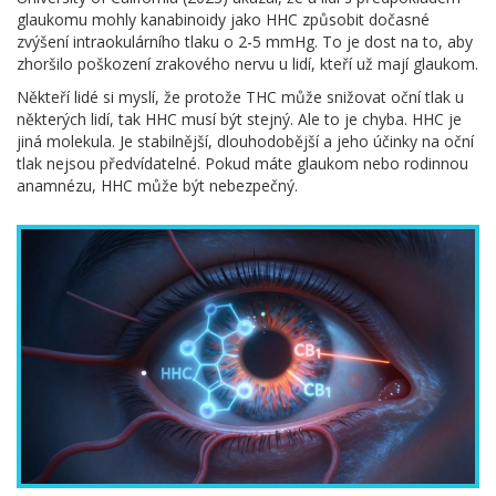
glaukomu mohly kanabinoidy jako HHC způsobit dočasné
zvýšení intraokulárního tlaku o 2-5 mmHg. To je dost na to, aby
zhoršilo poškození zrakového nervu u lidí, kteří už mají glaukom.
Někteří lidé si myslí, že protože THC může snižovat oční tlak u
některých lidí, tak HHC musí být stejný. Ale to je chyba. HHC je
jiná molekula. Je stabilnější, dlouhodobější a jeho účinky na oční
tlak nejsou předvídatelné. Pokud máte glaukom nebo rodinnou
anamnézu, HHC může být nebezpečný.