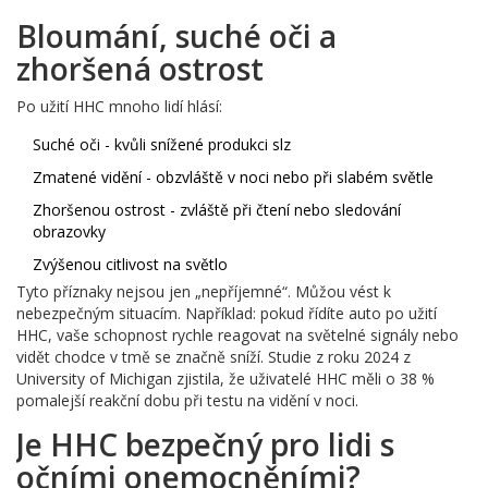
Bloumání, suché oči a
zhoršená ostrost
Po užití HHC mnoho lidí hlásí:
Suché oči - kvůli snížené produkci slz
Zmatené vidění - obzvláště v noci nebo při slabém světle
Zhoršenou ostrost - zvláště při čtení nebo sledování
obrazovky
Zvýšenou citlivost na světlo
Tyto příznaky nejsou jen „nepříjemné“. Můžou vést k
nebezpečným situacím. Například: pokud řídíte auto po užití
HHC, vaše schopnost rychle reagovat na světelné signály nebo
vidět chodce v tmě se značně sníží. Studie z roku 2024 z
University of Michigan zjistila, že uživatelé HHC měli o 38 %
pomalejší reakční dobu při testu na vidění v noci.
Je HHC bezpečný pro lidi s
očními onemocněními?