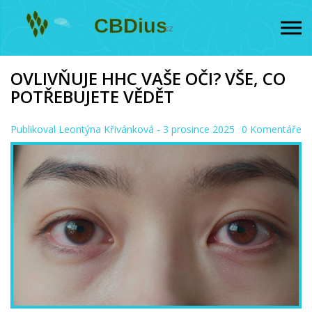
OVLIVŇUJE HHC VAŠE OČI? VŠE, CO
POTŘEBUJETE VĚDĚT
Publikoval
Leontýna Křivánková
- 3 prosince 2025
0 Komentáře