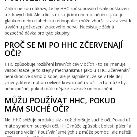
Zatím nejsou důkazy, že by HHC způsobovalo trvalé poškození
u zdravých lidí. Ale u lidí s existujícími onemocněními, jako je
glaukom nebo diabetická retinopatie, může zhoršit stav a vést k
trvalému poškození zrakového nervu. Neexistuje žádná
bezpečná dávka pro tyto skupiny.
PROČ SE MI PO HHC ZČERVENAJÍ
OČI?
HHC způsobuje rozšíření krevních cév v očích - to se jmenuje
vasodilatace. Je to stejný mechanismus jako u THC. Zčervenání
není škodlivé samo o sobě, ale je signálem, že se v těle dějí
změny, které mohou ovlivnit krevní oběh v oči - a to může být
nebezpečné, pokud máte nějaké zrakové onemocnění.
MŮŽU POUŽÍVAT HHC, POKUD
MÁM SUCHÉ OČI?
Ne. HHC snižuje produkci slz - což zhoršuje suché oči. Pokud už
máte syndrom suchých očí, HHC může způsobit bolest, pálení a
zhoršené vidění. Používání umělých slz může pomoci, ale neřeší