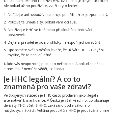
Nejste sami. Mnoho lidí užívá HHC kvůli jeho „mírným“ účinkům.
Ale pokud už ho používáte, zvažte tyto kroky:
Neřídejte ani nepoužívejte stroje po užití - zrak je zpomalený.
Používejte umělé slzy, pokud vám oči suší.
Neužívejte HHC ve tmě nebo při dlouhém sledování
obrazovek.
Dejte si pravidelné oční prohlídky - alespoň jednou ročně.
Upozorněte svého očního lékaře, že užíváte HHC - i když si
myslíte, že to není důležité.
Nikdo vás neupozorní, pokud to neřeknete. A pokud se něco
stane, lékař nemůže vědět, co hledat.
Je HHC legální? A co to
znamená pro vaše zdraví?
Ve Spojených státech je HHC často prodáván jako „legální
alternativa“ k marihuance. V Česku je však všechno, co obsahuje
deriváty THC, včetně HHC, zakázáno podle zákona o
návykových látkách. Většina produktů s HHC je prodávána online