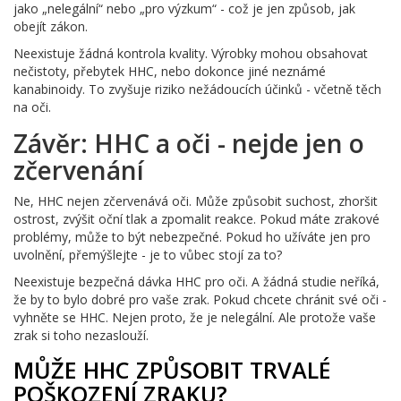
jako „nelegální“ nebo „pro výzkum“ - což je jen způsob, jak
obejít zákon.
Neexistuje žádná kontrola kvality. Výrobky mohou obsahovat
nečistoty, přebytek HHC, nebo dokonce jiné neznámé
kanabinoidy. To zvyšuje riziko nežádoucích účinků - včetně těch
na oči.
Závěr: HHC a oči - nejde jen o
zčervenání
Ne, HHC nejen zčervenává oči. Může způsobit suchost, zhoršit
ostrost, zvýšit oční tlak a zpomalit reakce. Pokud máte zrakové
problémy, může to být nebezpečné. Pokud ho užíváte jen pro
uvolnění, přemýšlejte - je to vůbec stojí za to?
Neexistuje bezpečná dávka HHC pro oči. A žádná studie neříká,
že by to bylo dobré pro vaše zrak. Pokud chcete chránit své oči -
vyhněte se HHC. Nejen proto, že je nelegální. Ale protože vaše
zrak si toho nezaslouží.
MŮŽE HHC ZPŮSOBIT TRVALÉ
POŠKOZENÍ ZRAKU?