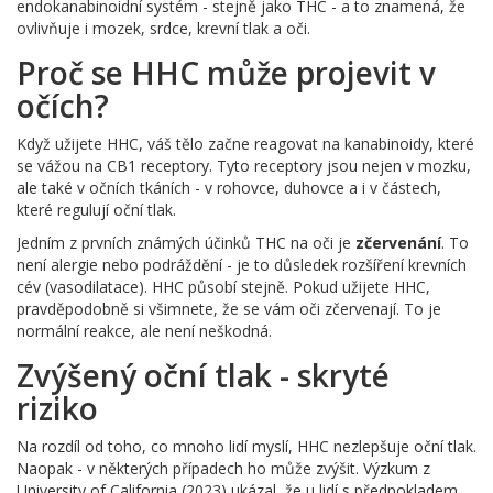
endokanabinoidní systém - stejně jako THC - a to znamená, že
ovlivňuje i mozek, srdce, krevní tlak a oči.
Proč se HHC může projevit v
očích?
Když užijete HHC, váš tělo začne reagovat na kanabinoidy, které
se vážou na CB1 receptory. Tyto receptory jsou nejen v mozku,
ale také v očních tkáních - v rohovce, duhovce a i v částech,
které regulují oční tlak.
Jedním z prvních známých účinků THC na oči je
zčervenání
. To
není alergie nebo podráždění - je to důsledek rozšíření krevních
cév (vasodilatace). HHC působí stejně. Pokud užijete HHC,
pravděpodobně si všimnete, že se vám oči zčervenají. To je
normální reakce, ale není neškodná.
Zvýšený oční tlak - skryté
riziko
Na rozdíl od toho, co mnoho lidí myslí, HHC nezlepšuje oční tlak.
Naopak - v některých případech ho může zvýšit. Výzkum z
University of California (2023) ukázal, že u lidí s předpokladem