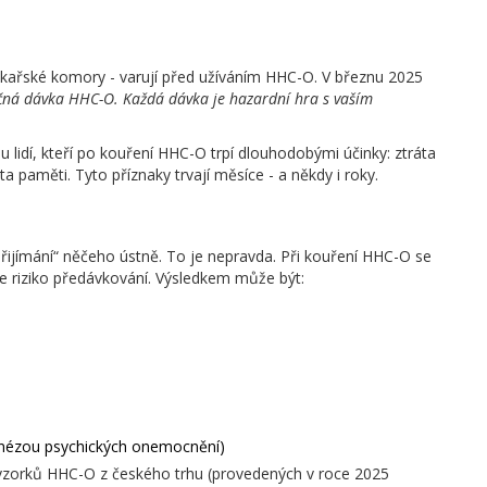
lékařské komory - varují před užíváním HHC-O. V březnu 2025
čná dávka HHC-O. Každá dávka je hazardní hra s vaším
ů u lidí, kteří po kouření HHC-O trpí dlouhodobými účinky: ztráta
 paměti. Tyto příznaky trvají měsíce - a někdy i roky.
 „přijímání“ něčeho ústně. To je nepravda. Při kouření HHC-O se
uje riziko předávkování. Výsledkem může být:
amnézou psychických onemocnění)
 vzorků HHC-O z českého trhu (provedených v roce 2025