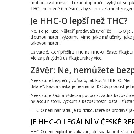
mohou trvat měsíce. Lékaři doporučují vyhýbat se ja
THC - nejméně 6 měsíců, aby se mozek mohl zregen
Je HHC-O lepší než THC?
Ne. To je iluze. Někteří prodavači tvrdí, že HHC-O je
dlouhou historii výzkumu. Víme, jaké má účinky, jak
takovou historii.
Uživatelé, kteří přešli z THC na HHC-O, často říkají: 
Ale za pár týdnů už říkají: „Nikdy více.“
Závěr: Ne, nemůžete bez
Neexistuje bezpečný způsob, jak kouřit HHC-O. Není to
děláte“. Každá dávka je neznámá. Každý produkt je haz
Neexistuje žádná vědecká podpora, žádná bezpečnost
nějakou historii, výzkum a bezpečnostní data - zůstaň
HHC-O není náhrada. Je to riziko, které se prodává ja
JE HHC-O LEGÁLNÍ V ČESKÉ RE
HHC-O není explicitně zakázán, ale spadá pod zákon