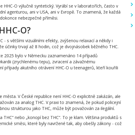
je HHC-O výlučně syntetický. Vyrábí se v laboratořích, často v
ní agenturou, ani v USA, ani v Evropě. To znamená, že každá
o dokonce nebezpečné příměsi.
e HHC-O?
C - s většími vizuálními efekty, zvýšenou relaxací a někdy i
že účinky trvají až 8 hodin, což je dvojnásobek běžného THC.
 roce 2025 bylo v Německu zaznamenáno 14 případů
ykardii (zrychlenému tepu), zvracení a závažnému
í případy akutního otrávení HHC-O u teenagerů, kteří kouřili
e města. V České republice není HHC-O explicitně zakázán, ale
ažován za analog THC. V praxi to znamená, že pokud policejní
dobnou strukturou jako THC, může být považován za ilegální.
a THC“ nebo „konopí bez THC“. To je klam. Většina produktů s
mické směsi, které byly navržené tak, aby obešly zákony - což