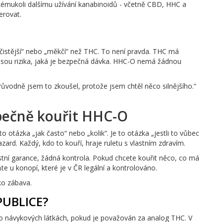
kémukoli dalšímu užívání kanabinoidů - včetně CBD, HHC a
erovat.
 „čistější“ nebo „měkčí“ než THC. To není pravda. THC má
é jsou rizika, jaká je bezpečná dávka. HHC-O nemá žádnou
„Původně jsem to zkoušel, protože jsem chtěl něco silnějšího.“
pečně kouřit HHC-O
 otázka „jak často“ nebo „kolik“. Je to otázka „jestli to vůbec
ard. Každý, kdo to kouří, hraje ruletu s vlastním zdravím.
ní garance, žádná kontrola. Pokud chcete kouřit něco, co má
te u konopí, které je v ČR legální a kontrolováno.
ko zábava.
PUBLICE?
 o návykových látkách, pokud je považován za analog THC. V