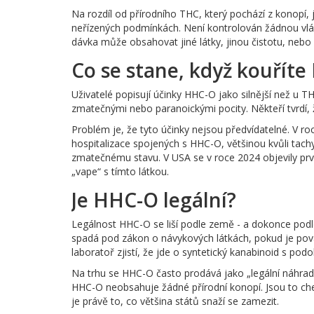
Na rozdíl od přírodního THC, který pochází z konopí, 
neřízených podmínkách. Není kontrolován žádnou vlád
dávka může obsahovat jiné látky, jinou čistotu, neb
Co se stane, když kouřít
Uživatelé popisují účinky HHC-O jako silnější než u TH
zmatečnými nebo paranoickými pocity. Někteří tvrdí, 
Problém je, že tyto účinky nejsou předvídatelné. V
hospitalizace spojených s HHC-O, většinou kvůli tach
zmatečnému stavu. V USA se v roce 2024 objevily prvn
„vape“ s tímto látkou.
Je HHC-O legální?
Legálnost HHC-O se liší podle země - a dokonce podl
spadá pod zákon o návykových látkách, pokud je pov
laboratoř zjistí, že jde o syntetický kanabinoid s po
Na trhu se HHC-O často prodává jako „legální náhrad
HHC-O neobsahuje žádné přírodní konopí. Jsou to che
je právě to, co většina států snaží se zamezit.