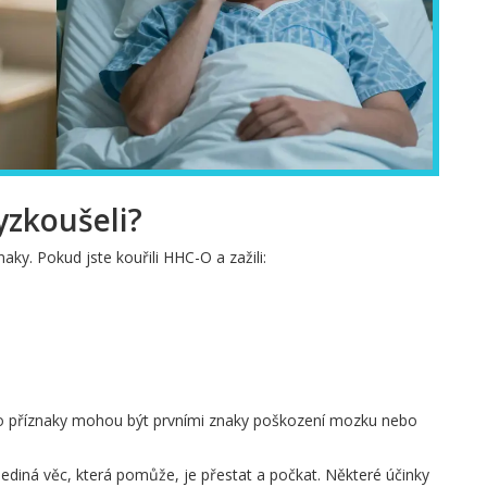
vyzkoušeli?
aky. Pokud jste kouřili HHC-O a zažili:
Tyto příznaky mohou být prvními znaky poškození mozku nebo
ediná věc, která pomůže, je přestat a počkat. Některé účinky