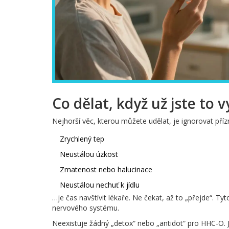
Co dělat, když už jste to 
Nejhorší věc, kterou můžete udělat, je ignorovat přízn
Zrychlený tep
Neustálou úzkost
Zmatenost nebo halucinace
Neustálou nechuť k jídlu
…je čas navštívit lékaře. Ne čekat, až to „přejde“. 
nervového systému.
Neexistuje žádný „detox“ nebo „antidot“ pro HHC-O. J