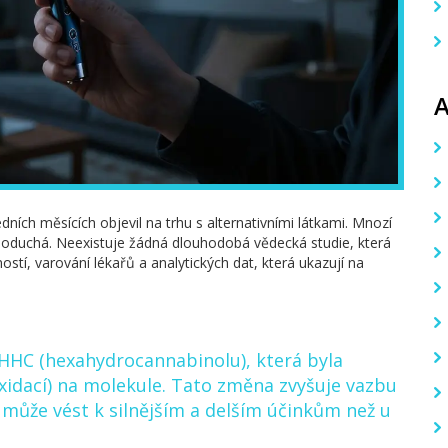
dních měsících objevil na trhu s alternativními látkami. Mnozí
duchá. Neexistuje žádná dlouhodobá vědecká studie, která
ností, varování lékařů a analytických dat, která ukazují na
HHC (hexahydrocannabinolu), která byla
xidací) na molekule. Tato změna zvyšuje vazbu
 může vést k silnějším a delším účinkům než u