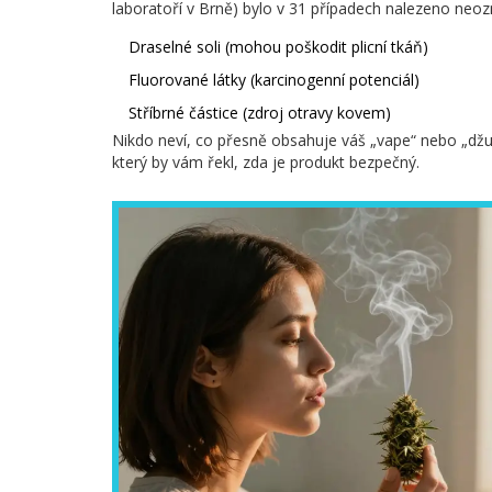
laboratoří v Brně) bylo v 31 případech nalezeno neo
Draselné soli (mohou poškodit plicní tkáň)
Fluorované látky (karcinogenní potenciál)
Stříbrné částice (zdroj otravy kovem)
Nikdo neví, co přesně obsahuje váš „vape“ nebo „džus“
který by vám řekl, zda je produkt bezpečný.