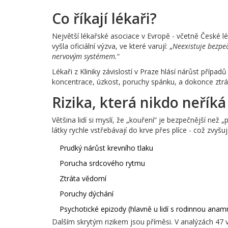
Co říkají lékaři?
Největší lékařské asociace v Evropě - včetně České 
vyšla oficiální výzva, ve které varují: „
Neexistuje bezpe
nervovým systémem.
“
Lékaři z Kliniky závislostí v Praze hlásí nárůst případ
koncentrace, úzkost, poruchy spánku, a dokonce ztráta
Rizika, která nikdo neříká
Většina lidí si myslí, že „kouření“ je bezpečnější než
látky rychle vstřebávají do krve přes plíce - což zvyš
Prudký nárůst krevního tlaku
Porucha srdcového rytmu
Ztráta vědomí
Poruchy dýchání
Psychotické epizody (hlavně u lidí s rodinnou an
Dalším skrytým rizikem jsou příměsi. V analýzách 47