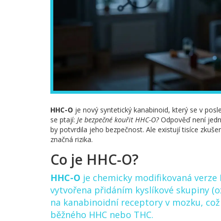
HHC-O
je nový syntetický kanabinoid, který se v posle
se ptají:
Je bezpečné kouřit HHC-O?
Odpověď není jedno
by potvrdila jeho bezpečnost. Ale existují tisíce zkuše
značná rizika.
Co je HHC-O?
HHC-O
je
chemicky modifikovaná verze 
vytvořena přidáním kyslíkové skupiny (o
na kanabinoidní receptory v mozku, což
běžného HHC nebo THC.