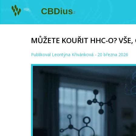
MŮŽETE KOUŘIT HHC-O? VŠE,
Publikoval
Leontýna Křivánková
- 20 března 2026