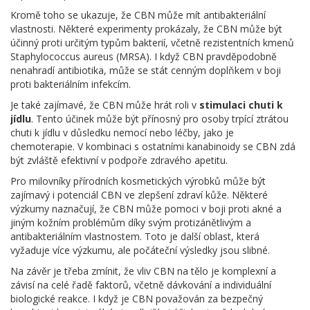
Kromě toho se ukazuje, že CBN může mít antibakteriální
vlastnosti. Některé experimenty prokázaly, že CBN může být
účinný proti určitým typům bakterií, včetně rezistentních kmenů
Staphylococcus aureus (MRSA). I když CBN pravděpodobně
nenahradí antibiotika, může se stát cenným doplňkem v boji
proti bakteriálním infekcím.
Je také zajímavé, že CBN může hrát roli v
stimulaci chuti k
jídlu
. Tento účinek může být přínosný pro osoby trpící ztrátou
chuti k jídlu v důsledku nemocí nebo léčby, jako je
chemoterapie. V kombinaci s ostatními kanabinoidy se CBN zdá
být zvláště efektivní v podpoře zdravého apetitu.
Pro milovníky přírodních kosmetických výrobků může být
zajímavý i potenciál CBN ve zlepšení zdraví kůže. Některé
výzkumy naznačují, že CBN může pomoci v boji proti akné a
jiným kožním problémům díky svým protizánětlivým a
antibakteriálním vlastnostem. Toto je další oblast, která
vyžaduje více výzkumu, ale počáteční výsledky jsou slibné.
Na závěr je třeba zmínit, že vliv CBN na tělo je komplexní a
závisí na celé řadě faktorů, včetně dávkování a individuální
biologické reakce. I když je CBN považován za bezpečný