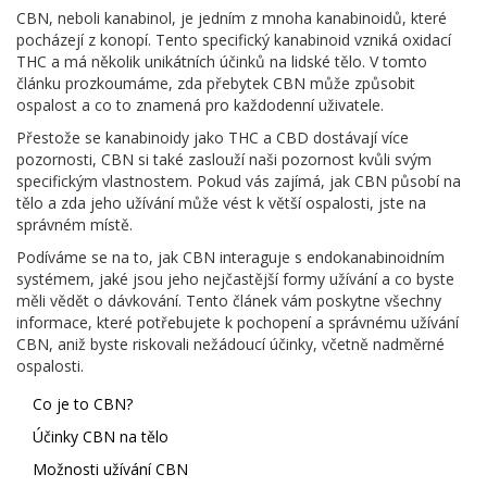
CBN, neboli kanabinol, je jedním z mnoha kanabinoidů, které
pocházejí z konopí. Tento specifický kanabinoid vzniká oxidací
THC a má několik unikátních účinků na lidské tělo. V tomto
článku prozkoumáme, zda přebytek CBN může způsobit
ospalost a co to znamená pro každodenní uživatele.
Přestože se kanabinoidy jako THC a CBD dostávají více
pozornosti, CBN si také zaslouží naši pozornost kvůli svým
specifickým vlastnostem. Pokud vás zajímá, jak CBN působí na
tělo a zda jeho užívání může vést k větší ospalosti, jste na
správném místě.
Podíváme se na to, jak CBN interaguje s endokanabinoidním
systémem, jaké jsou jeho nejčastější formy užívání a co byste
měli vědět o dávkování. Tento článek vám poskytne všechny
informace, které potřebujete k pochopení a správnému užívání
CBN, aniž byste riskovali nežádoucí účinky, včetně nadměrné
ospalosti.
Co je to CBN?
Účinky CBN na tělo
Možnosti užívání CBN