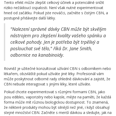
Tento efekt může zlepšit celkový účinek a potenciálně snížit
riziko nežádoucí ospalosti. Není však nutné experimentovat
hned od začátku. Pokud jste nováčci, začněte s čistým CBN, a
postupně přidávejte další látky.
"Nalezení správné dávky CBN může být skvělým
nástrojem pro zlepšení kvality vašeho spánku a
celkové pohody. Jen je potřeba být trpělivý a
poslouchat své tělo," říká Dr. Jane Smith,
odbornice na kanabinoidy.
Rovněž je užitečné konzultovat užívání CBN s odborníkem nebo
lékařem, obzvláště pokud užíváte jiné léky. Profesionál vám
může poskytnout odborné rady ohledně dávkování a zajistit, že
CBN nebude interagovat s jinými léky, které užíváte.
Pokud chcete experimentovat s různými formami CBN, jako
jsou edibles, vaporizéry nebo kapsle, mějte na paměti, že každá
forma může mít různou biologickou dostupnost. To znamená,
že některé produkty mohou být silnější než jiné, i když obsahují
stejné množství CBN. Začněte s menší dávkou a sledujte, jak na