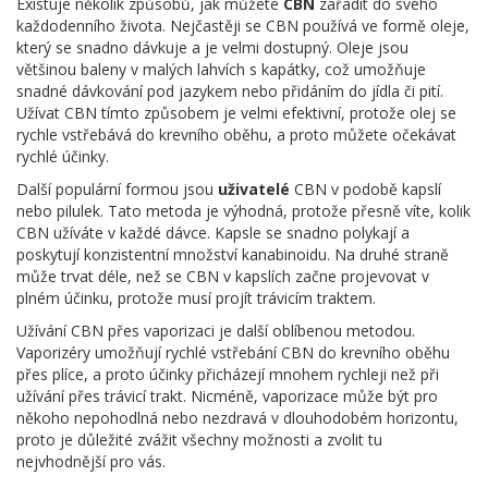
Existuje několik způsobů, jak můžete
CBN
zařadit do svého
každodenního života. Nejčastěji se CBN používá ve formě oleje,
který se snadno dávkuje a je velmi dostupný. Oleje jsou
většinou baleny v malých lahvích s kapátky, což umožňuje
snadné dávkování pod jazykem nebo přidáním do jídla či pití.
Užívat CBN tímto způsobem je velmi efektivní, protože olej se
rychle vstřebává do krevního oběhu, a proto můžete očekávat
rychlé účinky.
Další populární formou jsou
uživatelé
CBN v podobě kapslí
nebo pilulek. Tato metoda je výhodná, protože přesně víte, kolik
CBN užíváte v každé dávce. Kapsle se snadno polykají a
poskytují konzistentní množství kanabinoidu. Na druhé straně
může trvat déle, než se CBN v kapslích začne projevovat v
plném účinku, protože musí projít trávicím traktem.
Užívání CBN přes vaporizaci je další oblíbenou metodou.
Vaporizéry umožňují rychlé vstřebání CBN do krevního oběhu
přes plíce, a proto účinky přicházejí mnohem rychleji než při
užívání přes trávicí trakt. Nicméně, vaporizace může být pro
někoho nepohodlná nebo nezdravá v dlouhodobém horizontu,
proto je důležité zvážit všechny možnosti a zvolit tu
nejvhodnější pro vás.