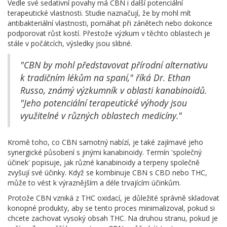
Vedle své sedativní povahy má CBN i další potenciální
terapeutické vlastnosti. Studie naznačují, že by mohl mít
antibakteriální vlastnosti, pomáhat při zánětech nebo dokonce
podporovat růst kostí. Přestože výzkum v těchto oblastech je
stále v počátcích, výsledky jsou slibné.
"CBN by mohl představovat přírodní alternativu
k tradičním lékům na spaní," říká Dr. Ethan
Russo, známý výzkumník v oblasti kanabinoidů.
"Jeho potenciální terapeutické výhody jsou
využitelné v různých oblastech medicíny."
Kromě toho, co CBN samotný nabízí, je také zajímavé jeho
synergické působení s jinými kanabinoidy. Termín 'společný
účinek' popisuje, jak různé kanabinoidy a terpeny společně
zvyšují své účinky. Když se kombinuje CBN s CBD nebo THC,
může to vést k výraznějším a déle trvajícím účinkům.
Protože CBN vzniká z THC oxidací, je důležité správně skladovat
konopné produkty, aby se tento proces minimalizoval, pokud si
chcete zachovat vysoký obsah THC. Na druhou stranu, pokud je