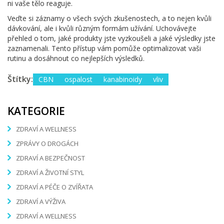
ni vaše tělo reaguje.
Veďte si záznamy o všech svých zkušenostech, a to nejen kvůli
dávkování, ale i kvůli různým formám užívání. Uchovávejte
přehled o tom, jaké produkty jste vyzkoušeli a jaké výsledky jste
zaznamenali. Tento přístup vám pomůže optimalizovat vaši
rutinu a dosáhnout co nejlepších výsledků.
Štítky:
CBN
ospalost
kanabinoidy
vliv
KATEGORIE
ZDRAVÍ A WELLNESS
ZPRÁVY O DROGÁCH
ZDRAVÍ A BEZPEČNOST
ZDRAVÍ A ŽIVOTNÍ STYL
ZDRAVÍ A PÉČE O ZVÍŘATA
ZDRAVÍ A VÝŽIVA
ZDRAVÍ A WELLNESS