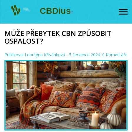
MŮŽE PŘEBYTEK CBN ZPŮSOBIT
OSPALOST?
Publikoval
Leontýna Křivánková
- 5 července 2024
0 Komentáře