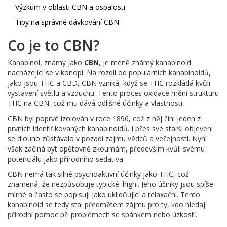
Výzkum v oblasti CBN a ospalosti
Tipy na správné dávkování CBN
Co je to CBN?
Kanabinol, známý jako
CBN
, je méně známý kanabinoid
nacházející se v konopí. Na rozdíl od populárních kanabinoidů,
jako jsou THC a CBD, CBN vzniká, když se THC rozkládá kvůli
vystavení světlu a vzduchu. Tento proces oxidace mění strukturu
THC na CBN, což mu dává odlišné účinky a vlastnosti.
CBN byl poprvé izolován v roce 1896, což z něj činí jeden z
prvních identifikovaných kanabinoidů. I přes své starší objevení
se dlouho zůstávalo v pozadí zájmu vědců a veřejnosti. Nyní
však začíná být opětovně zkoumám, především kvůli svému
potenciálu jako přírodního sedativa.
CBN nemá tak silné psychoaktivní účinky jako THC, což
znamená, že nezpůsobuje typické 'high'. Jeho účinky jsou spíše
mírné a často se popisují jako uklidňující a relaxační. Tento
kanabinoid se tedy stal předmětem zájmu pro ty, kdo hledají
přírodní pomoc při problémech se spánkem nebo úzkostí.