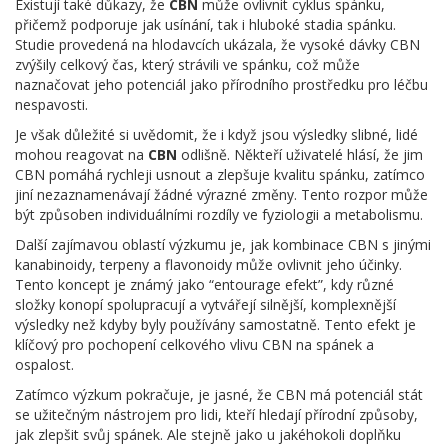
Existují také důkazy, že
CBN
může ovlivnit cyklus spánku,
přičemž podporuje jak usínání, tak i hluboké stadia spánku.
Studie provedená na hlodavcích ukázala, že vysoké dávky CBN
zvýšily celkový čas, který strávili ve spánku, což může
naznačovat jeho potenciál jako přírodního prostředku pro léčbu
nespavosti.
Je však důležité si uvědomit, že i když jsou výsledky slibné, lidé
mohou reagovat na
CBN
odlišně. Někteří uživatelé hlásí, že jim
CBN pomáhá rychleji usnout a zlepšuje kvalitu spánku, zatímco
jiní nezaznamenávají žádné výrazné změny. Tento rozpor může
být způsoben individuálními rozdíly ve fyziologii a metabolismu.
Další zajímavou oblastí výzkumu je, jak kombinace CBN s jinými
kanabinoidy, terpeny a flavonoidy může ovlivnit jeho účinky.
Tento koncept je známý jako “entourage efekt”, kdy různé
složky konopí spolupracují a vytvářejí silnější, komplexnější
výsledky než kdyby byly používány samostatně. Tento efekt je
klíčový pro pochopení celkového vlivu CBN na spánek a
ospalost.
Zatímco výzkum pokračuje, je jasné, že CBN má potenciál stát
se užitečným nástrojem pro lidi, kteří hledají přírodní způsoby,
jak zlepšit svůj spánek. Ale stejně jako u jakéhokoli doplňku