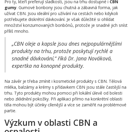
Pro ty, kteří preferují sladkosti, jsou na trhu dostupné i
CBN
gumy
. Gumové bonbony jsou chutná a zábavná forma, jak
užívat CBN. Jsou ideální pro užívání na cestách nebo kdykoli
potřebujete diskrétní dávkování. Je však důležité si ohlídat
množství konzumovaných bonbónů, protože je snadné jich sníst
příliš mnoho.
„CBN oleje a kapsle jsou dnes nejpopulárnějšími
produkty na trhu, protože poskytují rychlé a
snadné dávkování,“ říká Dr. Jana Nováková,
expertka na konopné produkty.
Na závěr je třeba zmínit i kosmetické produkty s CBN. Tělová
mléka, balzámy a krémy s přídavkem CBN jsou stále častější na
trhu. Tyto produkty mohou pomoci při lokální úlevě od bolesti
nebo zklidnění pokožky. Při aplikaci přímo na konkrétní oblasti
těla mohou být účinky cílenější a více se zaměřit na problémové
partie.
Výzkum v oblasti CBN a
ospalosti