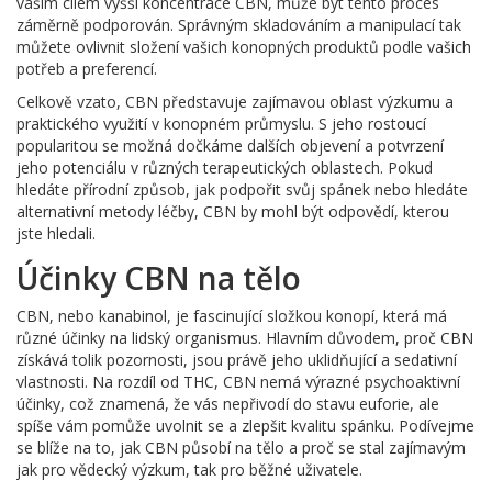
vaším cílem vyšší koncentrace CBN, může být tento proces
záměrně podporován. Správným skladováním a manipulací tak
můžete ovlivnit složení vašich konopných produktů podle vašich
potřeb a preferencí.
Celkově vzato, CBN představuje zajímavou oblast výzkumu a
praktického využití v konopném průmyslu. S jeho rostoucí
popularitou se možná dočkáme dalších objevení a potvrzení
jeho potenciálu v různých terapeutických oblastech. Pokud
hledáte přírodní způsob, jak podpořit svůj spánek nebo hledáte
alternativní metody léčby, CBN by mohl být odpovědí, kterou
jste hledali.
Účinky CBN na tělo
CBN, nebo kanabinol, je fascinující složkou konopí, která má
různé účinky na lidský organismus. Hlavním důvodem, proč CBN
získává tolik pozornosti, jsou právě jeho uklidňující a sedativní
vlastnosti. Na rozdíl od THC, CBN nemá výrazné psychoaktivní
účinky, což znamená, že vás nepřivodí do stavu euforie, ale
spíše vám pomůže uvolnit se a zlepšit kvalitu spánku. Podívejme
se blíže na to, jak CBN působí na tělo a proč se stal zajímavým
jak pro vědecký výzkum, tak pro běžné uživatele.