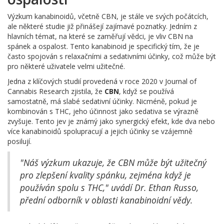
Výzkum kanabinoidů, včetně CBN, je stále ve svých počátcích,
ale některé studie již přinášejí zajímavé poznatky. Jedním z
hlavních témat, na které se zaměřují vědci, je vliv CBN na
spánek a ospalost. Tento kanabinoid je specifický tím, že je
často spojován s relaxačními a sedativními účinky, což může být
pro některé uživatele velmi užitečné.
Jedna z klíčových studií provedená v roce 2020 v Journal of
Cannabis Research zjistila, že
CBN
, když se používá
samostatně, má slabé sedativní účinky. Nicméně, pokud je
kombinován s THC, jeho účinnost jako sedativa se výrazně
zvyšuje. Tento jev je známý jako synergický efekt, kde dva nebo
více kanabinoidů spolupracují a jejich účinky se vzájemně
posilují.
"Náš výzkum ukazuje, že CBN může být užitečný
pro zlepšení kvality spánku, zejména když je
používán spolu s THC," uvádí Dr. Ethan Russo,
přední odborník v oblasti kanabinoidní vědy.