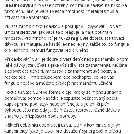
ideální dávku
pro vaše potřeby, což může záviset na několika
faktorech, jako je vaše tělesná hmotnost, metabolismus a
citlivost na kanabinoidy.
Zkuste začít s nízkou dávkou a postupně ji zvyšovat. To vám
umožní sledovat, jak vaše tělo reaguje, a najít optimální
množství. Pro mnoho lidí je
10-20 mg CBN
dobrou startovací
dávkou. Pamatujte, že každý jedinec je jiný, takže to, co funguje
pro jednoho, nemusí fungovat pro druhého.
Při dávkování CBN je dobré si vést deník nebo poznámky o tom,
jaké dávky jste užívali a jaké výsledky jste zaznamenali. Můžete
sledovat čas užívání, množství a zaznamenat své pocity a
reakce těla. Tímto způsobem lépe pochopíte, co pro vás
funguje nejlépe a můžete předejít nadměrnému užívání.
Pokud užíváte CBN ve formě oleje, kapky se mohou snadno
odměřovat pomocí kapátka. Rozpusťte požadovaný počet
kapek přímo pod jazyk nebo smíchejte s jídlem či pitím.
Výhodou této metody je, že můžete testovat různé dávky a
snadno je přizpůsobit podle potřeby.
Někteří odborníci doporučují užívat CBN v kombinaci s jinými
kanabinoidy, jako je CBD, pro dosažení synergického efektu.